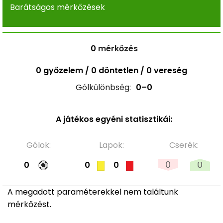
Barátságos mérkőzések
0
mérkőzés
0 győzelem / 0 döntetlen / 0 vereség
Gólkülönbség:
0–0
A játékos egyéni statisztikái:
Gólok:
Lapok:
Cserék:
0
0
0
0
0
A megadott paraméterekkel nem találtunk
mérkőzést.