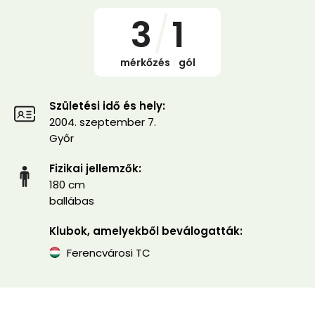
3
/
1
mérkőzés
/
gól
Születési idő és hely:
2004. szeptember 7.
Győr
Fizikai jellemzők:
180 cm
ballábas
Klubok, amelyekből beválogatták:
Ferencvárosi TC