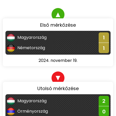
▲
Első mérkőzése
1
Magyarország
1
Németország
2024. november 19.
▼
Utolsó mérkőzése
2
Magyarország
0
Örményország