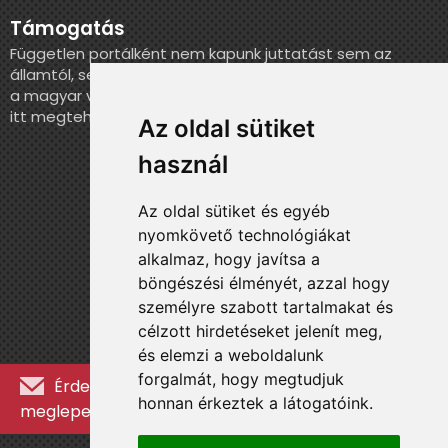
Támogatás
Független portálként nem kapunk juttatást sem az
államtól, sem más szervezettől. Ha szeretnél segíteni
a magyar válogatott történelmének feldolgozásában,
itt megteheted.
Az oldal sütiket
használ
Az oldal sütiket és egyéb
nyomkövető technológiákat
alkalmaz, hogy javítsa a
böngészési élményét, azzal hogy
személyre szabott tartalmakat és
célzott hirdetéseket jelenít meg,
és elemzi a weboldalunk
forgalmát, hogy megtudjuk
Érdekességekért, kulisszatitkokért és
honnan érkeztek a látogatóink.
meglepetésekért iratkozz fel a hírlevélre »