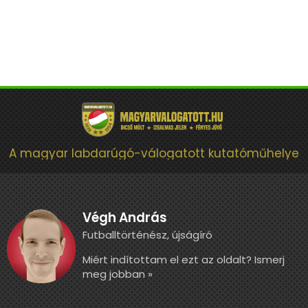
A magyar labdarúgó-válogatott kutatóműhelye
Végh András
Futballtörténész, újságíró
Miért indítottam el ezt az oldalt? Ismerj
meg jobban »