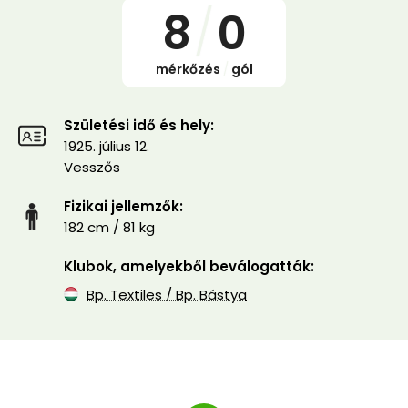
8
/
0
mérkőzés
/
gól
Születési idő és hely:
1925. július 12.
Vesszős
Fizikai jellemzők:
182 cm / 81 kg
Klubok, amelyekből beválogatták:
Bp. Textiles / Bp. Bástya