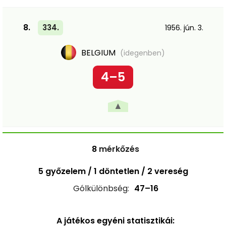
8.
334.
1956. jún. 3.
BELGIUM
(idegenben)
4–5
▲
8
mérkőzés
5 győzelem / 1 döntetlen / 2 vereség
Gólkülönbség:
47–16
A játékos egyéni statisztikái: