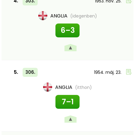
4.
303.
1953. nov. 25.
ANGLIA
(idegenben)
6–3
▲
5.
306.
1954. máj. 23.
ANGLIA
(itthon)
7–1
▲