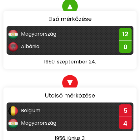
▲
Első mérkőzése
12
Magyarország
0
Albánia
1950. szeptember 24.
▼
Utolsó mérkőzése
5
Belgium
4
Magyarország
1956. június 3.