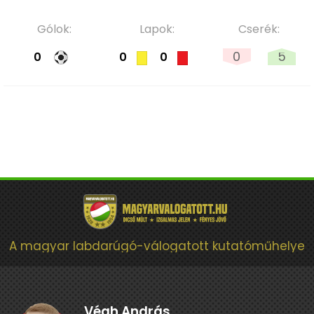
Gólok:
Lapok:
Cserék:
0
5
0
0
0
A magyar labdarúgó-válogatott kutatóműhelye
Végh András