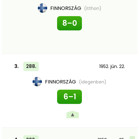
FINNORSZÁG
(itthon)
8–0
3.
288.
1952. jún. 22.
FINNORSZÁG
(idegenben)
6–1
▲