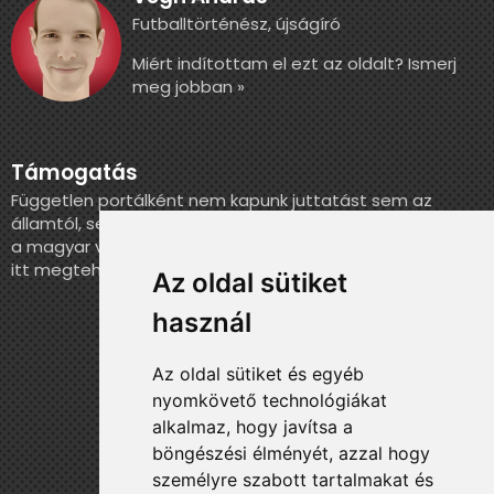
Futballtörténész, újságíró
Miért indítottam el ezt az oldalt? Ismerj
meg jobban »
Támogatás
Független portálként nem kapunk juttatást sem az
államtól, sem más szervezettől. Ha szeretnél segíteni
a magyar válogatott történelmének feldolgozásában,
itt megteheted.
Az oldal sütiket
használ
Az oldal sütiket és egyéb
nyomkövető technológiákat
alkalmaz, hogy javítsa a
böngészési élményét, azzal hogy
személyre szabott tartalmakat és