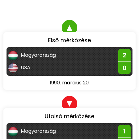
▲
Első mérkőzése
2
Magyarország
0
USA
1990. március 20.
▼
Utolsó mérkőzése
1
Magyarország