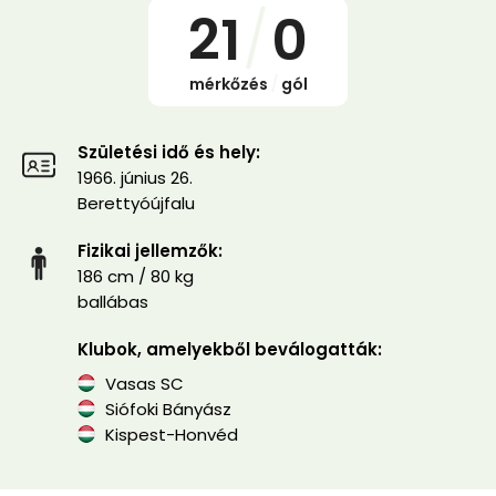
21
/
0
mérkőzés
/
gól
Születési idő és hely:
1966. június 26.
Berettyóújfalu
Fizikai jellemzők:
186 cm / 80 kg
ballábas
Klubok, amelyekből beválogatták:
Vasas SC
Siófoki Bányász
Kispest-Honvéd