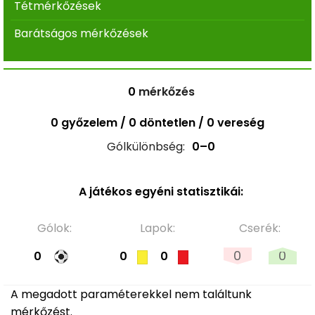
Tétmérkőzések
Barátságos mérkőzések
0
mérkőzés
0 győzelem / 0 döntetlen / 0 vereség
Gólkülönbség:
0–0
A játékos egyéni statisztikái:
Gólok:
Lapok:
Cserék:
0
0
0
0
0
A megadott paraméterekkel nem találtunk
mérkőzést.