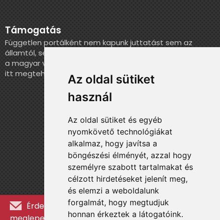
Támogatás
Független portálként nem kapunk juttatást sem az
államtól, sem más szervezettől. Ha szeretnél segíteni
a magyar válogatott történelmének feldolgozásában,
itt megteheted.
Az oldal sütiket
használ
Az oldal sütiket és egyéb
nyomkövető technológiákat
alkalmaz, hogy javítsa a
böngészési élményét, azzal hogy
személyre szabott tartalmakat és
célzott hirdetéseket jelenít meg,
és elemzi a weboldalunk
forgalmát, hogy megtudjuk
Érdekességekért, kulisszatitkokért és
honnan érkeztek a látogatóink.
meglepetésekért iratkozz fel a hírlevélre »