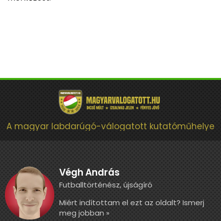
A magyar labdarúgó-válogatott kutatóműhelye
Végh András
Futballtörténész, újságíró
Miért indítottam el ezt az oldalt? Ismerj
meg jobban »