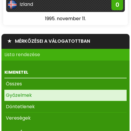
0
Izland
1995. november 11.
★ MÉRKŐZÉSEI A VÁLOGATOTTBAN
Lista rendezése
KIMENETEL
Összes
Győzelmek
Döntetlenek
Vereségek