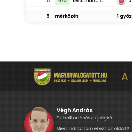
5.
1993. márc. 7.
672.
5
mérkőzés
1 győz
A
Végh András
Futballtörténész, újságíró
Miért indítottam el ezt az oldalt?