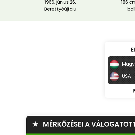
1966. június 26.
186 cm
Berettyóújfalu
bal
E
Magy
USA
1
★ MÉRKŐZÉSEI A VÁLOGATOT