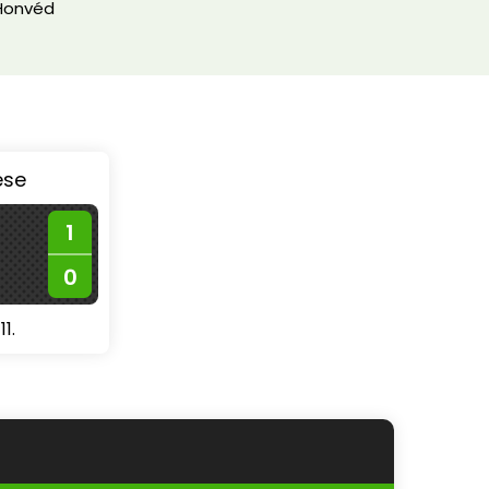
Honvéd
ése
1
0
1.