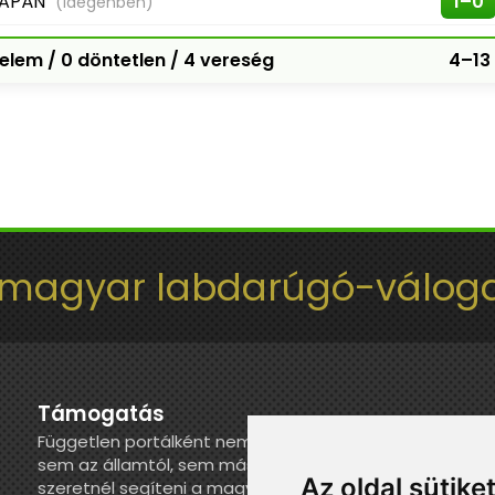
JAPÁN
1–0
(idegenben)
elem / 0 döntetlen / 4 vereség
4–13
 magyar labdarúgó-váloga
Támogatás
Független portálként nem kapunk juttatást
sem az államtól, sem más szervezettől. Ha
Az oldal sütike
szeretnél segíteni a magyar válogatott