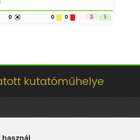
3
1
0
0
0
tott kutatóműhelye
t használ