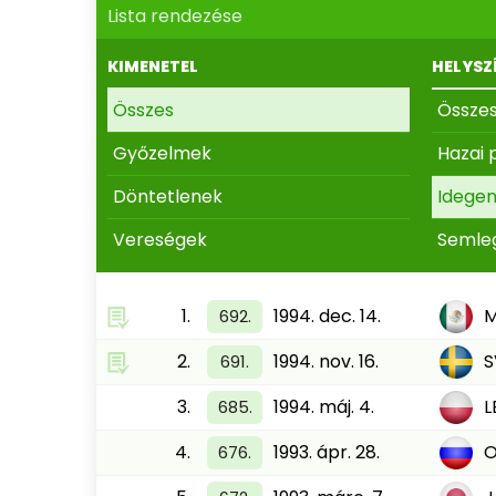
Lista rendezése
KIMENETEL
HELYSZ
Összes
Össze
Győzelmek
Hazai 
Döntetlenek
Idege
Vereségek
Semle
1.
1994. dec. 14.
M
692.
2.
1994. nov. 16.
S
691.
3.
1994. máj. 4.
L
685.
4.
1993. ápr. 28.
676.