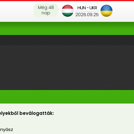
Még 48
HUN - UKR
nap
2026.09.25
lyekből beválogatták:
C
ányász