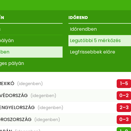
ÍN
IDŐREND
s
Időrendben
pályán
Legutóbbi 5 mérkőzés
nben
Legfrissebbek előre
ges pályán
EXIKÓ
1–5
(idegenben)
VÉDORSZÁG
0–2
(idegenben)
ENGYELORSZÁG
2–3
(idegenben)
OROSZORSZÁG
0–3
(idegenben)