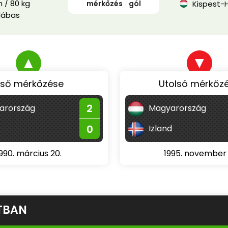
 / 80 kg
mérkőzés
/
gól
Kispest-
lábas
▲
▼
lső mérkőzése
Utolsó mérkőz
2
arország
Magyarország
0
Izland
990. március 20.
1995. november 1
TBAN