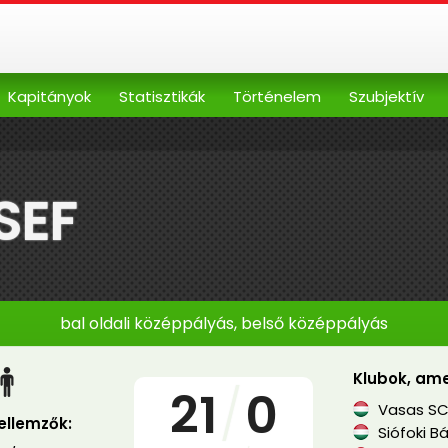
Kapitányok
Statisztikák
Történelem
Szubjektív
SEF
bal oldali középpályás, belső középpályás
Klubok, ame
21
/
0
Vasas S
jellemzők:
Siófoki B