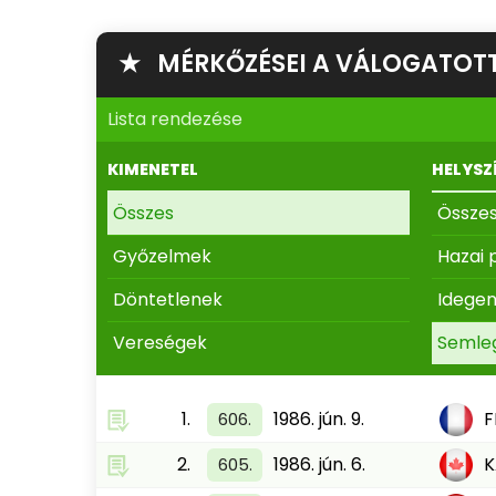
★ MÉRKŐZÉSEI A VÁLOGATOT
Lista rendezése
KIMENETEL
HELYSZ
Összes
Össze
Győzelmek
Hazai 
Döntetlenek
Idege
Vereségek
Semle
1.
1986. jún. 9.
F
606.
2.
1986. jún. 6.
605.