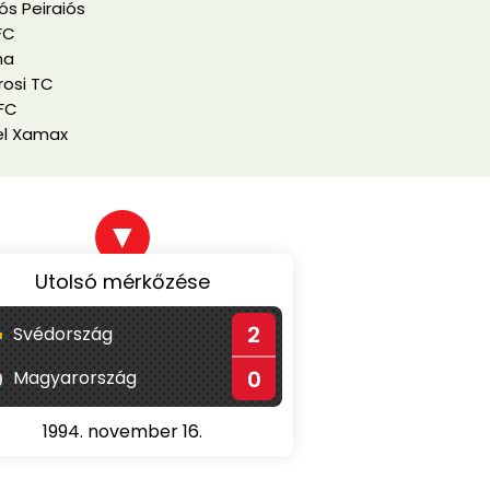
s Peiraiós
FC
na
osi TC
FC
l Xamax
▼
Utolsó mérkőzése
2
Svédország
0
Magyarország
1994. november 16.