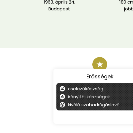
1963. április 24.
180 cm
Budapest
job
★
Erősségek
cselezőkészség
irányítói készségek
kiváló szabadrúgáslövő