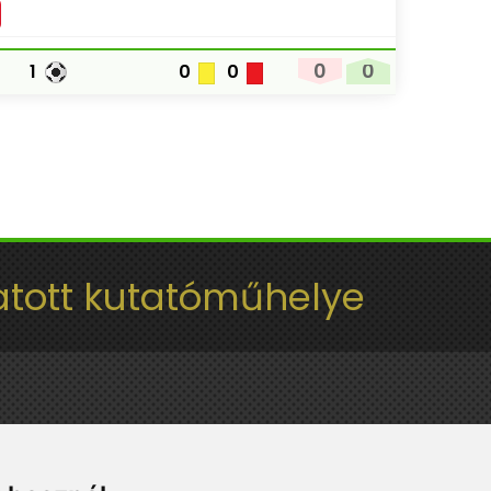
0
0
1
0
0
tott kutatóműhelye