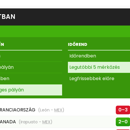
TBAN
ÍN
IDŐREND
s
Időrendben
pályán
Legutóbbi 5 mérkőzés
nben
Legfrissebbek előre
ges pályán
RANCIAORSZÁG
0–3
(León -
MEX
)
KANADA
2–0
(Irapuato -
MEX
)