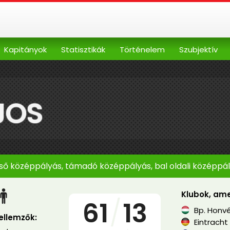
Kapitányok
Statisztikák
Történelem
Szubjektív
JOS
ső középpályás, támadó középpályás, bal oldali középpá
Klubok, ame
61
/
13
Bp. Honv
jellemzők:
Eintracht 