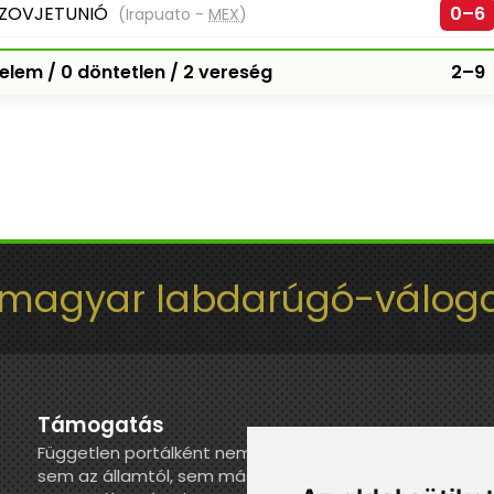
ZOVJETUNIÓ
0–6
(Irapuato -
MEX
)
elem / 0 döntetlen / 2 vereség
2–9
 magyar labdarúgó-váloga
Támogatás
Független portálként nem kapunk juttatást
sem az államtól, sem más szervezettől. Ha