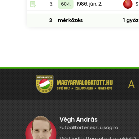
3.
1986. jún. 2.
S
604.
3
mérkőzés
1 győz
A
Végh András
Futballtörténész, újságíró
Miért indítottam el ezt az oldalt?