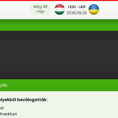
Még 48
HUN - UKR
nap
2026.09.25
lyás
lyekből beválogatták:
éd
Frankfurt