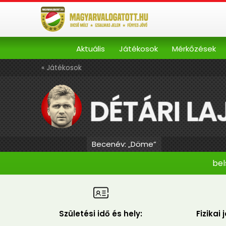
Aktuális
Játékosok
Mérkőzések
« Játékosok
DÉTÁRI LA
Becenév: „Döme”
bel
Születési idő és hely:
Fizikai 