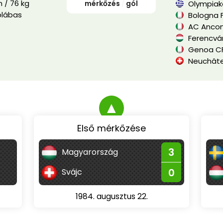
 / 76 kg
mérkőzés
/
gól
Olympiakó
blábas
Bologna 
AC Anco
Ferencvár
Genoa C
Neuchâte
▲
Első mérkőzése
3
Magyarország
0
Svájc
1984. augusztus 22.