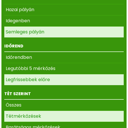
Hazai pályán
Idegenben
Semleges pályán
IDŐREND
Időrendben
Legutóbbi 5 mérkőzés
Legfrissebbek előre
TÉT SZERINT
Összes
Tétmérkőzések
Barátságos mérkőzések