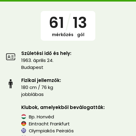
61
/
13
mérkőzés
/
gól
Születési idő és hely:
1963. április 24.
Budapest
Fizikai jellemzők:
180 cm / 76 kg
jobblábas
Klubok, amelyekből beválogatták:
Bp. Honvéd
Eintracht Frankfurt
Olympiakós Peiraiós