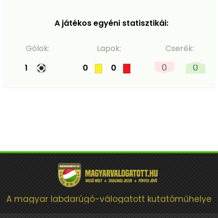
A játékos egyéni statisztikái:
Gólok:
Lapok:
Cserék:
0
0
1
0
0
A magyar labdarúgó-válogatott kutatóműhelye