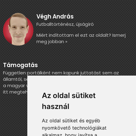
Végh András
Futballtörténész, újságíró
Miért indítottam el ezt az oldalt? Ismerj
meg jobban »
Támogatás
Független portálként nem kapunk juttatást sem az
államtól, sem más szervezettől. Ha szeretnél segíteni
a magyar válogatott történelmének feldolgozásában,
itt megteheted.
Az oldal sütiket
használ
Az oldal sütiket és egyéb
nyomkövető technológiákat
alkalmaz, hogy javítsa a