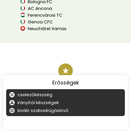
Bologna FC
AC Ancona
Ferencvárosi TC
Genoa CFC
Neuchâtel Xamax
★
Erősségek
cselezőkészség
irányítói készségek
kiváló szabadrúgáslövő