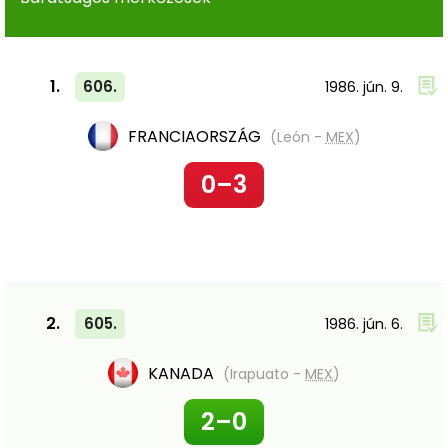
1.
606.
1986. jún. 9.
FRANCIAORSZÁG
(León -
MEX
)
0–3
2.
605.
1986. jún. 6.
KANADA
(Irapuato -
MEX
)
2–0