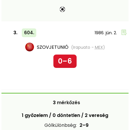
3.
604.
1986. jún. 2.
SZOVJETUNIÓ
(Irapuato -
MEX
)
0–6
3
mérkőzés
1 győzelem / 0 döntetlen / 2 vereség
Gólkülönbség:
2–9