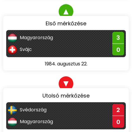
▲
Első mérkőzése
3
Magyarország
0
Svájc
1984. augusztus 22.
▼
Utolsó mérkőzése
2
Svédország
0
Magyarország