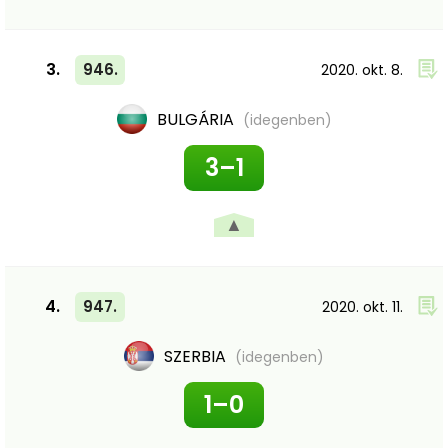
3.
946.
2020. okt. 8.
BULGÁRIA
(idegenben)
3–1
▲
4.
947.
2020. okt. 11.
SZERBIA
(idegenben)
1–0