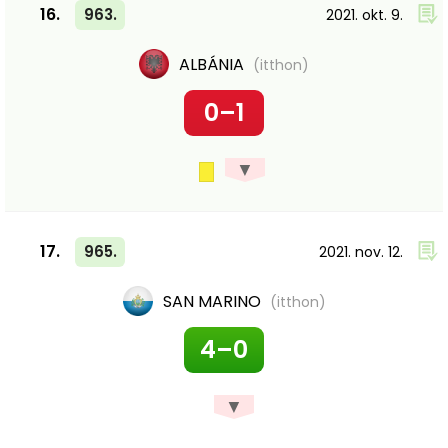
16.
963.
2021. okt. 9.
ALBÁNIA
(itthon)
0–1
▼
17.
965.
2021. nov. 12.
SAN MARINO
(itthon)
4–0
▼