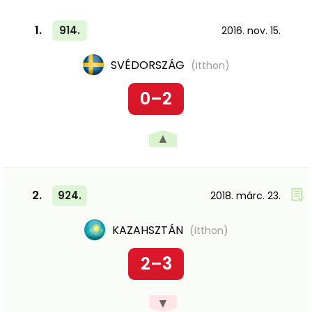
1.
914.
2016. nov. 15.
SVÉDORSZÁG
(itthon)
0–2
▲
2.
924.
2018. márc. 23.
KAZAHSZTÁN
(itthon)
2–3
▼