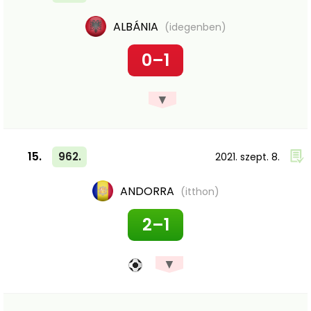
ALBÁNIA
(idegenben)
0–1
▼
15.
962.
2021. szept. 8.
ANDORRA
(itthon)
2–1
▼