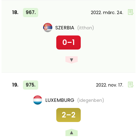
18.
967.
2022. márc. 24.
SZERBIA
(itthon)
0–1
▼
19.
975.
2022. nov. 17.
LUXEMBURG
(idegenben)
2–2
▲