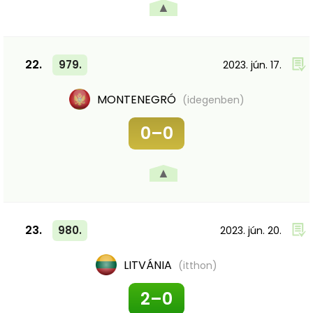
▲
22.
979.
2023. jún. 17.
MONTENEGRÓ
(idegenben)
0–0
▲
23.
980.
2023. jún. 20.
LITVÁNIA
(itthon)
2–0