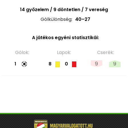
14 győzelem / 9 döntetlen / 7 vereség
Gólkülönbség:
40–27
A játékos egyéni statisztikái:
Gólok:
Lapok:
Cserék:
9
9
1
8
0