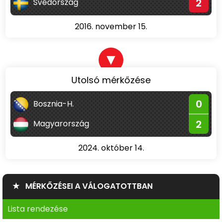
2
Svédország
2016. november 15.
▼
Utolsó mérkőzése
0
Bosznia-H.
2
Magyarország
2024. október 14.
★ MÉRKŐZÉSEI A VÁLOGATOTTBAN
Lista rendezése