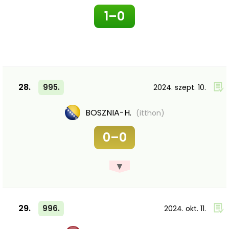
1–0
28.
995.
2024. szept. 10.
BOSZNIA-H.
(itthon)
0–0
▼
29.
996.
2024. okt. 11.