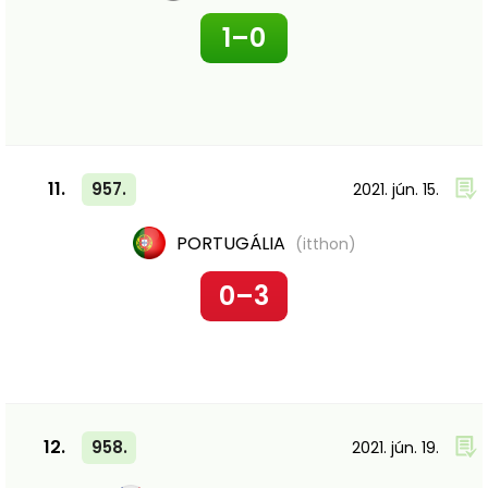
1–0
11.
957.
2021. jún. 15.
PORTUGÁLIA
(itthon)
0–3
12.
958.
2021. jún. 19.