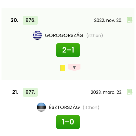
20.
976.
2022. nov. 20.
GÖRÖGORSZÁG
(itthon)
2–1
▼
21.
977.
2023. márc. 23.
ÉSZTORSZÁG
(itthon)
1–0