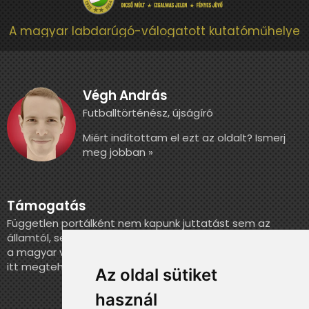
A magyar labdarúgó-válogatott kutatóműhelye
Végh András
Futballtörténész, újságíró
Miért indítottam el ezt az oldalt? Ismerj
meg jobban »
Támogatás
Független portálként nem kapunk juttatást sem az
államtól, sem más szervezettől. Ha szeretnél segíteni
a magyar válogatott történelmének feldolgozásában,
itt megteheted.
Az oldal sütiket
használ