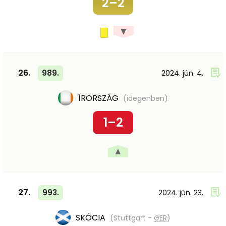
2–2
▼
26.
989.
2024. jún. 4.
ÍRORSZÁG
(idegenben)
1–2
▲
27.
993.
2024. jún. 23.
SKÓCIA
(Stuttgart -
GER
)