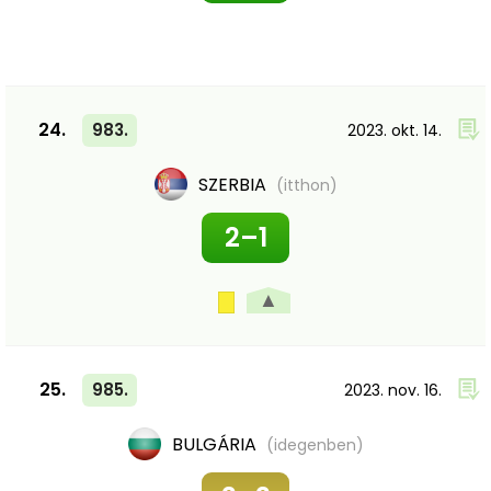
24.
983.
2023. okt. 14.
SZERBIA
(itthon)
2–1
▲
25.
985.
2023. nov. 16.
BULGÁRIA
(idegenben)