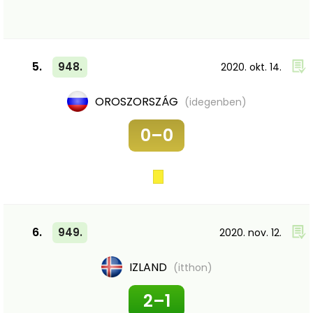
5.
948.
2020. okt. 14.
OROSZORSZÁG
(idegenben)
0–0
6.
949.
2020. nov. 12.
IZLAND
(itthon)
2–1