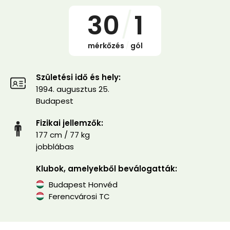
30
/
1
mérkőzés
/
gól
Születési idő és hely:
1994. augusztus 25.
Budapest
Fizikai jellemzők:
177 cm / 77 kg
jobblábas
Klubok, amelyekből beválogatták:
Budapest Honvéd
Ferencvárosi TC