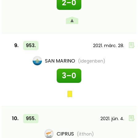
2–0
▲
9.
953.
2021. márc. 28.
SAN MARINO
(idegenben)
3–0
10.
955.
2021. jún. 4.
CIPRUS
(itthon)