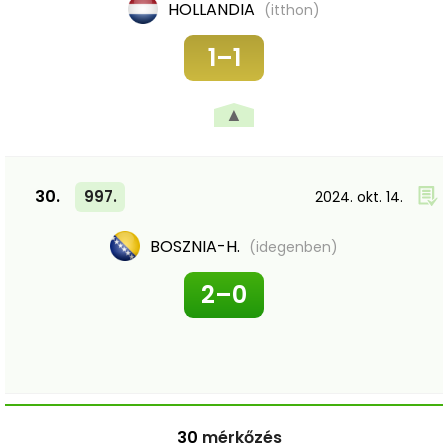
HOLLANDIA
(itthon)
1–1
▲
30.
997.
2024. okt. 14.
BOSZNIA-H.
(idegenben)
2–0
30
mérkőzés