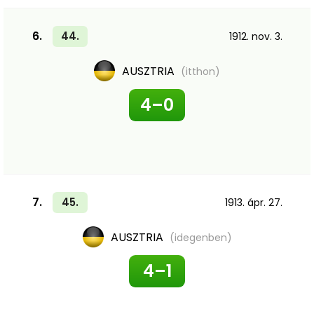
6.
44.
1912. nov. 3.
AUSZTRIA
(itthon)
4–0
7.
45.
1913. ápr. 27.
AUSZTRIA
(idegenben)
4–1