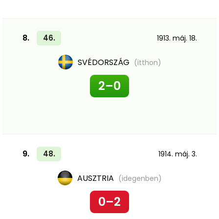
8.
46.
1913. máj. 18.
SVÉDORSZÁG
(itthon)
2–0
9.
48.
1914. máj. 3.
AUSZTRIA
(idegenben)
0–2