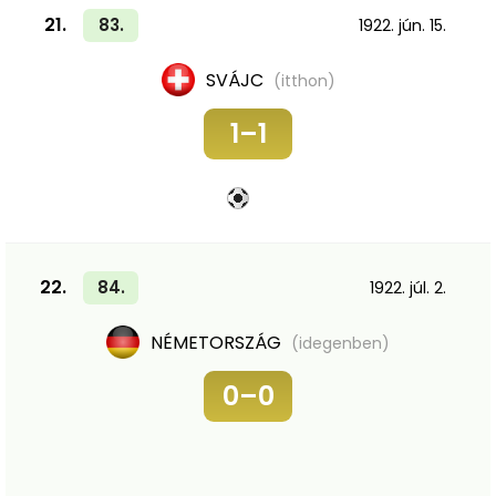
21.
83.
1922. jún. 15.
SVÁJC
(itthon)
1–1
22.
84.
1922. júl. 2.
NÉMETORSZÁG
(idegenben)
0–0