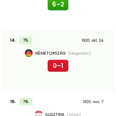
6–2
14.
75.
1920. okt. 24.
NÉMETORSZÁG
(idegenben)
0–1
15.
76.
1920. nov. 7.
AUSZTRIA
(itthon)