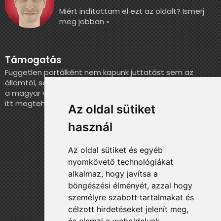
Miért indítottam el ezt az oldalt? Ismerj
meg jobban »
Támogatás
Független portálként nem kapunk juttatást sem az
államtól, sem más szervezettől. Ha szeretnél segíteni
a magyar válogatott történelmének feldolgozásában,
itt megteheted.
Az oldal sütiket
használ
Az oldal sütiket és egyéb
nyomkövető technológiákat
alkalmaz, hogy javítsa a
böngészési élményét, azzal hogy
személyre szabott tartalmakat és
célzott hirdetéseket jelenít meg,