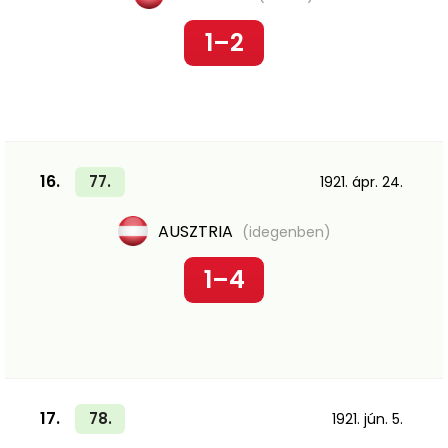
1–2
16.
77.
1921. ápr. 24.
AUSZTRIA
(idegenben)
1–4
17.
78.
1921. jún. 5.