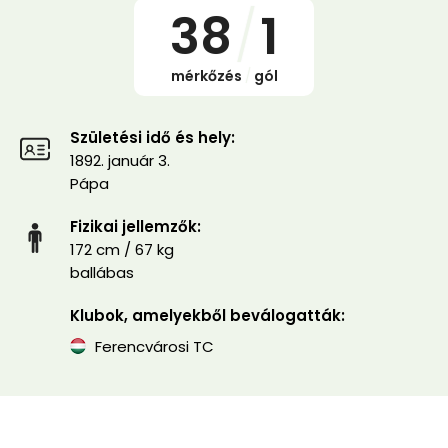
38
/
1
mérkőzés
/
gól
Születési idő és hely:
1892. január 3.
Pápa
Fizikai jellemzők:
172 cm / 67 kg
ballábas
Klubok, amelyekből beválogatták:
Ferencvárosi TC