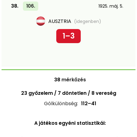
38.
106.
1925. máj. 5.
AUSZTRIA
(idegenben)
1–3
38
mérkőzés
23 győzelem / 7 döntetlen / 8 vereség
Gólkülönbség:
112–41
A játékos egyéni statisztikái: