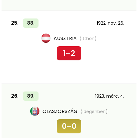
25.
88.
1922. nov. 26.
AUSZTRIA
(itthon)
1–2
26.
89.
1923. márc. 4.
OLASZORSZÁG
(idegenben)
0–0