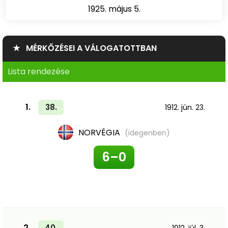
1925. május 5.
★ MÉRKŐZÉSEI A VÁLOGATOTTBAN
Lista rendezése
1.
38.
1912. jún. 23.
NORVÉGIA
(idegenben)
6–0
2.
40.