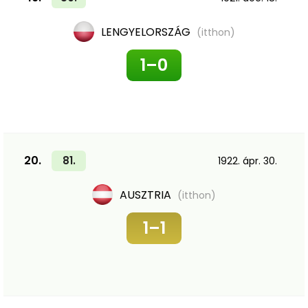
LENGYELORSZÁG
(itthon)
1–0
20.
81.
1922. ápr. 30.
AUSZTRIA
(itthon)
1–1