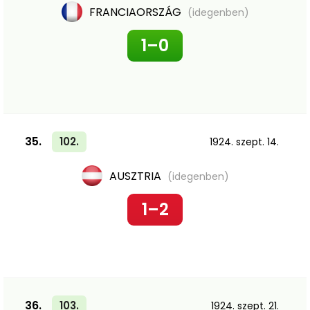
FRANCIAORSZÁG
(idegenben)
1–0
35.
102.
1924. szept. 14.
AUSZTRIA
(idegenben)
1–2
36.
103.
1924. szept. 21.