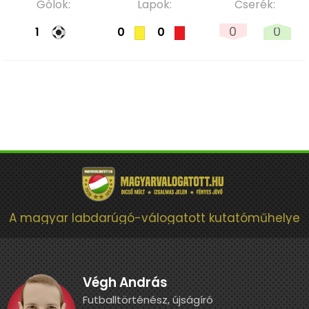
Gólok:
Lapok:
Cserék:
0
0
1
0
0
A magyar labdarúgó-válogatott kutatóműhelye
Végh András
Futballtörténész, újságíró