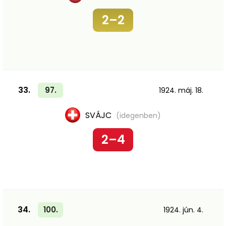
2–2
33.
97.
1924. máj. 18.
SVÁJC
(idegenben)
2–4
34.
100.
1924. jún. 4.