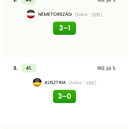
1912. júl. 3.
NÉMETORSZÁG
(Solna -
SWE
)
3–1
3.
41.
1912. júl. 5.
AUSZTRIA
(Solna -
SWE
)
3–0