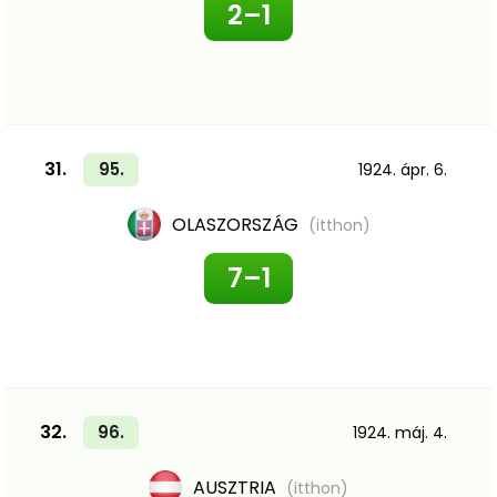
2–1
31.
95.
1924. ápr. 6.
OLASZORSZÁG
(itthon)
7–1
32.
96.
1924. máj. 4.
AUSZTRIA
(itthon)