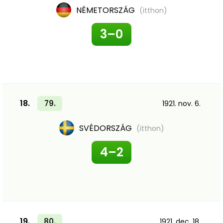
NÉMETORSZÁG
(itthon)
3–0
18.
79.
1921. nov. 6.
SVÉDORSZÁG
(itthon)
4–2
19.
80.
1921. dec. 18.