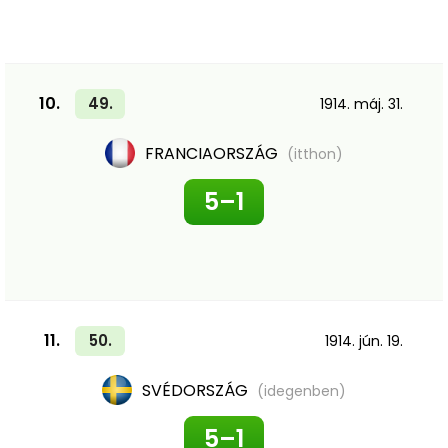
10.
49.
1914. máj. 31.
FRANCIAORSZÁG
(itthon)
5–1
11.
50.
1914. jún. 19.
SVÉDORSZÁG
(idegenben)
5–1