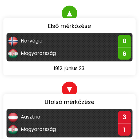
▲
Első mérkőzése
0
Norvégia
6
Magyarország
1912. június 23.
▼
Utolsó mérkőzése
3
Ausztria
1
Magyarország