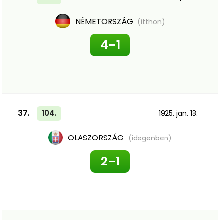
NÉMETORSZÁG
(itthon)
4–1
37.
104.
1925. jan. 18.
OLASZORSZÁG
(idegenben)
2–1