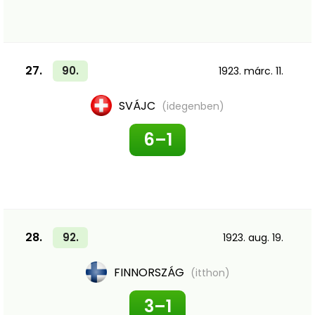
27.
90.
1923. márc. 11.
SVÁJC
(idegenben)
6–1
28.
92.
1923. aug. 19.
FINNORSZÁG
(itthon)
3–1