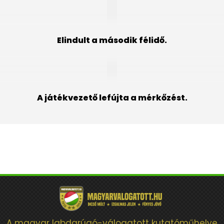
Elindult a második félidő.
A játékvezető lefújta a mérkőzést.
A magyar labdarúgó-válogatott kutatóműhelye