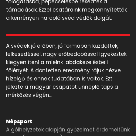
tologatásba, pepecselésbe rekedtek a
támadások. Ezzel csatáraink megkönnyítették
a keményen harcoló svéd védők dolgát.
A svédek jó erőben, jó formában küzdöttek,
lelkesedéssel, nagy erőbedobással igyekeztek
kiegyenlíteni a mieink labdakezelésbeli
fölényét. A döntetlen eredmény rájuk nézve
hízelgő és ennek tudatában is voltak. Ezt
jelezte a magyar csapatot ünneplő taps a
mérkőzés végén…
Népsport
A gólhelyzetek alapján győzelmet érdemeltünk