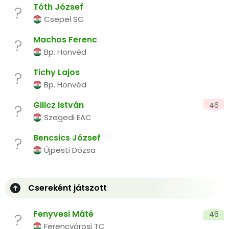
Tóth József
?
Csepel SC
Machos Ferenc
?
Bp. Honvéd
Tichy Lajos
?
Bp. Honvéd
Gilicz István
46
?
Szegedi EAC
Bencsics József
?
Újpesti Dózsa
Csereként játszott
Fenyvesi Máté
46
?
Ferencvárosi TC