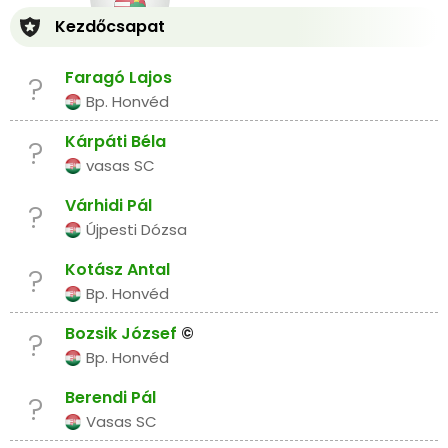
Kezdőcsapat
Faragó Lajos
?
Bp. Honvéd
Kárpáti Béla
?
vasas SC
Várhidi Pál
?
Újpesti Dózsa
Kotász Antal
?
Bp. Honvéd
Bozsik József
©
?
Bp. Honvéd
Berendi Pál
?
Vasas SC