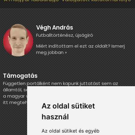
Végh András
Futballtörténész, újságíró
Miért indítottam el ezt az oldalt? Ismerj
meg jobban »
Támogatás
Független portálként nem kapunk juttatást sem az
államtól, sem más szervezettől. Ha szeretnél segíteni
a magyar válogatott történelmének feldolgozásában,
itt megteheted.
Az oldal sütiket
használ
Az oldal sütiket és egyéb