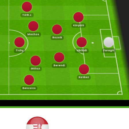
Tóth J.
Kárpáti
Machos
Bozsik
Tichy
Várhidi
Faragó
Berendi
Giilicz
Kotász
Bencsics