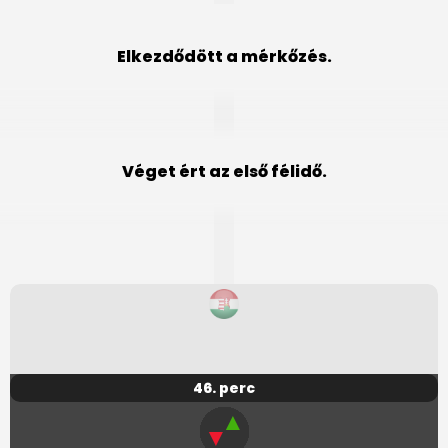
Elkezdődött a mérkőzés.
Véget ért az első félidő.
46. perc
▲
▼