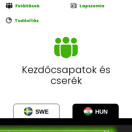
Felállások
Lapszemle
Tudósítás
Kezdőcsapatok és
cserék
SWE
HUN