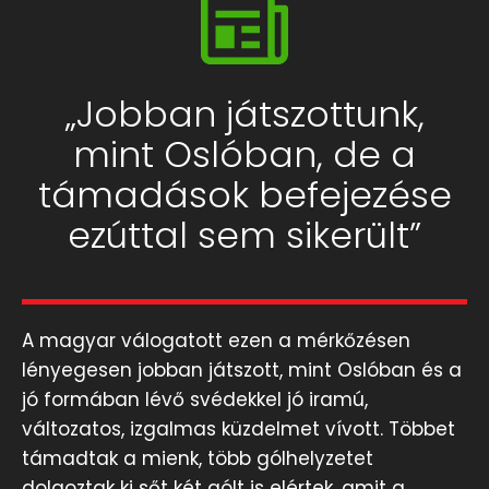
„Jobban játszottunk,
mint Oslóban, de a
támadások befejezése
ezúttal sem sikerült”
A magyar válogatott ezen a mérkőzésen
lényegesen jobban játszott, mint Oslóban és a
jó formában lévő svédekkel jó iramú,
változatos, izgalmas küzdelmet vívott. Többet
támadtak a mienk, több gólhelyzetet
dolgoztak ki sőt két gólt is elértek, amit a