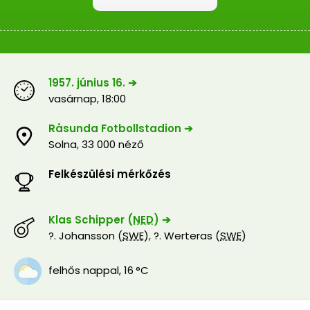
1957. június 16. ➔
vasárnap
,
18:00
Råsunda Fotbollstadion ➔
Solna
,
33 000 néző
Felkészülési mérkőzés
Klas Schipper (
NED
) ➔
?. Johansson (
SWE
)
,
?. Werteras (
SWE
)
felhős nappal
,
16 °C