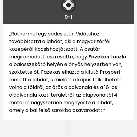
0-1
„Rothermel egy védés után Vidátshoz
továbbította a labdát, aki a magyar térfél
közepéről Kocsishoz játszott. A csatár
megiramodott, észrevette, hogy
Fazekas László
a balösszekötő helyén előnyös helyzetben van,
szöktette őt. Fazekas elhúzta a kifutó Prosperi
mellett a labdát, s mielőtt a kapus felkelhetett
volna a földről, az ötös oldalvonala és a 16-os
oldalvonala közti területről, az alapvonaltól 4
méterre nagyszerűen megnyeste a labdát,
amely a bal felső sarokba csavarodott.”