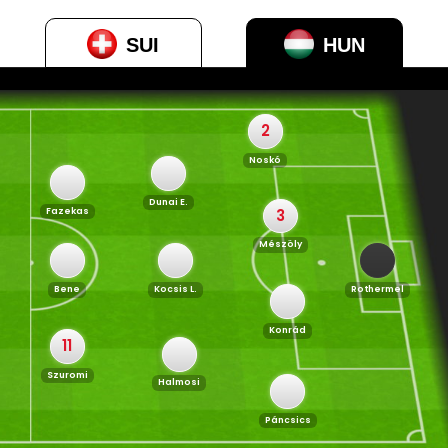
SUI
HUN
2
Noskó
Dunai E.
Fazekas
3
Mészöly
Bene
Kocsis L.
Rothermel
Konrád
11
Szuromi
Halmosi
Páncsics