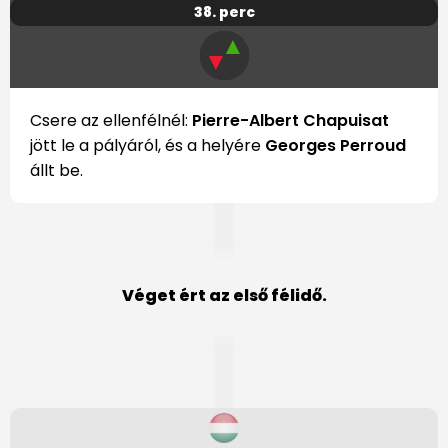
38. perc
▲
▼
Csere az ellenfélnél:
Pierre-Albert Chapuisat
jött le a pályáról, és a helyére
Georges Perroud
állt be.
Véget ért az első félidő.