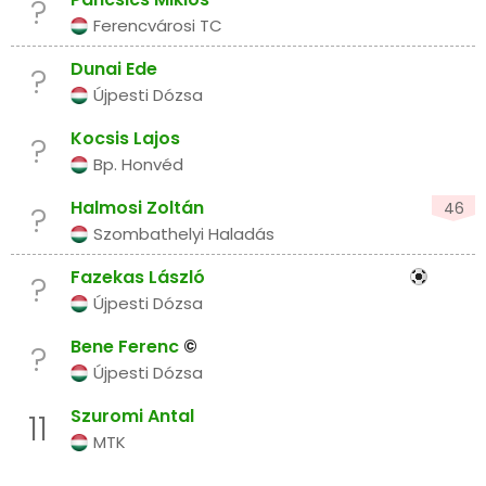
?
Ferencvárosi TC
Dunai Ede
?
Újpesti Dózsa
Kocsis Lajos
?
Bp. Honvéd
Halmosi Zoltán
46
?
Szombathelyi Haladás
Fazekas László
?
Újpesti Dózsa
Bene Ferenc
©
?
Újpesti Dózsa
Szuromi Antal
11
MTK