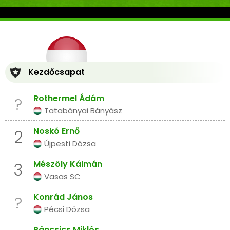
Kezdőcsapat
Rothermel Ádám
?
Tatabányai Bányász
Noskó Ernő
2
Újpesti Dózsa
Mészöly Kálmán
3
Vasas SC
Konrád János
?
Pécsi Dózsa
Páncsics Miklós