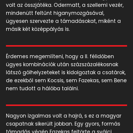
volt az összjátéka. Odermatt, a szellemi vezér,
mindenütt feltűnt higanymozgásával,
ügyesen szervezte a támadásokat, miként a
másik két középpályás is.
Érdemes megemlíteni, hogy a II. félidőben
ügyes kombinációk után százszázalékosnak
látszó gólhelyzeteket is kidolgoztak a csatárok,
de ezekből sem Kocsis, sem Fazekas, sem Bene
nem tudott a hálóba találni.
Nagyon izgalmas volt a hajrá, s ez a magyar
csapatnak sikerült jobban. Egy gyors, formás
támadás végén Fazekas feltörte a svájci