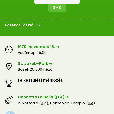
0 - 0
Fazekas László
82'
1970. november 15. ➔
vasárnap
,
15:00
St. Jakob-Park ➔
Basel
,
25 000 néző
Felkészülési mérkőzés
Concetto Lo Bello (
ITA
) ➔
?. Morforte (
ITA
)
,
Domenico Tempio (
ITA
)