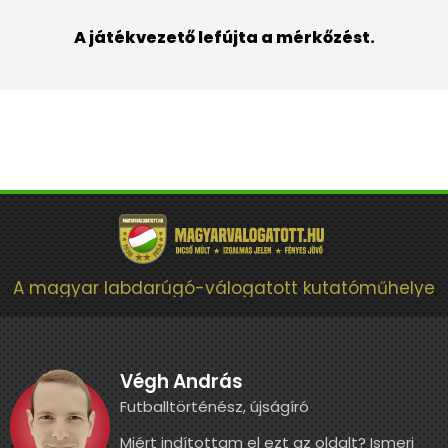
A játékvezető lefújta a mérkőzést.
A magyar labdarúgó-válogatott kutatóműhelye
Végh András
Futballtörténész, újságíró
Miért indítottam el ezt az oldalt? Ismerj