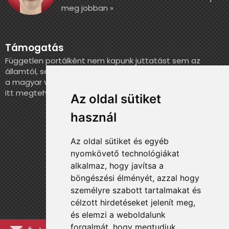
meg jobban »
Támogatás
Független portálként nem kapunk juttatást sem az
államtól, sem más szervezettől. Ha szeretnél segíteni
a magyar válogatott történelmének feldolgozásában,
itt megteheted.
Az oldal sütiket
használ
Az oldal sütiket és egyéb
nyomkövető technológiákat
alkalmaz, hogy javítsa a
böngészési élményét, azzal hogy
személyre szabott tartalmakat és
célzott hirdetéseket jelenít meg,
és elemzi a weboldalunk
forgalmát, hogy megtudjuk