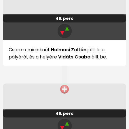
46. perc
▲
▼
Csere a mieinknél:
Halmosi Zoltán
jött le a
pályáról, és a helyére
Vidáts Csaba
állt be.
46. perc
▲
▼