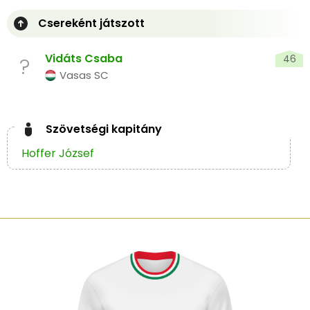
Csereként játszott
Vidáts Csaba
46
?
Vasas SC
Szövetségi kapitány
Hoffer József