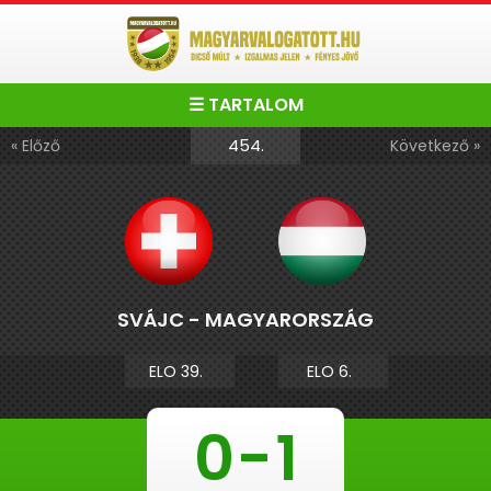
☰ TARTALOM
454.
« Előző
Következő »
SVÁJC - MAGYARORSZÁG
ELO 39.
ELO 6.
0
-
1