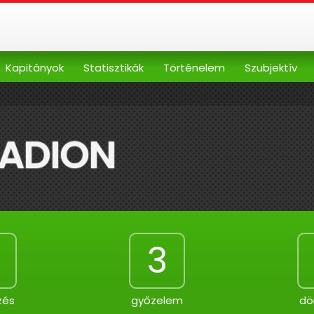
Kapitányok
Statisztikák
Történelem
Szubjektív
TADION
3
zés
győzelem
dö