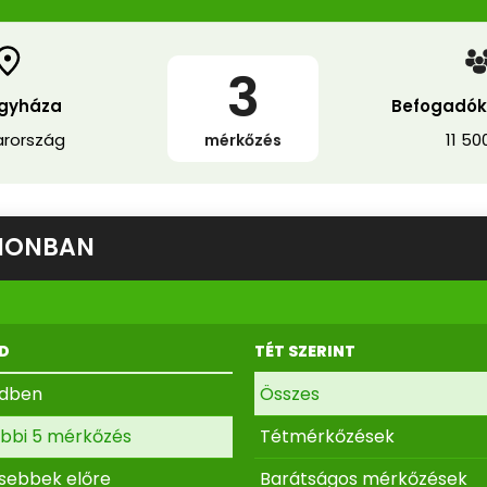
3
egyháza
Befogadók
rország
11 50
mérkőzés
DIONBAN
D
TÉT SZERINT
ndben
Összes
bbi 5 mérkőzés
Tétmérkőzések
ssebbek előre
Barátságos mérkőzések