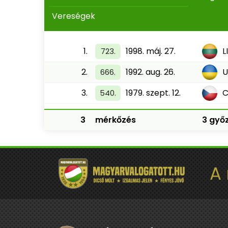
Vereségek
1.
1998. máj. 27.
L
723.
2.
1992. aug. 26.
U
666.
3.
1979. szept. 12.
C
540.
3
mérkőzés
3 győz
A