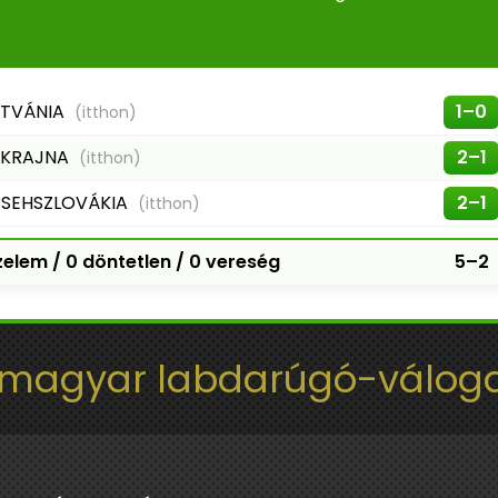
ITVÁNIA
1–0
(itthon)
KRAJNA
2–1
(itthon)
SEHSZLOVÁKIA
2–1
(itthon)
elem / 0 döntetlen / 0 vereség
5–2
 magyar labdarúgó-váloga