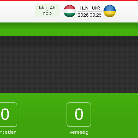
Még 49
HUN - UKR
nap
2026.09.25
0
0
ntetlen
vereség