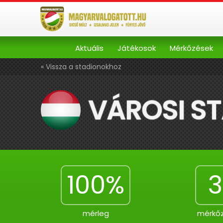
Aktuális
Játékosok
Mérkőzések
« Vissza a stadionokhoz
VÁROSI S
100%
3
mérleg
mérkő