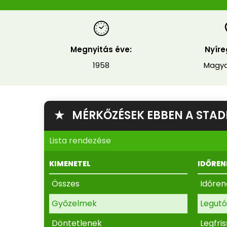
Megnyitás éve:
Nyír
1958
Magya
★ MÉRKŐZÉSEK EBBEN A STA
Lista rendezése
KIMENETEL
IDŐREN
Összes
Időre
Győzelmek
Legutó
Döntetlenek
Legfri