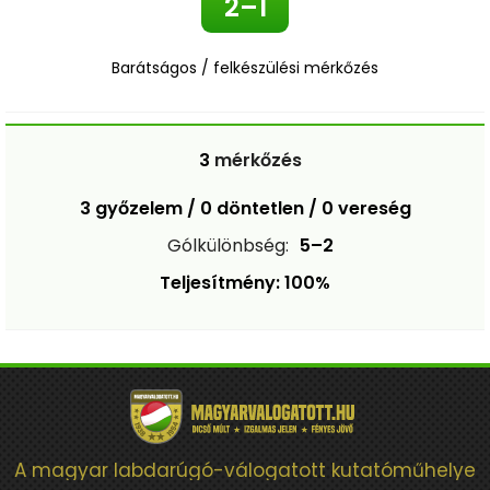
2–1
Barátságos / felkészülési mérkőzés
3
mérkőzés
3 győzelem / 0 döntetlen / 0 vereség
Gólkülönbség:
5–2
Teljesítmény: 100%
A magyar labdarúgó-válogatott kutatóműhelye