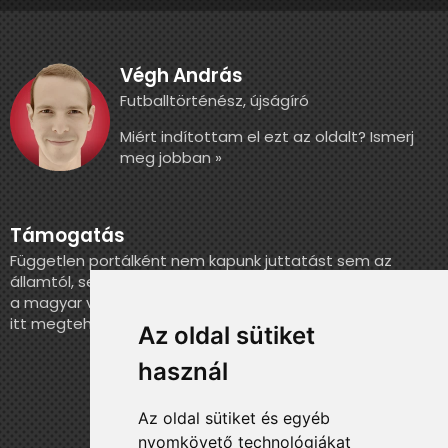
Végh András
Futballtörténész, újságíró
Miért indítottam el ezt az oldalt? Ismerj
meg jobban »
Támogatás
Független portálként nem kapunk juttatást sem az
államtól, sem más szervezettől. Ha szeretnél segíteni
a magyar válogatott történelmének feldolgozásában,
itt megteheted.
Az oldal sütiket
használ
Az oldal sütiket és egyéb
nyomkövető technológiákat