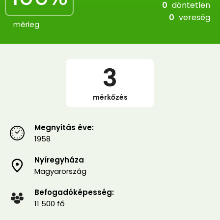
0
döntetlen
0
vereség
mérleg
3
mérkőzés
Megnyitás éve:
1958
Nyíregyháza
Magyarország
Befogadóképesség:
11 500 fő