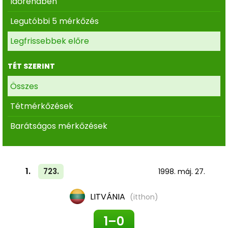
Időrendben
Legutóbbi 5 mérkőzés
Legfrissebbek előre
TÉT SZERINT
Összes
Tétmérkőzések
Barátságos mérkőzések
1.
723.
1998. máj. 27.
LITVÁNIA
(itthon)
1–0