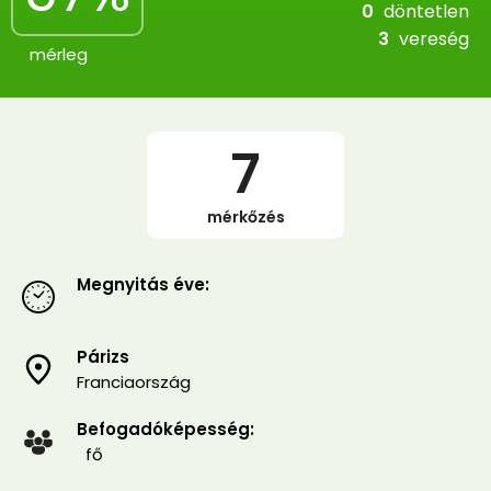
0
döntetlen
3
vereség
mérleg
7
mérkőzés
Megnyitás éve:
Párizs
Franciaország
Befogadóképesség:
fő