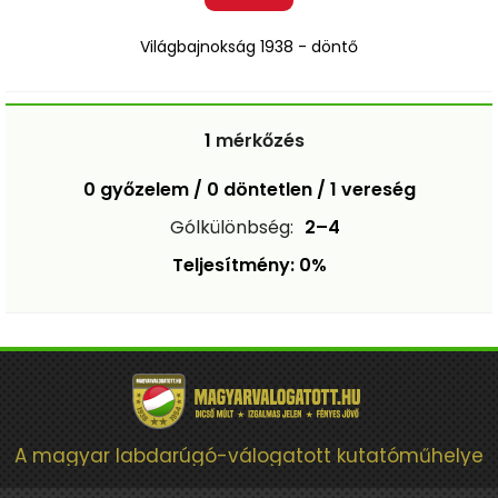
Világbajnokság 1938 - döntő
1
mérkőzés
0 győzelem / 0 döntetlen / 1 vereség
Gólkülönbség:
2–4
Teljesítmény: 0%
A magyar labdarúgó-válogatott kutatóműhelye