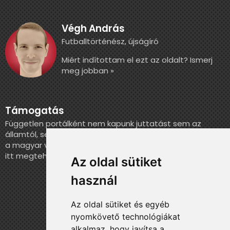
Végh András
Futballtörténész, újságíró
Miért indítottam el ezt az oldalt? Ismerj
meg jobban »
Támogatás
Független portálként nem kapunk juttatást sem az
államtól, sem más szervezettől. Ha szeretnél segíteni
a magyar válogatott történelmének feldolgozásában,
itt megteheted.
Az oldal sütiket
használ
Az oldal sütiket és egyéb
nyomkövető technológiákat
alkalmaz, hogy javítsa a