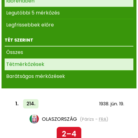
Időrendben
Legutóbbi 5 mérkőzés
Legfrissebbek előre
TÉT SZERINT
Összes
Tétmérkőzések
Barátságos mérkőzések
1.
214.
1938. jún. 19.
OLASZORSZÁG
(Párizs -
FRA
)
2–4