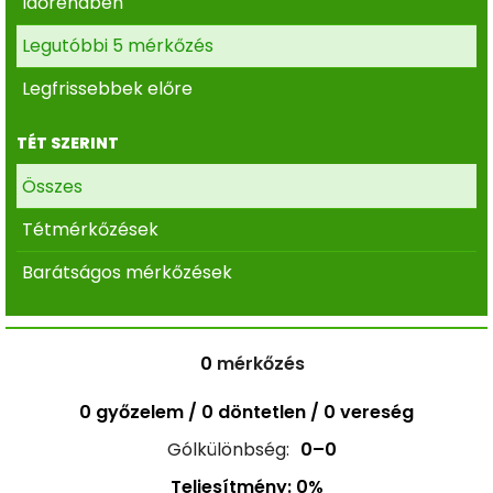
Időrendben
Legutóbbi 5 mérkőzés
Legfrissebbek előre
TÉT SZERINT
Összes
Tétmérkőzések
Barátságos mérkőzések
0
mérkőzés
0 győzelem / 0 döntetlen / 0 vereség
Gólkülönbség:
0–0
Teljesítmény: 0%