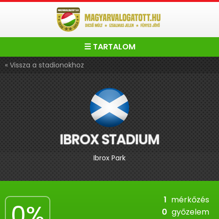
☰ TARTALOM
« Vissza a stadionokhoz
IBROX STADIUM
Ibrox Park
1
mérkőzés
0%
0
győzelem