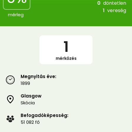
0
döntetlen
1
vereség
mérleg
1
mérkőzés
Megnyitás éve:
1899
Glasgow
Skócia
Befogadóképesség:
51 082 fő