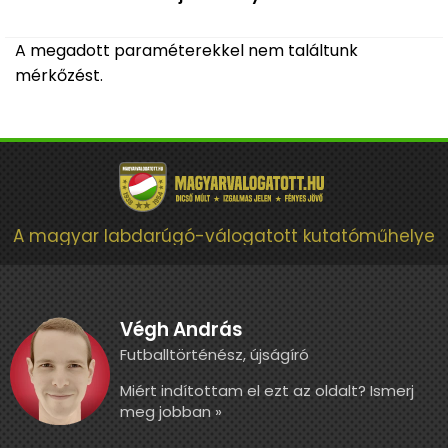
A megadott paraméterekkel nem találtunk
mérkőzést.
A magyar labdarúgó-válogatott kutatóműhelye
Végh András
Futballtörténész, újságíró
Miért indítottam el ezt az oldalt? Ismerj
meg jobban »