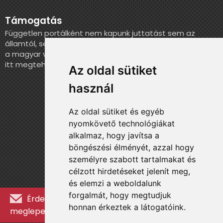
Támogatás
Független portálként nem kapunk juttatást sem az
államtól, sem más szervezettől. Ha szeretnél segíteni
a magyar válogatott történelmének feldolgozásában,
itt megteheted.
Az oldal sütiket
használ
Az oldal sütiket és egyéb
nyomkövető technológiákat
alkalmaz, hogy javítsa a
böngészési élményét, azzal hogy
személyre szabott tartalmakat és
célzott hirdetéseket jelenít meg,
és elemzi a weboldalunk
forgalmát, hogy megtudjuk
Érdekességekért, kulisszatitkokért és
honnan érkeztek a látogatóink.
meglepetésekért iratkozz fel a hírlevélre »