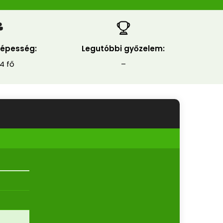
épesség:
Legutóbbi győzelem:
4 fő
–