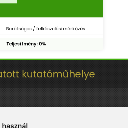
Barátságos / felkészülési mérkőzés
Teljesítmény: 0%
tott kutatóműhelye
t használ