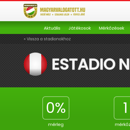
Aktuális
Játékosok
Mérkőzések
« Vissza a stadionokhoz
ESTADIO 
0%
1
mérleg
mérkő