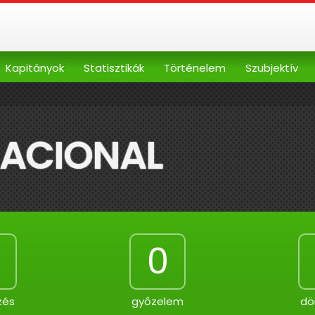
Kapitányok
Statisztikák
Történelem
Szubjektív
NACIONAL
0
zés
győzelem
dö