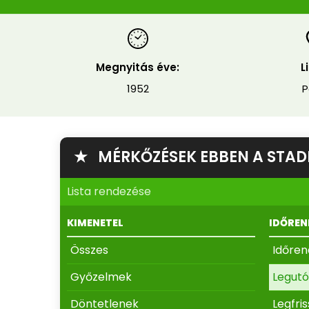
Megnyitás éve:
L
1952
P
★ MÉRKŐZÉSEK EBBEN A STA
Lista rendezése
KIMENETEL
IDŐREN
Összes
Időre
Győzelmek
Legutó
Döntetlenek
Legfri