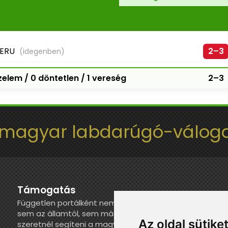
ERU
2–3
(idegenben)
elem / 0 döntetlen / 1 vereség
2–3
 magyar labdarúgó-váloga
Támogatás
Független portálként nem kapunk juttatást
sem az államtól, sem más szervezettől. Ha
Az oldal sütike
szeretnél segíteni a magyar válogatott