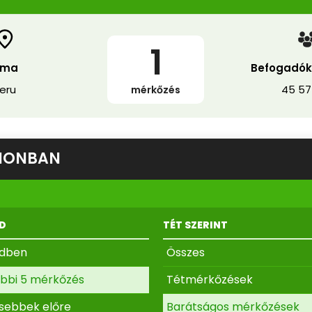
1
ima
Befogadók
eru
45 57
mérkőzés
DIONBAN
D
TÉT SZERINT
ndben
Összes
bbi 5 mérkőzés
Tétmérkőzések
ssebbek előre
Barátságos mérkőzések