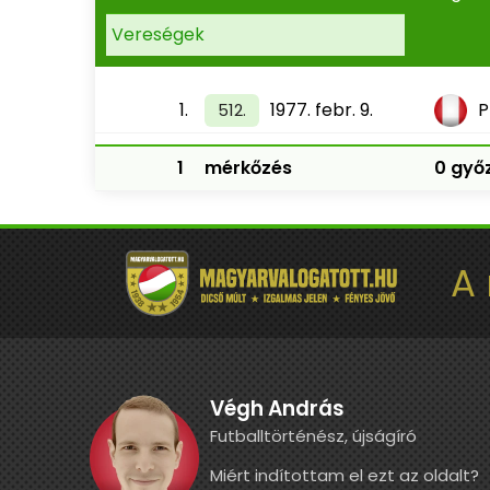
Vereségek
1.
1977. febr. 9.
P
512.
1
mérkőzés
0 győz
A
Végh András
Futballtörténész, újságíró
Miért indítottam el ezt az oldalt?