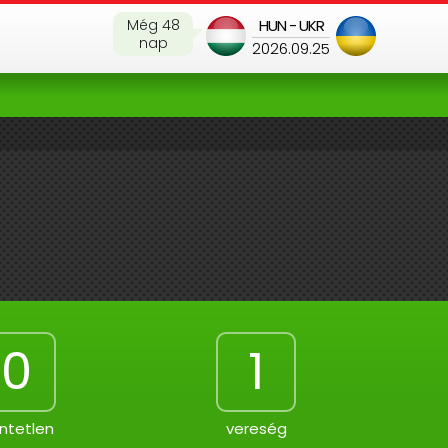
Még 48
HUN - UKR
nap
2026.09.25
0
1
ntetlen
vereség