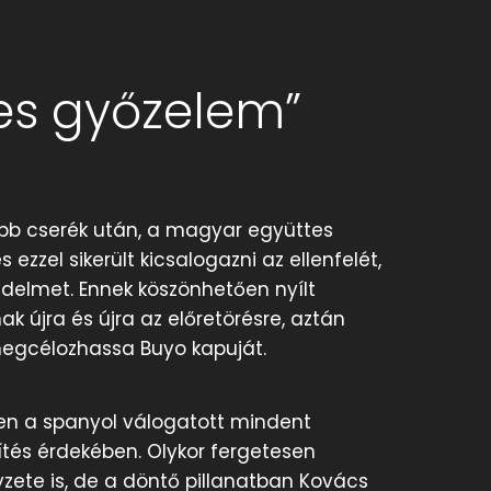
kes győzelem”
abb cserék után, a magyar együttes
s ezzel sikerült kicsalogazni az ellenfelét,
védelmet. Ennek köszönhetően nyílt
 újra és újra az előretörésre, aztán
 megcélozhassa Buyo kapuját.
en a spanyol válogatott mindent
ítés érdekében. Olykor fergetesen
yzete is, de a döntő pillanatban Kovács