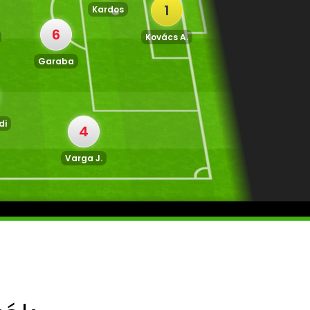
1
Kardos
6
Kovács A.
Garaba
di
4
Varga J.