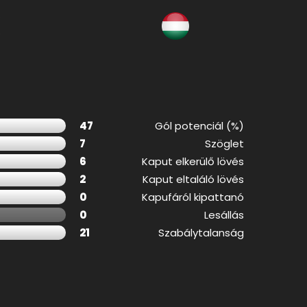
k
47
Gól potenciál (%)
7
Szöglet
6
Kaput elkerülő lövés
2
Kaput eltaláló lövés
0
Kapufáról kipattanó
0
Lesállás
21
Szabálytalanság