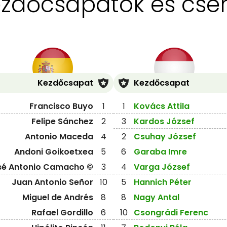
zdőcsapatok és cse
Kezdőcsapat
Kezdőcsapat
Francisco Buyo
1
1
Kovács Attila
Felipe Sánchez
2
3
Kardos József
Antonio Maceda
4
2
Csuhay József
Andoni Goikoetxea
5
6
Garaba Imre
sé Antonio Camacho ©
3
4
Varga József
Juan Antonio Señor
10
5
Hannich Péter
Miguel de Andrés
8
8
Nagy Antal
Rafael Gordillo
6
10
Csongrádi Ferenc