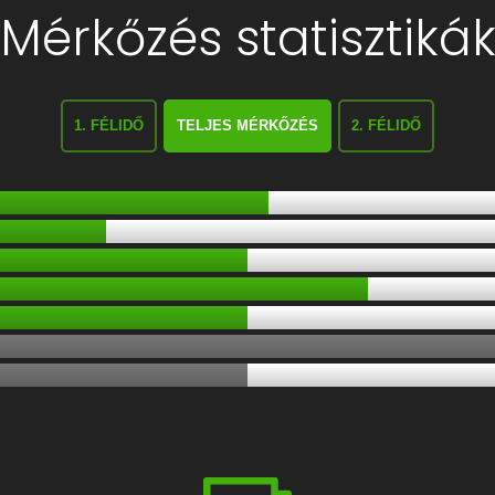
Mérkőzés statisztiká
1. FÉLIDŐ
TELJES MÉRKŐZÉS
2. FÉLIDŐ