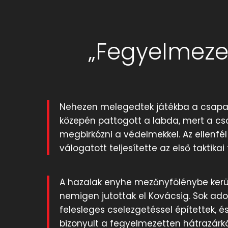
„Fegyelmezet
Nehezen melegedtek játékba a csapato
közepén pattogott a labda, mert a c
megbirkózni a védelmekkel. Az ellenfé
válogatott teljesítette az első taktikai
A hazaiak enyhe mezőnyfölénybe kerül
nemigen jutottak el Kovácsig. Sok ado
felesleges cselezgetéssel építettek, é
bizonyult a fegyelmezetten hátrazárkó