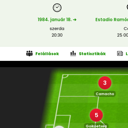
1984. január 18. ➔
Estadio Ramó
szerda
C
20:30
25 0
Felállások
Statisztikák
3
Camacho
5
Goikoetxea