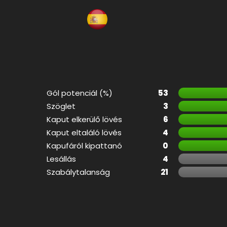
Gól potenciál (%)
53
Szöglet
3
Kaput elkerülő lövés
6
Kaput eltaláló lövés
4
Kapufáról kipattanó
0
Lesállás
4
Szabálytalanság
21