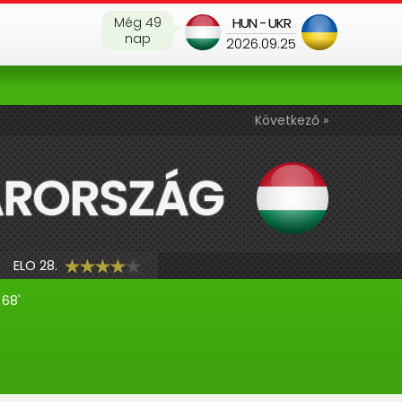
Még 49
HUN - UKR
nap
2026.09.25
Következő »
ARORSZÁG
ELO 28.
68'