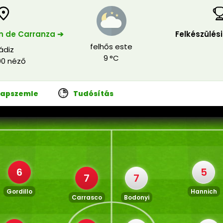
n de Carranza ➔
Felkészülés
felhős este
ádiz
9 °C
00 néző
Lapszemle
Tudósítás
6
5
7
7
Gordillo
Hannich
Carrasco
Bodonyi