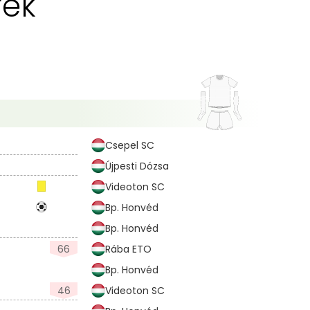
rék
Csepel SC
Újpesti Dózsa
Videoton SC
Bp. Honvéd
Bp. Honvéd
66
Rába ETO
Bp. Honvéd
46
Videoton SC