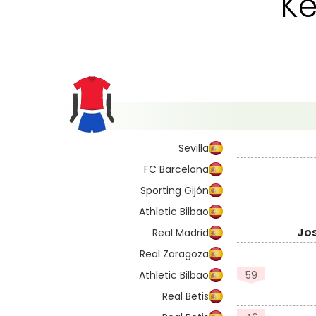
Ke
Sevilla
FC Barcelona
Sporting Gijón
Athletic Bilbao
Jo
Real Madrid
Real Zaragoza
Athletic Bilbao
59
Real Betis