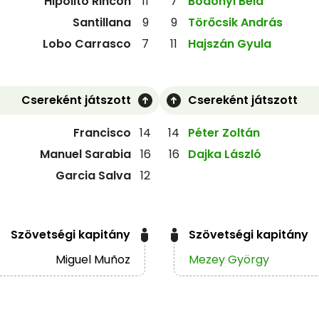
Hipólito Rincón
11
7
Bodonyi Béla
Santillana
9
9
Törőcsik András
Lobo Carrasco
7
11
Hajszán Gyula
Csereként játszott
Csereként játszott
Francisco
14
14
Péter Zoltán
Manuel Sarabia
16
16
Dajka László
Garcia Salva
12
Szövetségi kapitány
Szövetségi kapitány
Miguel Muñoz
Mezey György