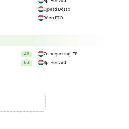
Bp. Honvéd
Újpesti Dózsa
Rába ETO
46
Zalaegerszegi TE
66
Bp. Honvéd