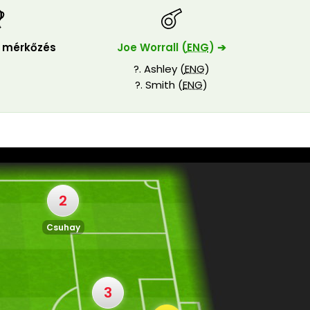
i mérkőzés
Joe Worrall (
ENG
) ➔
?. Ashley (
ENG
)
?. Smith (
ENG
)
2
Csuhay
3