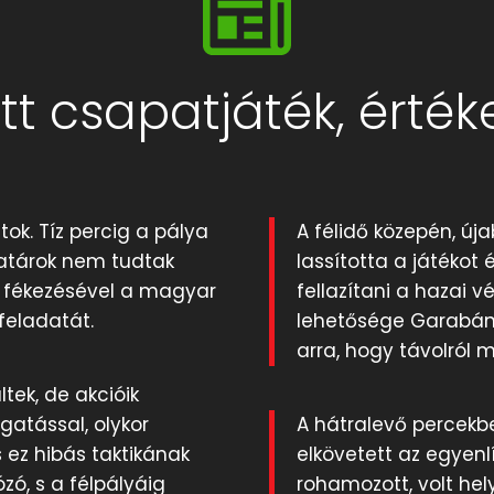
t csapatjáték, érté
k. Tíz percig a pálya
A félidő közepén, új
satárok nem tudtak
lassította a játékot é
l fékezésével a magyar
fellazítani a hazai 
 feladatát.
lehetősége Garabának
arra, hogy távolról
tek, de akcióik
gatással, olykor
A hátralevő percekb
s ez hibás taktikának
elkövetett az egyenl
zó, s a félpályáig
rohamozott, volt hel