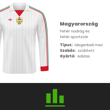
Magyarország
Fehér nadrág és
fehér sportszár
Típus:
idegenbeli mez
Szabás:
szűkített
Gyártó:
Adidas