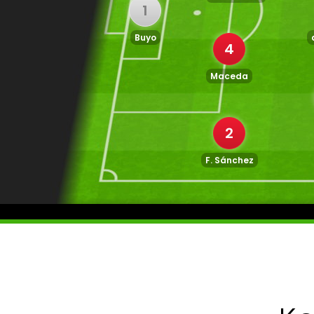
1
Buyo
4
Maceda
2
F. Sánchez