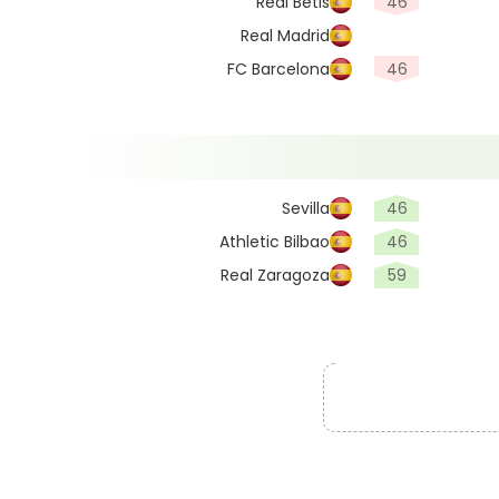
Real Betis
46
Real Madrid
FC Barcelona
46
Sevilla
46
Athletic Bilbao
46
Real Zaragoza
59