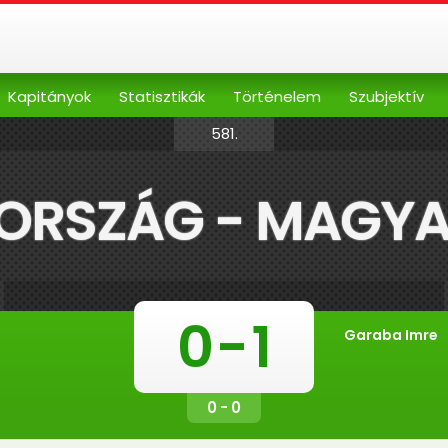
Kapitányok
Statisztikák
Történelem
Szubjektív
581.
ORSZÁG - MAGY
0
-
1
Garaba Imre
0 - 0