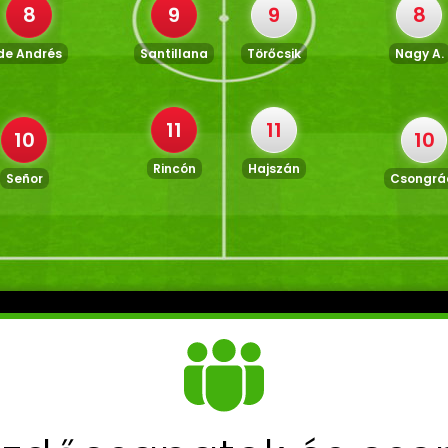
8
9
9
8
de Andrés
Santillana
Törőcsik
Nagy A.
11
11
10
10
Rincón
Hajszán
Señor
Csongrá