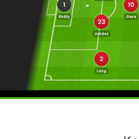
1
10
Király
Gera
23
Juhász
2
Lang