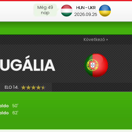
Még 49
HUN - UKR
nap
2026.09.25
Következő »
UGÁLIA
ELO 14.
aldo
50'
aldo
62'