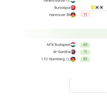
Ferencvárosi TC
Bursaspor
Hannover 96
71
MTK Budapest
46
Al-Ġarāfaẗ
71
1. FC Nürnberg
83
(2)