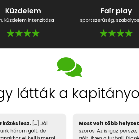
Küzdelem
Fair play
m, küzdelem intenzitása
sportszerűség, szabályos
★★★★
★★★★
gy látták a kapitány
rkőzés lesz.
[…] Jól
Most volt több helyzet
tunk három gólt, de
szoros. Az is igaz persz
anakkor el kell ismerni,
gólt. Ilyen a futball. Dic