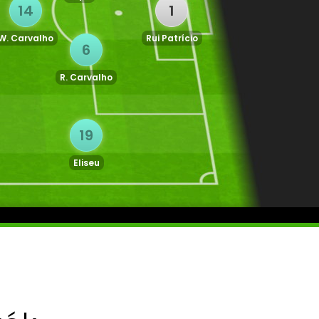
14
1
W. Carvalho
Rui Patrício
6
R. Carvalho
19
Eliseu