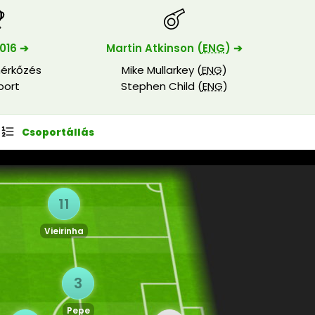
016 ➔
Martin Atkinson (
ENG
) ➔
érkőzés
Mike Mullarkey (
ENG
)
port
Stephen Child (
ENG
)
Csoportállás
11
Vieirinha
3
Pepe