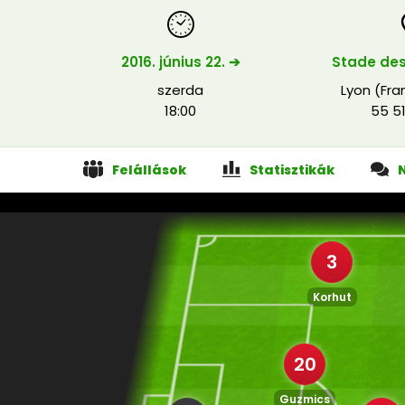
2016. június 22. ➔
Stade des
szerda
Lyon (Fra
18:00
55 5
Felállások
Statisztikák
3
Korhut
20
Guzmics