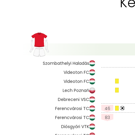
Ke
Szombathelyi Haladás
Videoton FC
Videoton FC
Lech Poznań
Debreceni VSC
Ferencvárosi TC
46
Ferencvárosi TC
83
Diósgyőri VTK