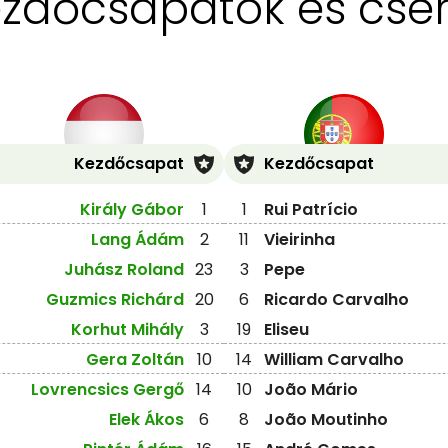
zdőcsapatok és cse
Kezdőcsapat
Kezdőcsapat
Király Gábor
1
1
Rui Patrício
Lang Ádám
2
11
Vieirinha
Juhász Roland
23
3
Pepe
Guzmics Richárd
20
6
Ricardo Carvalho
Korhut Mihály
3
19
Eliseu
Gera Zoltán
10
14
William Carvalho
Lovrencsics Gergő
14
10
João Mário
Elek Ákos
6
8
João Moutinho