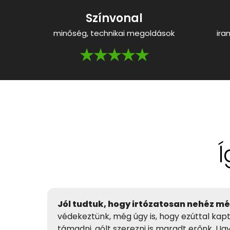
Színvonal
minőség, technikai megoldások
ira
★★★★★
Í
Jól tudtuk, hogy irtózatosan nehéz mé
védekeztünk, még úgy is, hogy ezúttal kap
támadni, gólt szerezni is maradt erőnk. Ugy