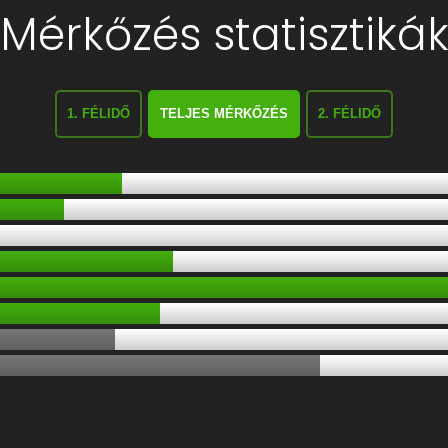
Mérkőzés statisztiká
1. FÉLIDŐ
TELJES MÉRKŐZÉS
2. FÉLIDŐ