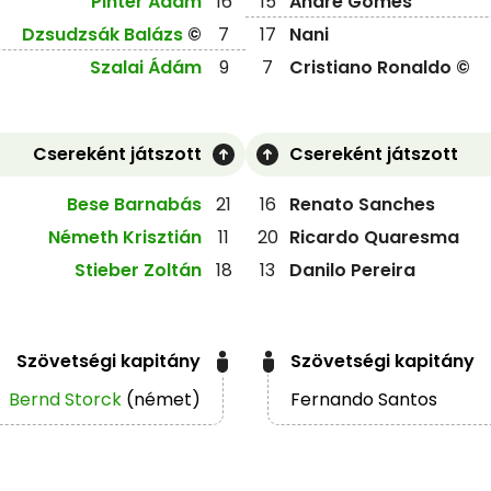
Pintér Ádám
16
15
André Gomes
Dzsudzsák Balázs
©
7
17
Nani
Szalai Ádám
9
7
Cristiano Ronaldo ©
Csereként játszott
Csereként játszott
Bese Barnabás
21
16
Renato Sanches
Németh Krisztián
11
20
Ricardo Quaresma
Stieber Zoltán
18
13
Danilo Pereira
Szövetségi kapitány
Szövetségi kapitány
Bernd Storck
(német)
Fernando Santos