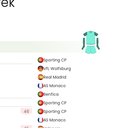
rék
Sporting CP
VfL Wolfsburg
Real Madrid
AS Monaco
Benfica
Sporting CP
46
Sporting CP
AS Monaco