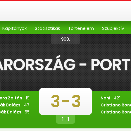
Kapitányok
Statisztikák
Történelem
Szubjektív
908.
RORSZÁG - PORT
3
-
3
era Zoltán
19'
Nani
42'
ák Balázs
47'
Cristiano Ron
ák Balázs
55'
Cristiano Ron
1 - 1