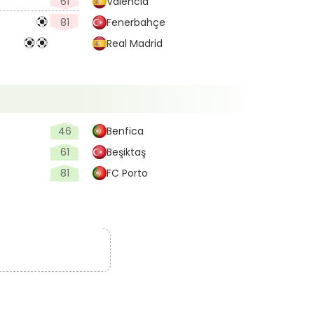
61
Valencia
81
Fenerbahçe
Real Madrid
46
Benfica
61
Beşiktaş
81
FC Porto