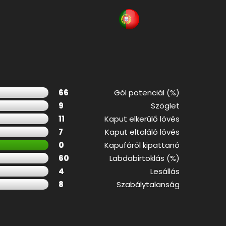
k
66
Gól potenciál (%)
9
Szöglet
11
Kaput elkerülő lövés
7
Kaput eltaláló lövés
0
Kapufáról kipattanó
60
Labdabirtoklás (%)
4
Lesállás
8
Szabálytalanság