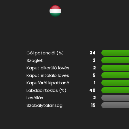
Gól potenciál (%)
34
Szöglet
3
Kaput elkerülő lövés
2
Kaput eltaláló lövés
5
Kapufáról kipattanó
1
Labdabirtoklás (%)
40
Lesállás
2
Szabálytalanság
15