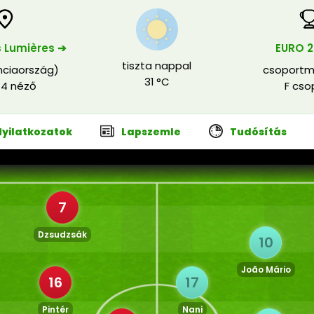
 Lumières ➔
EURO 2
tiszta nappal
nciaország)
csoportm
31 °C
14 néző
F cso
Nyilatkozatok
Lapszemle
Tudósítás
7
Dzsudzsák
10
João Mário
16
17
Pintér
Nani