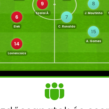
9
8
Szalai Á.
J. Moutinho
6
7
Elek
C. Ronaldo
15
A. Gomes
14
Lovrencsics