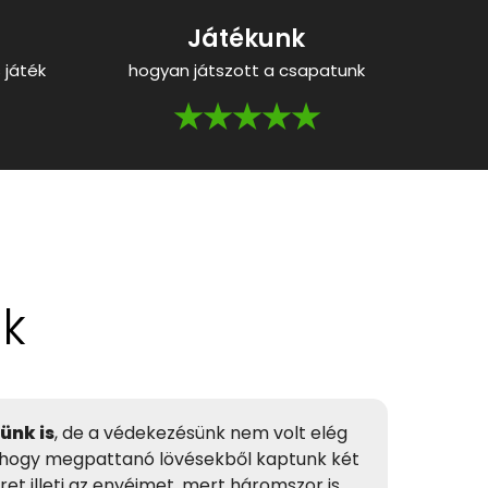
Játékunk
 játék
hogyan játszott a csapatunk
★★★★★
ok
ünk is
, de a védekezésünk nem volt elég
e, hogy megpattanó lövésekből kaptunk két
séret illeti az enyéimet, mert háromszor is