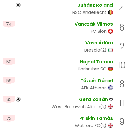
Juhász Roland
4
RSC Anderlecht
Vanczák Vilmos
74
6
FC Sion
Vass Ádám
2
Brescia
(2)
Hajnal Tamás
59
10
Karlsruher SC
Tőzsér Dániel
59
8
AÉK Athínas
Gera Zoltán
©
92
11
West Bromwich Albion
(2)
Priskin Tamás
73
9
Watford FC
(2)