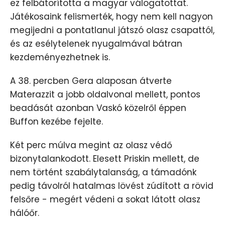
ez felbátorította a magyar válogatottat.
Játékosaink felismerték, hogy nem kell nagyon
megijedni a pontatlanul játszó olasz csapattól,
és az esélytelenek nyugalmával bátran
kezdeményezhetnek is.
A 38. percben Gera alaposan átverte
Materazzit a jobb oldalvonal mellett, pontos
beadását azonban Vaskó közelről éppen
Buffon kezébe fejelte.
Két perc múlva megint az olasz védő
bizonytalankodott. Elesett Priskin mellett, de
nem történt szabálytalanság, a támadónk
pedig távolról hatalmas lövést zúdított a rövid
felsőre - megért védeni a sokat látott olasz
hálóőr.