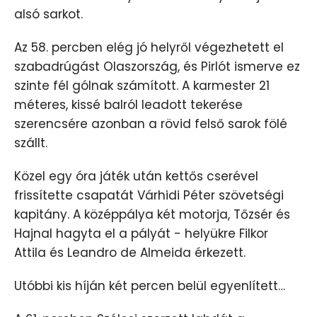
alsó sarkot.
Az 58. percben elég jó helyről végezhetett el
szabadrúgást Olaszország, és Pirlót ismerve ez
szinte fél gólnak számított. A karmester 21
méteres, kissé balról leadott tekerése
szerencsére azonban a rövid felső sarok fölé
szállt.
Közel egy óra játék után kettős cserével
frissítette csapatát Várhidi Péter szövetségi
kapitány. A középpálya két motorja, Tőzsér és
Hajnal hagyta el a pályát - helyükre Filkor
Attila és Leandro de Almeida érkezett.
Utóbbi kis híján két percen belül egyenlített…