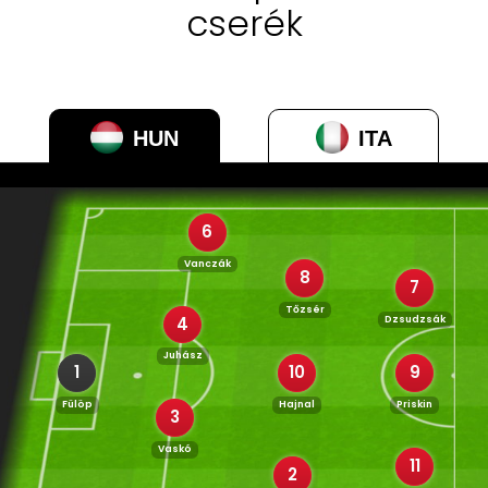
cserék
HUN
ITA
6
Vanczák
8
7
Tőzsér
Dzsudzsák
4
Juhász
1
10
9
Fülöp
Hajnal
Priskin
3
Vaskó
11
2