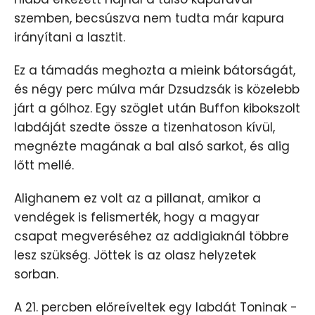
szemben, becsúszva nem tudta már kapura
irányítani a lasztit.
Ez a támadás meghozta a mieink bátorságát,
és négy perc múlva már Dzsudzsák is közelebb
járt a gólhoz. Egy szöglet után Buffon kibokszolt
labdáját szedte össze a tizenhatoson kívül,
megnézte magának a bal alsó sarkot, és alig
lőtt mellé.
Alighanem ez volt az a pillanat, amikor a
vendégek is felismerték, hogy a magyar
csapat megveréséhez az addigiaknál többre
lesz szükség. Jöttek is az olasz helyzetek
sorban.
A 21. percben előreíveltek egy labdát Toninak -