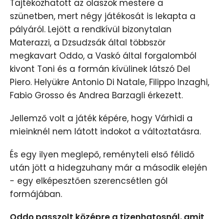
Tajtékozhatott az olaszok mestere a
szünetben, mert négy játékosát is lekapta a
pályáról. Lejött a rendkívül bizonytalan
Materazzi, a Dzsudzsák által többször
megkavart Oddo, a Vaskó által forgalomból
kivont Toni és a formán kívülinek látszó Del
Piero. Helyükre Antonio Di Natale, Filippo Inzaghi,
Fabio Grosso és Andrea Barzagli érkezett.
Jellemző volt a játék képére, hogy Várhidi a
mieinknél nem látott indokot a változtatásra.
És egy ilyen meglepő, reményteli első félidő
után jött a hidegzuhany már a második elején
- egy elképesztően szerencsétlen gól
formájában.
Oddo passzolt középre a tizenhatosnál, amit