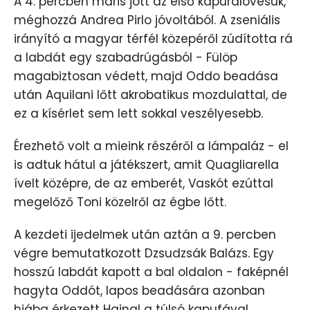
A 4. percben máris jött az első kapuralövésük,
méghozzá Andrea Pirlo jóvoltából. A zseniális
irányító a magyar térfél közepéről zúdította rá
a labdát egy szabadrúgásból - Fülöp
magabiztosan védett, majd Oddo beadása
után Aquilani lőtt akrobatikus mozdulattal, de
ez a kísérlet sem lett sokkal veszélyesebb.
Érezhető volt a mieink részéről a lámpaláz - el
is adtuk hátul a játékszert, amit Quagliarella
ívelt középre, de az emberét, Vaskót ezúttal
megelőző Toni közelről az égbe lőtt.
A kezdeti ijedelmek után aztán a 9. percben
végre bemutatkozott Dzsudzsák Balázs. Egy
hosszú labdát kapott a bal oldalon - faképnél
hagyta Oddót, lapos beadására azonban
hiába érkezett Hajnal a túlsó kapufával