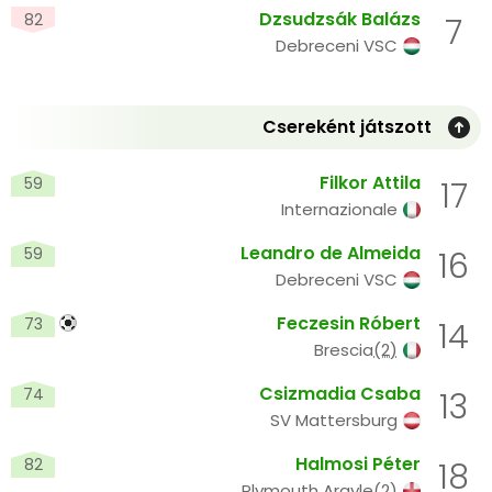
Dzsudzsák Balázs
82
7
Debreceni VSC
Csereként játszott
Filkor Attila
59
17
Internazionale
Leandro de Almeida
59
16
Debreceni VSC
Feczesin Róbert
73
14
Brescia
(2)
Csizmadia Csaba
74
13
SV Mattersburg
Halmosi Péter
82
18
Plymouth Argyle
(2)