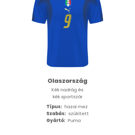
Olaszország
Kék nadrág és
kék sportszár
Típus:
hazai mez
Szabás:
szűkített
Gyártó:
Puma