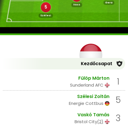
Gera
Vass
5
Szélesi
Kezdőcsapat
Fülöp Márton
1
Sunderland AFC
Szélesi Zoltán
5
Energie Cottbus
Vaskó Tamás
3
Bristol City
(2)