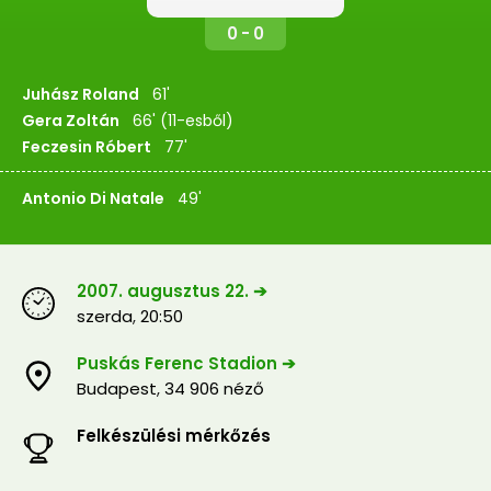
0 - 0
Juhász Roland
61'
Gera Zoltán
66' (11-esből)
Feczesin Róbert
77'
Antonio Di Natale
49'
2007. augusztus 22. ➔
szerda
,
20:50
Puskás Ferenc Stadion ➔
Budapest
,
34 906 néző
Felkészülési mérkőzés