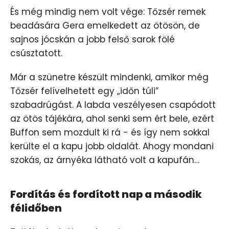
És még mindig nem volt vége: Tőzsér remek
beadására Gera emelkedett az ötösön, de
sajnos jócskán a jobb felső sarok fölé
csúsztatott.
Már a szünetre készült mindenki, amikor még
Tőzsér felívelhetett egy „időn túli”
szabadrúgást. A labda veszélyesen csapódott
az ötös tájékára, ahol senki sem ért bele, ezért
Buffon sem mozdult ki rá - és így nem sokkal
kerülte el a kapu jobb oldalát. Ahogy mondani
szokás, az árnyéka látható volt a kapufán…
Fordítás és fordított nap a második
félidőben