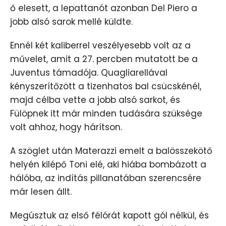
ő elesett, a lepattanót azonban Del Piero a
jobb alsó sarok mellé küldte.
Ennél két kaliberrel veszélyesebb volt az a
művelet, amit a 27. percben mutatott be a
Juventus támadója. Quagliarellával
kényszerítőzött a tizenhatos bal csücskénél,
majd célba vette a jobb alsó sarkot, és
Fülöpnek itt már minden tudására szüksége
volt ahhoz, hogy hárítson.
A szöglet után Materazzi emelt a balösszekötő
helyén kilépő Toni elé, aki hiába bombázott a
hálóba, az indítás pillanatában szerencsére
már lesen állt.
Megúsztuk az első félórát kapott gól nélkül, és