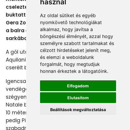
használ
cselezte magát Cannavaro mellett, aki
buktatta őt - jogos büntető! A tizenegyest
Az oldal sütiket és egyéb
Gera Zoltán nagyon higgadtan végezte el, és
nyomkövető technológiákat
alkalmaz, hogy javítsa a
a balra dőlő Buffon mellett a kapu jobb alsó
böngészési élményét, azzal hogy
sarkába helyezett. 2-1.
személyre szabott tartalmakat és
célzott hirdetéseket jelenít meg,
A gól után Donadoni kapitány máris lépett, és
és elemzi a weboldalunk
Aquilani helyére egy védőt, Angelo Palombót
forgalmát, hogy megtudjuk
cserélt be.
honnan érkeztek a látogatóink.
Igencsak csipkedni kezdték magukat a
Elfogadom
vendégek, mert ez az eredmény már
szégyenteljes volt a számukra. A 69. percben Di
Elutasítom
Natale balról érkező beadását Inzaghi fejelte
Beállítások megváltoztatása
10 méterről a jobb felső sarok mellé, a 70.-ben
pedig Pirlo legurítása után Grosso zúdította
szabadrúgásból a labdát ugyanarra, de