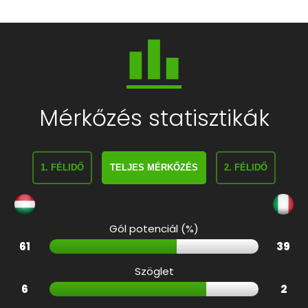
Mérkőzés statisztikák
1. FÉLIDŐ
TELJES MÉRKŐZÉS
2. FÉLIDŐ
Gól potenciál (%)
61
39
Szöglet
6
2