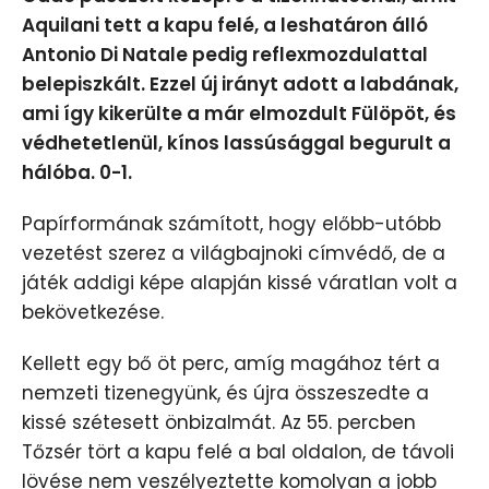
Aquilani tett a kapu felé, a leshatáron álló
Antonio Di Natale pedig reflexmozdulattal
belepiszkált. Ezzel új irányt adott a labdának,
ami így kikerülte a már elmozdult Fülöpöt, és
védhetetlenül, kínos lassúsággal begurult a
hálóba. 0-1.
Papírformának számított, hogy előbb-utóbb
vezetést szerez a világbajnoki címvédő, de a
játék addigi képe alapján kissé váratlan volt a
bekövetkezése.
Kellett egy bő öt perc, amíg magához tért a
nemzeti tizenegyünk, és újra összeszedte a
kissé szétesett önbizalmát. Az 55. percben
Tőzsér tört a kapu felé a bal oldalon, de távoli
lövése nem veszélyeztette komolyan a jobb