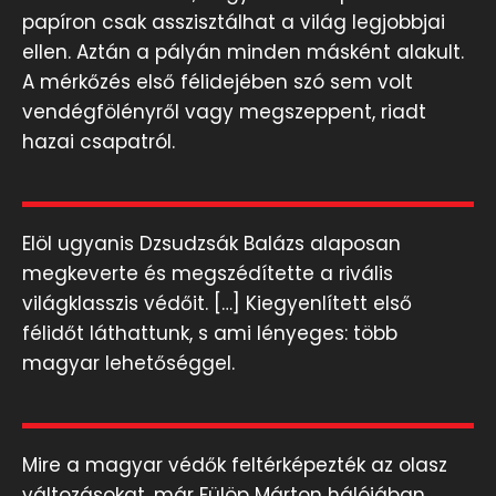
papíron csak asszisztálhat a világ legjobbjai
ellen. Aztán a pályán minden másként alakult.
A mérkőzés első félidejében szó sem volt
vendégfölényről vagy megszeppent, riadt
hazai csapatról.
Elöl ugyanis Dzsudzsák Balázs alaposan
megkeverte és megszédítette a rivális
világklasszis védőit. […] Kiegyenlített első
félidőt láthattunk, s ami lényeges: több
magyar lehetőséggel.
Mire a magyar védők feltérképezték az olasz
változásokat, már Fülöp Márton hálójában