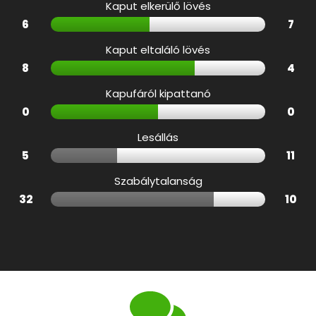
Kaput elkerülő lövés
6
7
Kaput eltaláló lövés
8
4
Kapufáról kipattanó
0
0
Lesállás
5
11
Szabálytalanság
32
10