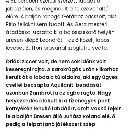
A 61. percben Szélesi szerzett labdát a
jobbszélen, és megindult a felezővonaltól
előre. A balján robogó Gerához passzolt, akit
Pirlo fellökni sem tudott, és Gera mesteri
átadással ugratta ki a balösszekötő helyén
üresen kilépő Leandrót - az ő közeli, lapos
lövését Buffon bravúrral szögletre védte.
Óriási ziccer volt, de nem sok időnk volt
keseregni rajta. A sarokrúgás után Filkorhoz
került át a labda a túloldalra, aki egy ügyes
csellel becsapta Aquilanit, beadását
azonban Zambrotta az égbe rúgta. Nagy
helyezkedés alakult ki a tizenegyes pont
környékén lehulló labdáért, amit Vaskó fejelt
le a balján üresen álló Juhász Roland elé, ő
pedig a felpattanó játékszert szép