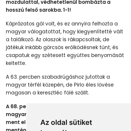
mozdulattal, védhetetlenül bombázta a
hosszú felső sarokba. 1-1!
Káprázatos gól volt, és ez annyira felhozta a
magyar válogatottat, hogy kiegyenlítetté vált
a találkozó. Az olaszok is rákapcsoltak, de
játékuk inkább görcsös erőlködésnek tűnt, és
csapatuk egy szétesett együttes benyomását
keltette.
A 63. percben szabadrúgáshoz jutottak a
magyar térfél közepén, de Pirlo éles lövése
magasan a keresztléc fölé szállt.
A 68. percben megszerezte a vezetést a
magyar válogatott: Szélesi labdájával Priskin
Az oldal sütiket
ment el a jobbszélen, majd az alapvonal
mentén bátran a tizenhatoson belülre