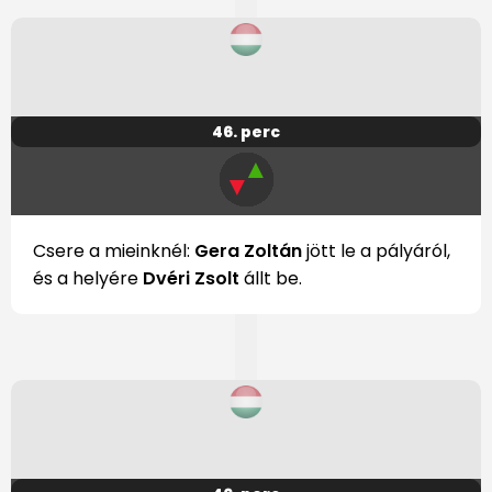
46. perc
▲
▼
Csere a mieinknél:
Gera Zoltán
jött le a pályáról,
és a helyére
Dvéri Zsolt
állt be.