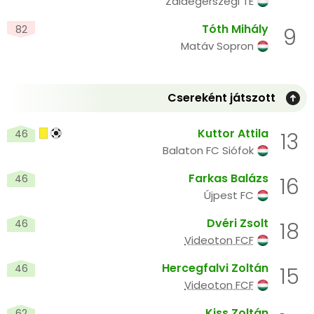
Zalaegerszegi TE
Tóth Mihály
82
9
Matáv Sopron
Csereként játszott
Kuttor Attila
46
13
Balaton FC Siófok
Farkas Balázs
46
16
Újpest FC
Dvéri Zsolt
46
18
Videoton FCF
Hercegfalvi Zoltán
46
15
Videoton FCF
Kiss Zoltán
62