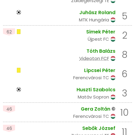
Zalaegerszegi TE
Juhász Roland
5
MTK Hungária
Simek Péter
62
2
Újpest FC
Tóth Balázs
8
Videoton FCF
Lipcsei Péter
6
Ferencvárosi TC
Huszti Szabolcs
3
Matáv Sopron
Gera Zoltán
©
46
10
Ferencvárosi TC
Sebők József
46
11