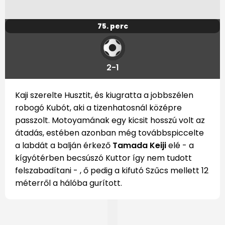
75. perc
2-1
Kaji szerelte Husztit, és kiugratta a jobbszélen
robogó Kubót, aki a tizenhatosnál középre
passzolt. Motoyamának egy kicsit hosszú volt az
átadás, estében azonban még továbbspiccelte
a labdát a balján érkező
Tamada Keiji
elé - a
kígyótérben becsúszó Kuttor így nem tudott
felszabadítani - , ő pedig a kifutó Szűcs mellett 12
méterről a hálóba gurított.