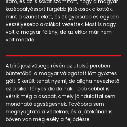
iram, és az is sokat számított, hogy a magyar
középpályássort fürgébb játékosok alkották,
mint a szünet előtt, és ők gyorsabb és egyben
veszélyesebb akciókat vezettek. Most is nagy
volt a magyar fölény, de az ekkor már nem
volt meddő.
A bíró jószívűsége révén az utolsó percben
büntetőből a magyar válogatott lőtt győztes
gólt. Sikerült tehát nyerni, de aligha nevezhető
ez a siker fényes diadalnak. Több sebből is
vérzik még a csapat, amely jóindulattal sem
mondható egységesnek. Továbbra sem
megnyugtató a védelme, és a játékában is
bőven van még esély a fejlődésre.