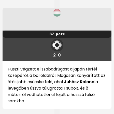
67. perc
2-0
Huszti végzett el szabadrúgást a japán térfél
közepéről, a bal oldalról. Magasan kanyarított az
ötös jobb csücske felé, ahol
Juhász Roland
a
levegőben úszva túlugrotta Tsuboit, és 8
méterről védhetetlenül fejelt a hosszú felső
sarokba.