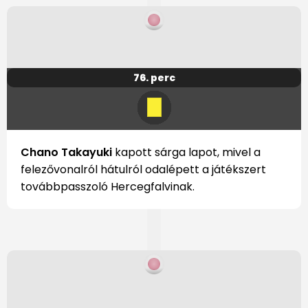
76. perc
Chano Takayuki
kapott sárga lapot, mivel a
felezővonalról hátulról odalépett a játékszert
továbbpasszoló Hercegfalvinak.