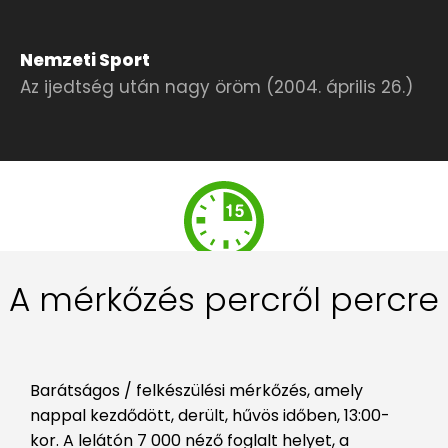
Nemzeti Sport
Az ijedtség után nagy öröm (2004. április 26.)
A mérkőzés percről percre
Barátságos / felkészülési mérkőzés, amely
nappal kezdődött, derült, hűvös időben, 13:00-
kor. A lelátón 7 000 néző foglalt helyet, a