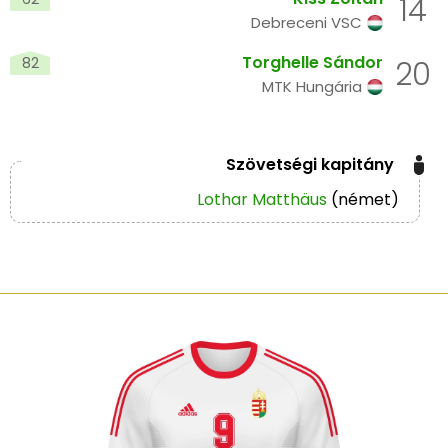
14
Debreceni VSC
Torghelle Sándor
82
20
MTK Hungária
Szövetségi kapitány
Lothar Matthäus
(német)