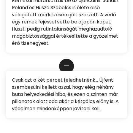
Remekül mutatkoztak be az újoncaink: Juhász
Roland és Huszti Szabolcs is élete első
válogatott mérkőzésén gólt szerzett. A védő
egy remek fejessel vette be a japán kaput,
Huszti pedig rutintalanságát meghazudtoló
magabiztossággal értékesítette a győzelmet
érő tizenegyest.
–
Csak azt a két percet feledhetnénk… Újfent
szembesülni kellett azzal, hogy elég néhány
buta helyezkedési hiba, és ezen a szinten már
pillanatok alatt oda akár a kétgólos előny is. A
védelmen mindenképpen javítani kell.