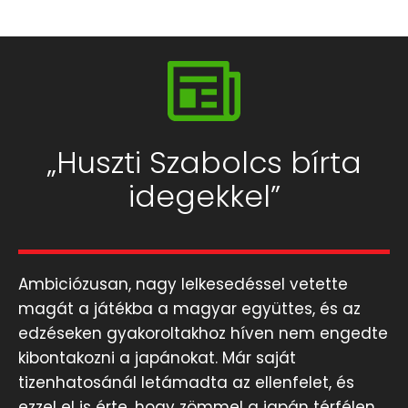
„Huszti Szabolcs bírta
idegekkel”
Ambiciózusan, nagy lelkesedéssel vetette
magát a játékba a magyar együttes, és az
edzéseken gyakoroltakhoz híven nem engedte
kibontakozni a japánokat. Már saját
tizenhatosánál letámadta az ellenfelet, és
ezzel el is érte, hogy zömmel a japán térfélen