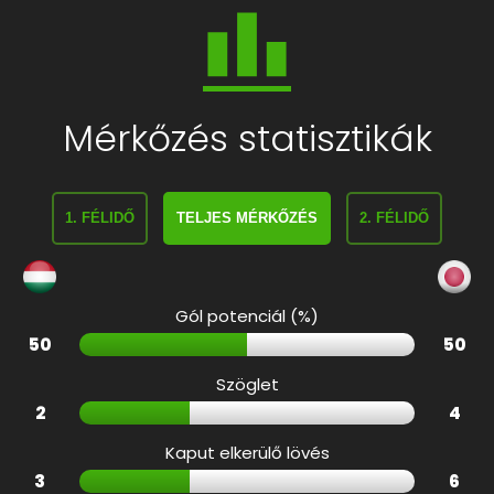
Mérkőzés statisztikák
1. FÉLIDŐ
TELJES MÉRKŐZÉS
2. FÉLIDŐ
Gól potenciál (%)
50
50
Szöglet
2
4
Kaput elkerülő lövés
3
6