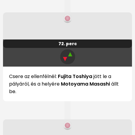
72. perc
▲
▼
Csere az ellenfélnél:
Fujita Toshiya
jött le a
pályáról, és a helyére
Motoyama Masashi
állt
be.