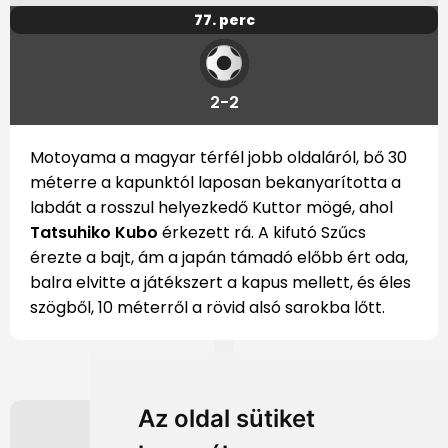
77. perc
2-2
Motoyama a magyar térfél jobb oldaláról, bő 30
méterre a kapunktól laposan bekanyarította a
labdát a rosszul helyezkedő Kuttor mögé, ahol
Tatsuhiko Kubo
érkezett rá. A kifutó Szűcs
érezte a bajt, ám a japán támadó előbb ért oda,
balra elvitte a játékszert a kapus mellett, és éles
szögből, 10 méterről a rövid alsó sarokba lőtt.
Az oldal sütiket