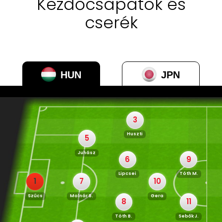
Kezdőcsapatok és
cserék
HUN
JPN
3
Huszti
5
Juhász
6
9
Lipcsei
Tóth M.
1
7
10
Szűcs
Molnár B.
Gera
8
11
Tóth B.
Sebők J.