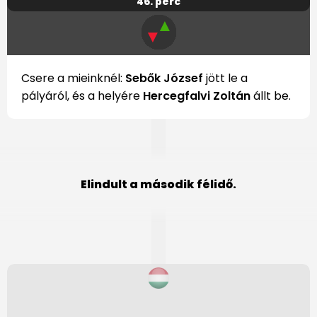
46. perc
▲
▼
Csere a mieinknél:
Sebők József
jött le a
pályáról, és a helyére
Hercegfalvi Zoltán
állt be.
Elindult a második félidő.