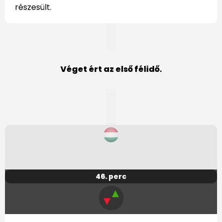
részesült.
Véget ért az első félidő.
46. perc
▲
▼