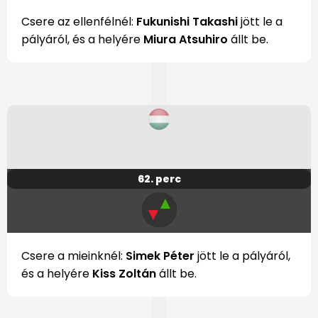
Csere az ellenfélnél:
Fukunishi Takashi
jött le a
pályáról, és a helyére
Miura Atsuhiro
állt be.
62. perc
▲
▼
Csere a mieinknél:
Simek Péter
jött le a pályáról,
és a helyére
Kiss Zoltán
állt be.