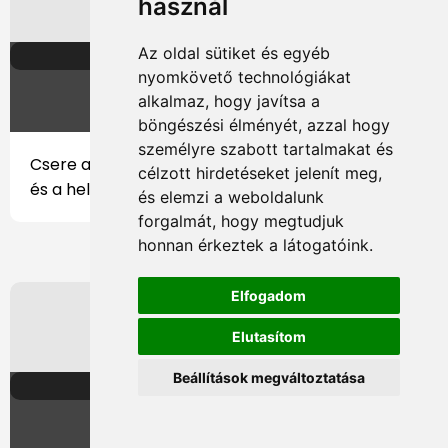
használ
Az oldal sütiket és egyéb
82. perc
nyomkövető technológiákat
▲
▼
alkalmaz, hogy javítsa a
böngészési élményét, azzal hogy
személyre szabott tartalmakat és
Csere a mieinknél:
Tóth Mihály
jött le a pályáról,
célzott hirdetéseket jelenít meg,
és a helyére
Torghelle Sándor
állt be.
és elemzi a weboldalunk
forgalmát, hogy megtudjuk
honnan érkeztek a látogatóink.
Elfogadom
Elutasítom
Beállítások megváltoztatása
86. perc