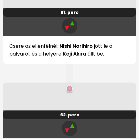
61. perc
▲
▼
Csere az ellenfélnél:
Nishi Norihiro
jött le a
pályáról, és a helyére
Kaji Akira
állt be.
62. perc
▲
▼