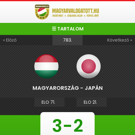
☰ TARTALOM
783.
« Előző
Következő »
MAGYARORSZÁG - JAPÁN
ELO 71.
ELO 21.
3
-
2