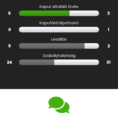
Kaput eltaláló lövés
5
3
Kapufáról kipattanó
0
1
Lesállás
9
2
Szabálytalanság
24
31