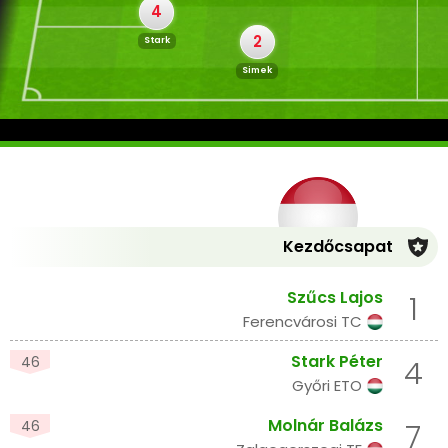
4
2
Stark
Simek
Kezdőcsapat
Szűcs Lajos
1
Ferencvárosi TC
Stark Péter
46
4
Győri ETO
Molnár Balázs
46
7