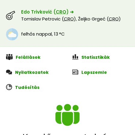
Edo Trivković (
CRO
) ➔
Tomislav Petrovic (
CRO
)
,
Željko Grgeć (
CRO
)
felhős nappal
,
13 °C
Felállások
Statisztikák
Nyilatkozatok
Lapszemle
Tudósítás