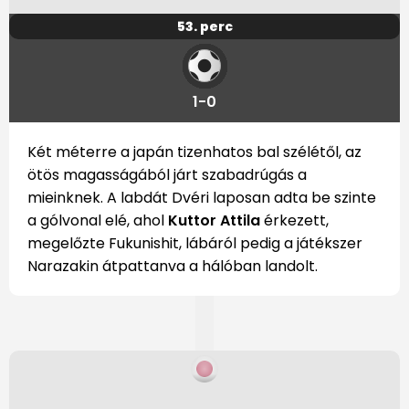
53. perc
1-0
Két méterre a japán tizenhatos bal szélétől, az
ötös magasságából járt szabadrúgás a
mieinknek. A labdát Dvéri laposan adta be szinte
a gólvonal elé, ahol
Kuttor Attila
érkezett,
megelőzte Fukunishit, lábáról pedig a játékszer
Narazakin átpattanva a hálóban landolt.