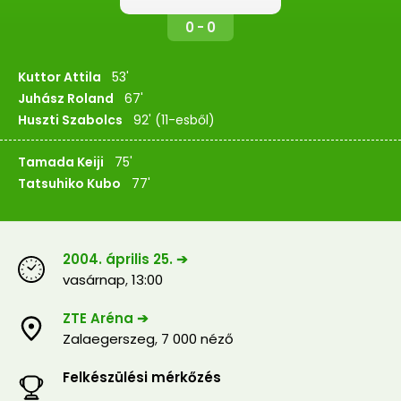
0 - 0
Kuttor Attila
53'
Juhász Roland
67'
Huszti Szabolcs
92' (11-esből)
Tamada Keiji
75'
Tatsuhiko Kubo
77'
2004. április 25. ➔
vasárnap
,
13:00
ZTE Aréna ➔
Zalaegerszeg
,
7 000 néző
Felkészülési mérkőzés