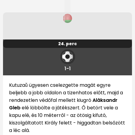
24. perc
1-1
Kutuzaǔ ügyesen cselezgette magát egyre
beljebb a jobb oldalon a tizenhatos előtt, majd a
rendezetlen védőfal mellett kiugró
Alâksandr
Gleb
elé löbbölte a játékszert. Ő betört vele a
kapu elé, és 10 méterről - az ötösig kifutó,
kiszolgáltatott Király felett - higgadtan belsőzött
a léc alá.