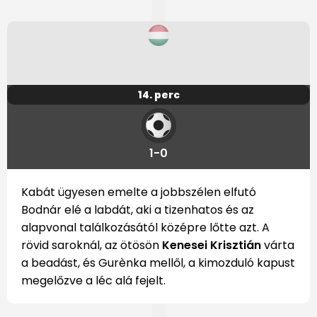
14. perc
1-0
Kabát ügyesen emelte a jobbszélen elfutó
Bodnár elé a labdát, aki a tizenhatos és az
alapvonal találkozásától középre lőtte azt. A
rövid saroknál, az ötösön
Kenesei Krisztián
várta
a beadást, és Gurènka mellől, a kimozduló kapust
megelőzve a léc alá fejelt.