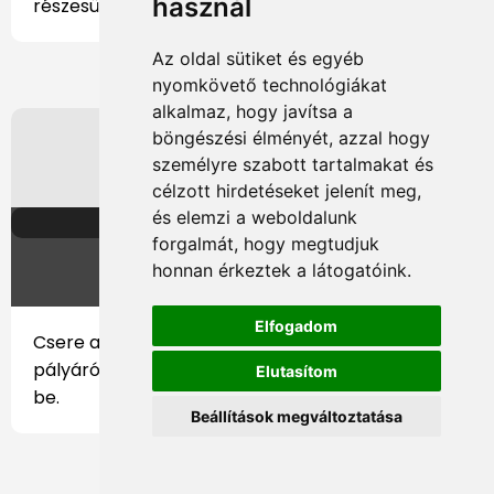
használ
részesült.
Az oldal sütiket és egyéb
nyomkövető technológiákat
alkalmaz, hogy javítsa a
böngészési élményét, azzal hogy
személyre szabott tartalmakat és
célzott hirdetéseket jelenít meg,
és elemzi a weboldalunk
70. perc
forgalmát, hogy megtudjuk
▲
▼
honnan érkeztek a látogatóink.
Elfogadom
Csere az ellenfélnél:
Alâksandr Kul'čy
jött le a
pályáról, és a helyére
Alâksandr Hrapkoŭski
állt
Elutasítom
be.
Beállítások megváltoztatása