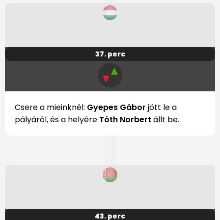
37. perc
▲
▼
Csere a mieinknél:
Gyepes Gábor
jött le a
pályáról, és a helyére
Tóth Norbert
állt be.
43. perc