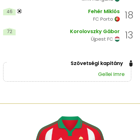
Fehér Miklós
46
18
FC Porto
Korolovszky Gábor
72
13
Újpest FC
Szövetségi kapitány
Gellei Imre