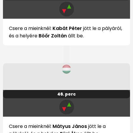
▲
▼
Csere a mieinknél:
Kabát Péter
jött le a pályáról,
és a helyére
Böőr Zoltán
állt be.
46. perc
▲
▼
Csere a mieinknél:
Mátyus János
jött le a