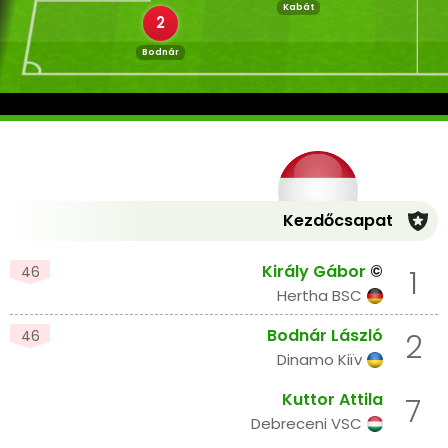
Kabát
2
Bodnár
Kezdőcsapat
Király Gábor
©
46
1
Hertha BSC
Bodnár László
46
2
Dinamo Kiïv
Kuttor Attila
7
Debreceni VSC