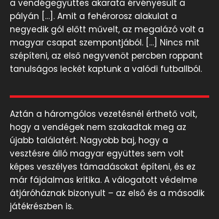
a vendégegyüttes akarata érvényesült a
pályán […]. Amit a fehérorosz alakulat a
negyedik gól előtt művelt, az megalázó volt a
magyar csapat szempontjából. […] Nincs mit
szépíteni, az első negyvenöt percben roppant
tanulságos leckét kaptunk a valódi futballból.
Aztán a háromgólos vezetésnél érthető volt,
hogy a vendégek nem szakadtak meg az
újabb találatért. Nagyobb baj, hogy a
vesztésre álló magyar együttes sem volt
képes veszélyes támadásokat építeni, és ez
már fájdalmas kritika. A válogatott védelme
átjáróháznak bizonyult – az első és a második
játékrészben is.