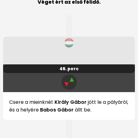
Véget ért az első félidő.
46. perc
▲
▼
Csere a mieinknél:
Király Gábor
jött le a pályáról,
és a helyére
Babos Gábor
állt be.