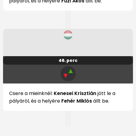
pályáról, és a helyére
Füzi Ákos
állt be.
46. perc
▲
▼
Csere a mieinknél:
Kenesei Krisztián
jött le a
pályáról, és a helyére
Fehér Miklós
állt be.