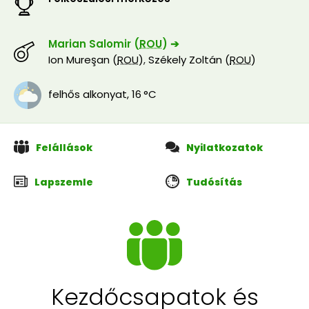
Marian Salomir (
ROU
) ➔
Ion Mureşan (
ROU
)
,
Székely Zoltán (
ROU
)
felhős alkonyat
,
16 °C
Felállások
Nyilatkozatok
Lapszemle
Tudósítás
Kezdőcsapatok és