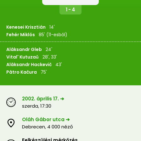
1 - 4
Kenesei Krisztián
14'
Fehér Miklós
85' (11-esből)
Alâksandr Gleb
24'
Vital' Kutuzaǔ
28', 33'
Alâksandr Hackevič
43'
Pâtro Kačura
75'
2002. április 17. ➔
szerda
,
17:30
Oláh Gábor utca ➔
Debrecen
,
4 000 néző
Felkészülési mérkőzés