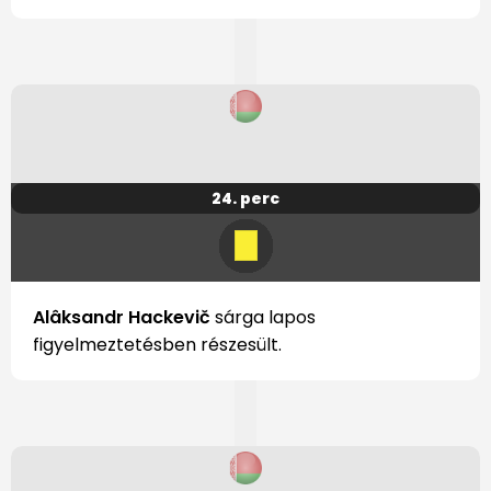
24. perc
Alâksandr Hackevič
sárga lapos
figyelmeztetésben részesült.