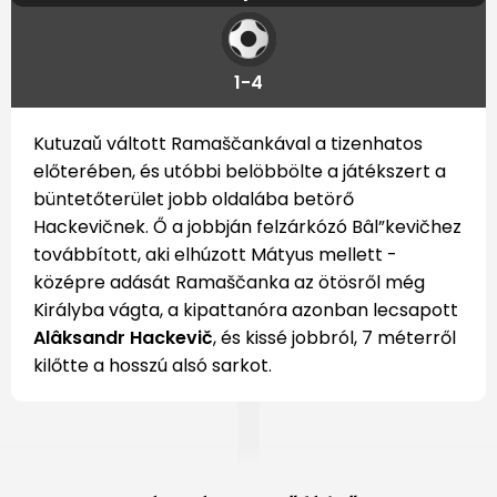
1-4
Kutuzaǔ váltott Ramaščankával a tizenhatos
előterében, és utóbbi belöbbölte a játékszert a
büntetőterület jobb oldalába betörő
Hackevičnek. Ő a jobbján felzárkózó Bâl”kevičhez
továbbított, aki elhúzott Mátyus mellett -
középre adását Ramaščanka az ötösről még
Királyba vágta, a kipattanóra azonban lecsapott
Alâksandr Hackevič
, és kissé jobbról, 7 méterről
kilőtte a hosszú alsó sarkot.