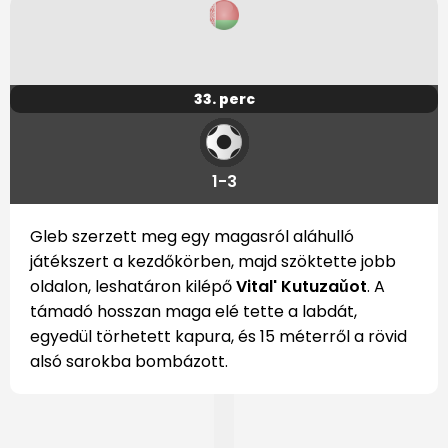
33. perc
1-3
Gleb szerzett meg egy magasról aláhulló
játékszert a kezdőkörben, majd szöktette jobb
oldalon, leshatáron kilépő
Vital' Kutuzaǔot
. A
támadó hosszan maga elé tette a labdát,
egyedül törhetett kapura, és 15 méterről a rövid
alsó sarokba bombázott.