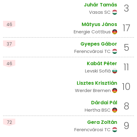
Juhár Tamás
3
Vasas SC
Mátyus János
46
17
Energie Cottbus
Gyepes Gábor
37
5
Ferencvárosi TC
Kabát Péter
46
11
Levski Sofiâ
Lisztes Krisztián
10
Werder Bremen
Dárdai Pál
8
Hertha BSC
Gera Zoltán
72
9
Ferencvárosi TC