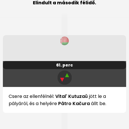
Elindult a második félidő.
61. perc
▲
▼
Csere az ellenfélnél:
Vital' Kutuzaǔ
jött le a
pályáról, és a helyére
Pâtro Kačura
állt be.