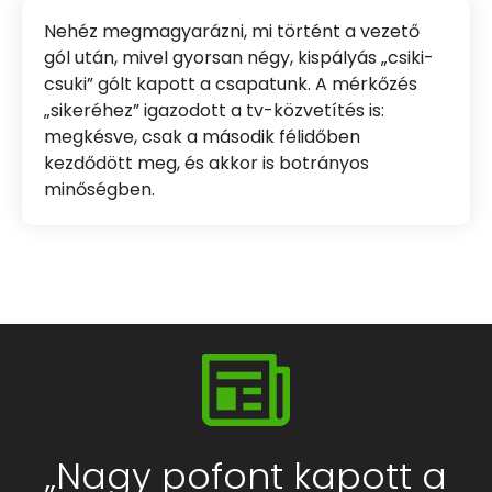
Nehéz megmagyarázni, mi történt a vezető
gól után, mivel gyorsan négy, kispályás „csiki-
csuki” gólt kapott a csapatunk. A mérkőzés
„sikeréhez” igazodott a tv-közvetítés is:
megkésve, csak a második félidőben
kezdődött meg, és akkor is botrányos
minőségben.
„Nagy pofont kapott a