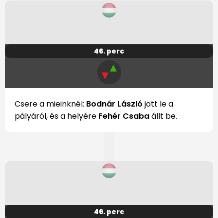
46. perc
▲
▼
Csere a mieinknél:
Bodnár László
jött le a
pályáról, és a helyére
Fehér Csaba
állt be.
46. perc