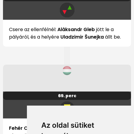
▲
▼
Csere az ellenfélnél:
Alâksandr Gleb
jött le a
pályáról, és a helyére
Uladzimir Šunejka
állt be.
69. perc
Az oldal sütiket
Fehér Csaba
sárga lapos figyelmeztetésben