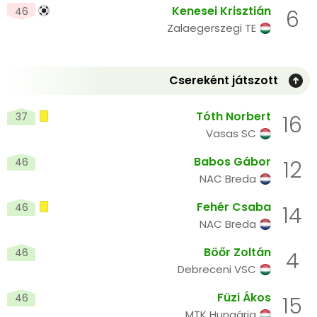
Kenesei Krisztián
46
6
Zalaegerszegi TE
Csereként játszott
Tóth Norbert
37
16
Vasas SC
Babos Gábor
46
12
NAC Breda
Fehér Csaba
46
14
NAC Breda
Böőr Zoltán
46
4
Debreceni VSC
Füzi Ákos
46
15
MTK Hungária