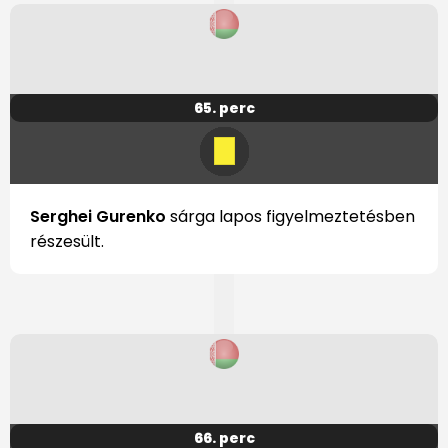
65. perc
Serghei Gurenko
sárga lapos figyelmeztetésben
részesült.
66. perc