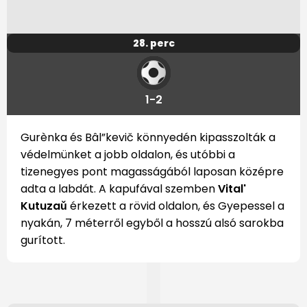
28. perc
1-2
Gurènka és Bâl”kevič könnyedén kipasszolták a
védelmünket a jobb oldalon, és utóbbi a
tizenegyes pont magasságából laposan középre
adta a labdát. A kapufával szemben
Vital'
Kutuzaǔ
érkezett a rövid oldalon, és Gyepessel a
nyakán, 7 méterről egyből a hosszú alsó sarokba
gurított.