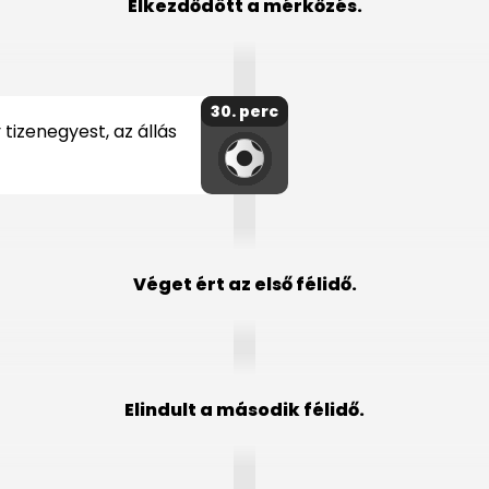
Elkezdődött a mérkőzés.
30. perc
tizenegyest, az állás
Véget ért az első félidő.
Elindult a második félidő.