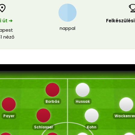
i út ➔
Felkészülés
nappal
apest
41 néző
Borbás
Hussak
Payer
Wackenre
Schlosser
Kohn