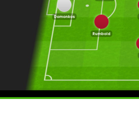
Domonkos
Rumbold