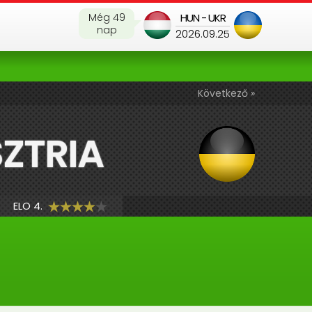
Még 49
HUN - UKR
nap
2026.09.25
Következő »
ZTRIA
ELO 4.