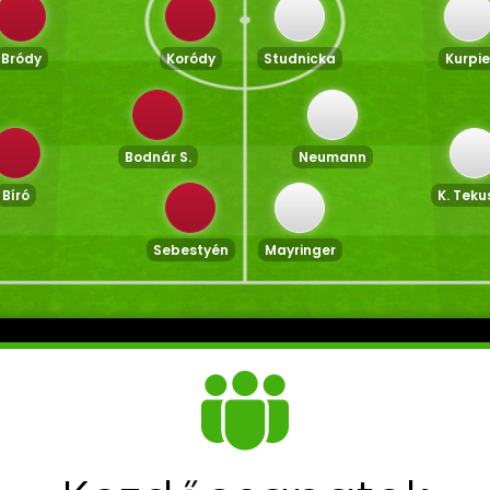
Bródy
Koródy
Studnicka
Kurpie
Bodnár S.
Neumann
Bíró
K. Teku
Sebestyén
Mayringer