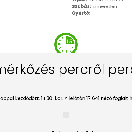
Szabás:
ismeretlen
Gyártó:
mérkőzés percről per
pal kezdődött, 14:30-kor. A lelátón 17 641 néző foglalt he