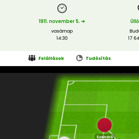
1911. november 5. ➔
Üllő
vasárnap
Bud
14:30
17 6
Felállások
Tudósítás
Szendrő