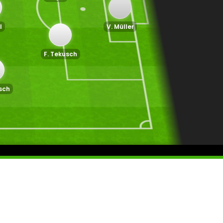
l
V. Müller
F. Tekusch
sch