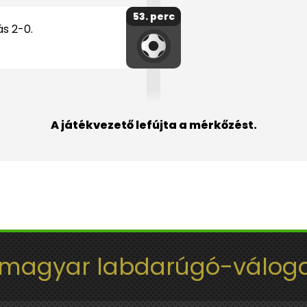
53. perc
ás 2-0.
A játékvezető lefújta a mérkőzést.
 magyar labdarúgó-váloga