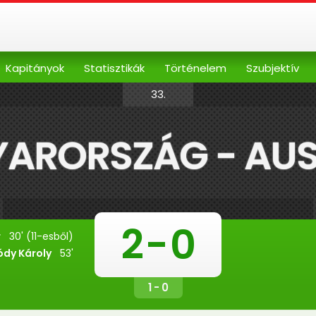
Kapitányok
Statisztikák
Történelem
Szubjektív
33.
ARORSZÁG - AUS
2
-
0
r
30' (11-esből)
ódy Károly
53'
1 - 0