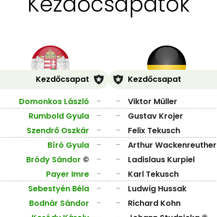
Kezdőcsapatok
Kezdőcsapat
Kezdőcsapat
Domonkos László
–
–
Viktor Müller
Rumbold Gyula
–
–
Gustav Krojer
Szendrő Oszkár
–
–
Felix Tekusch
Bíró Gyula
–
–
Arthur Wackenreuther
Bródy Sándor
©
–
–
Ladislaus Kurpiel
Payer Imre
–
–
Karl Tekusch
Sebestyén Béla
–
–
Ludwig Hussak
Bodnár Sándor
–
–
Richard Kohn