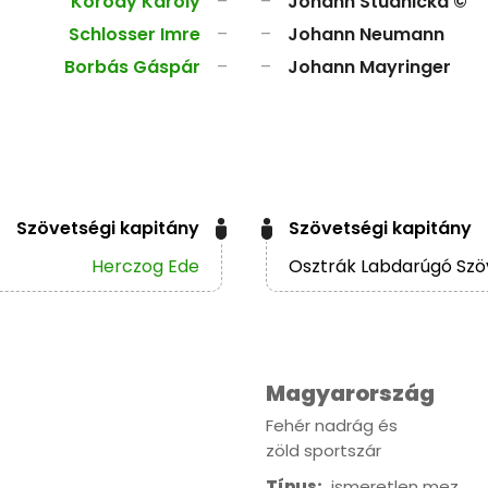
Koródy Károly
–
–
Johann Studnicka ©
Schlosser Imre
–
–
Johann Neumann
Borbás Gáspár
–
–
Johann Mayringer
Szövetségi kapitány
Szövetségi kapitány
Herczog Ede
Osztrák Labdarúgó Szö
Magyarország
Fehér nadrág és
zöld sportszár
Típus:
ismeretlen mez