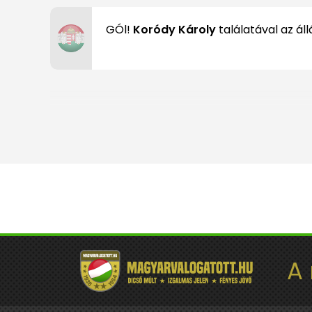
GÓl!
Koródy Károly
találatával az áll
A