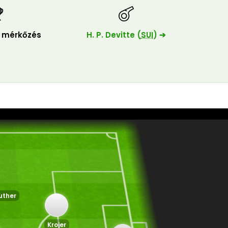
i mérkőzés
H. P. Devitte (
SUI
) ➔
uther
Krojer