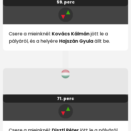
59. perc
▲
▼
Csere a mieinknél:
Kovács Kálmán
jött le a
pályáról, és a helyére
Hajszán Gyula
állt be.
71. perc
▲
▼
Csere a mieinknél:
Disztl Péter
jött le a pályáról,