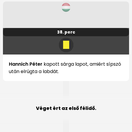
38. perc
Hannich Péter
kapott sárga lapot, amiért sípszó
után elrúgta a labdát.
Véget ért az első félidő.