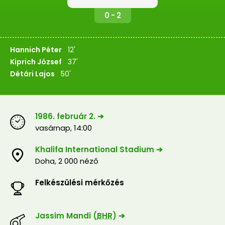
0 - 2
Hannich Péter
12'
Kiprich József
37'
Détári Lajos
50'
1986. február 2. ➔
vasárnap
,
14:00
Khalifa International Stadium ➔
Doha
,
2 000 néző
Felkészülési mérkőzés
Jassim Mandi (
BHR
) ➔