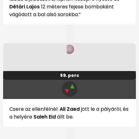
Détári Lajos
12 méteres fejese bombaként
vágódott a bal alsó sarokba.”
59. perc
▲
▼
Csere az ellenfélnél:
Ali Zaed
jött le a pályáról, és
a helyére
Saleh Eid
állt be.