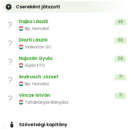
Csereként játszott
Dajka László
46
?
Bp. Honvéd
Disztl László
59
?
Videoton SC
Hajszán Gyula
59
?
Győri ETO
Andrusch József
71
?
Bp. Honvéd
Vincze István
71
?
Tatabányai Bányász
Szövetségi kapitány