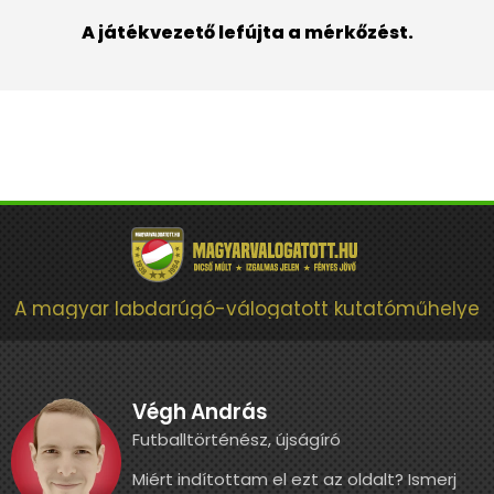
A játékvezető lefújta a mérkőzést.
A magyar labdarúgó-válogatott kutatóműhelye
Végh András
Futballtörténész, újságíró
Miért indítottam el ezt az oldalt? Ismerj