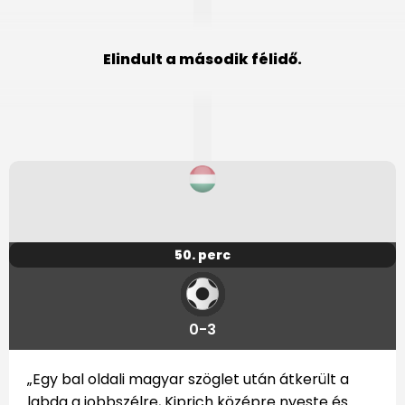
Elindult a második félidő.
50. perc
0-3
„Egy bal oldali magyar szöglet után átkerült a
labda a jobbszélre, Kiprich középre nyeste és