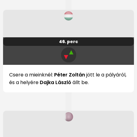
46. perc
▲
▼
Csere a mieinknél:
Péter Zoltán
jött le a pályáról,
és a helyére
Dajka László
állt be.