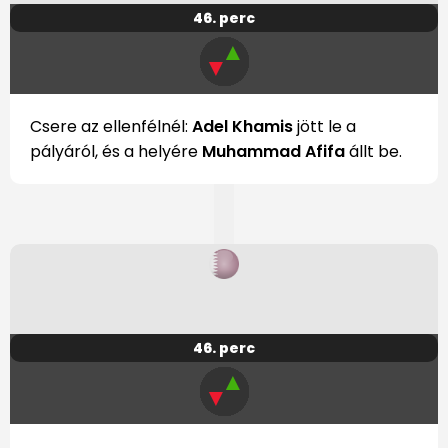
46. perc
▲
▼
Csere az ellenfélnél:
Adel Khamis
jött le a
pályáról, és a helyére
Muhammad Afifa
állt be.
46. perc
▲
▼