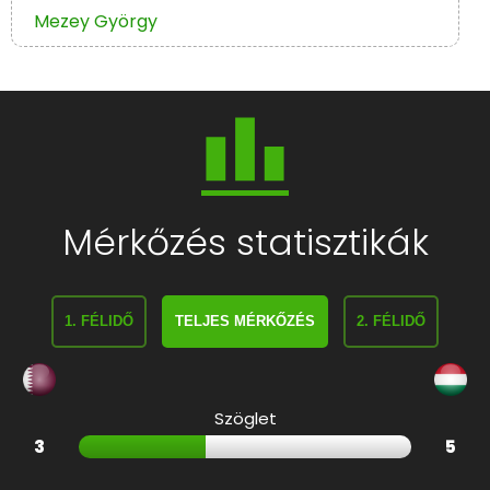
Mezey György
Mérkőzés statisztikák
1. FÉLIDŐ
TELJES MÉRKŐZÉS
2. FÉLIDŐ
Szöglet
3
5