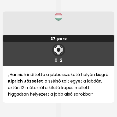
37. perc
0-2
„Hannich indította a jobbösszekötő helyén kiugró
Kiprich Józsefet
, a szélső tolt egyet a labdán,
aztán 12 méterről a kifutó kapus mellett
higgadtan helyezett a jobb alsó sarokba.”