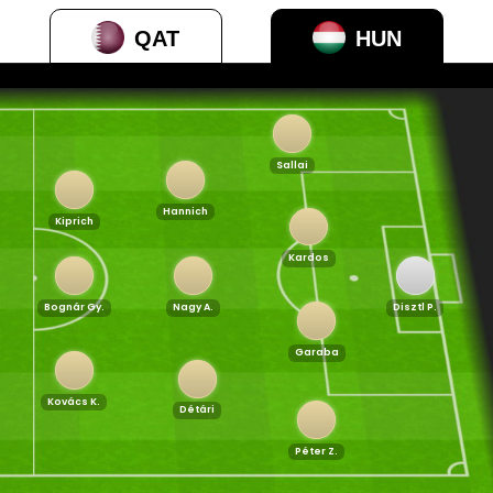
QAT
HUN
Sallai
Hannich
Kiprich
Kardos
Bognár Gy.
Nagy A.
Disztl P.
Garaba
Kovács K.
Détári
Péter Z.