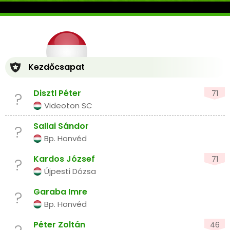
Kezdőcsapat
Disztl Péter
71
?
Videoton SC
Sallai Sándor
?
Bp. Honvéd
Kardos József
71
?
Újpesti Dózsa
Garaba Imre
?
Bp. Honvéd
Péter Zoltán
46