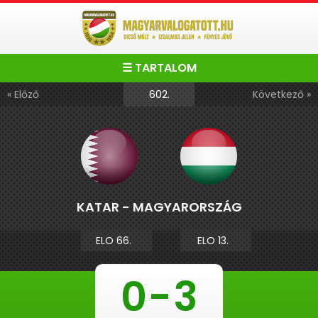
☰ TARTALOM
602.
« Előző
Következő »
KATAR - MAGYARORSZÁG
ELO 66.
ELO 13.
0
-
3