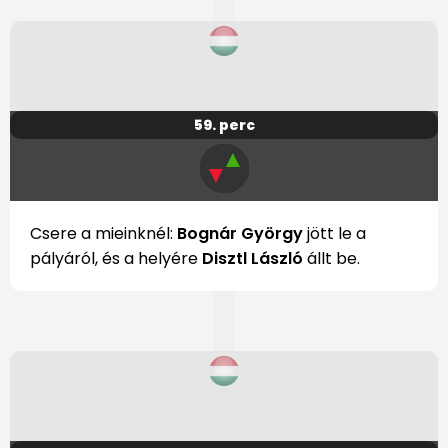
59. perc
▲
▼
Csere a mieinknél:
Bognár György
jött le a
pályáról, és a helyére
Disztl László
állt be.