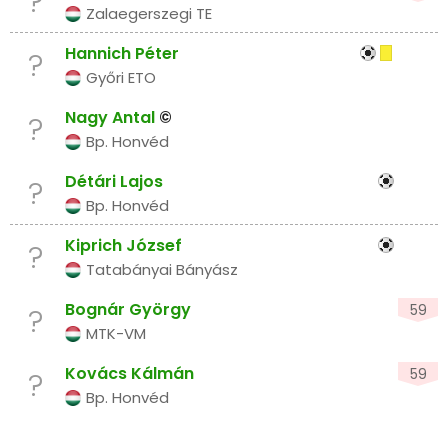
?
Zalaegerszegi TE
Hannich Péter
?
Győri ETO
Nagy Antal
©
?
Bp. Honvéd
Détári Lajos
?
Bp. Honvéd
Kiprich József
?
Tatabányai Bányász
Bognár György
59
?
MTK-VM
Kovács Kálmán
59
?
Bp. Honvéd