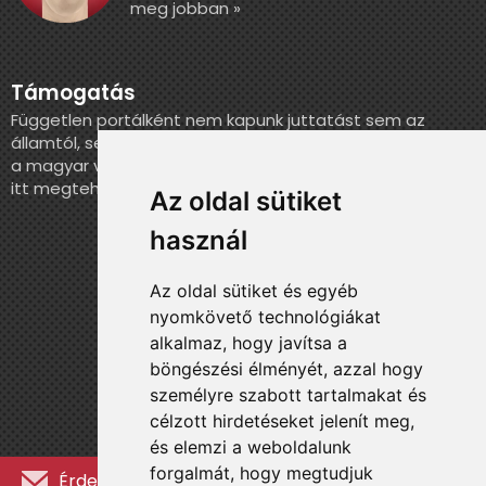
meg jobban »
Támogatás
Független portálként nem kapunk juttatást sem az
államtól, sem más szervezettől. Ha szeretnél segíteni
a magyar válogatott történelmének feldolgozásában,
itt megteheted.
Az oldal sütiket
használ
Az oldal sütiket és egyéb
nyomkövető technológiákat
alkalmaz, hogy javítsa a
böngészési élményét, azzal hogy
személyre szabott tartalmakat és
célzott hirdetéseket jelenít meg,
és elemzi a weboldalunk
forgalmát, hogy megtudjuk
Érdekességekért, kulisszatitkokért és