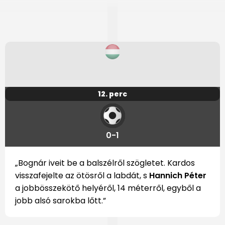
12. perc
0-1
„Bognár iveit be a balszélről szögletet. Kardos
visszafejelte az ötösről a labdát, s
Hannich Péter
a jobbösszekötő helyéről, 14 méterről, egyből a
jobb alsó sarokba lőtt.”