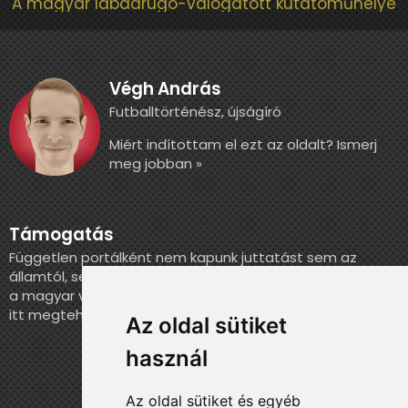
A magyar labdarúgó-válogatott kutatóműhelye
Végh András
Futballtörténész, újságíró
Miért indítottam el ezt az oldalt? Ismerj
meg jobban »
Támogatás
Független portálként nem kapunk juttatást sem az
államtól, sem más szervezettől. Ha szeretnél segíteni
a magyar válogatott történelmének feldolgozásában,
itt megteheted.
Az oldal sütiket
használ
Az oldal sütiket és egyéb