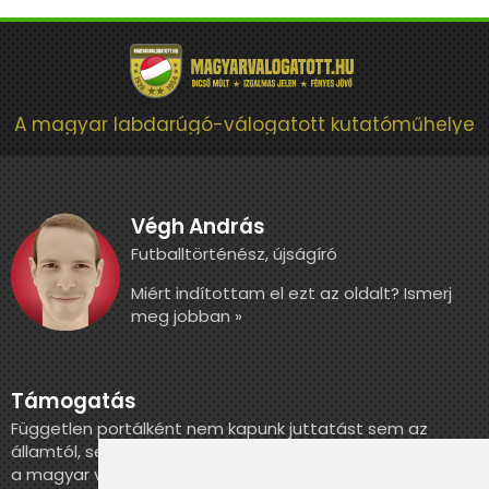
A magyar labdarúgó-válogatott kutatóműhelye
Végh András
Futballtörténész, újságíró
Miért indítottam el ezt az oldalt? Ismerj
meg jobban »
Támogatás
Független portálként nem kapunk juttatást sem az
államtól, sem más szervezettől. Ha szeretnél segíteni
a magyar válogatott történelmének feldolgozásában,