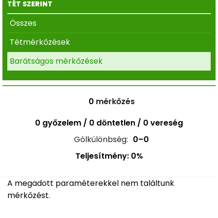
TÉT SZERINT
Összes
Tétmérkőzések
Barátságos mérkőzések
0
mérkőzés
0 győzelem / 0 döntetlen / 0 vereség
Gólkülönbség:
0–0
Teljesítmény: 0%
A megadott paraméterekkel nem találtunk
mérkőzést.