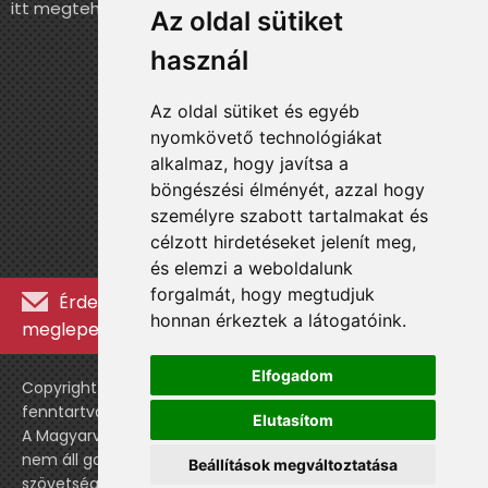
itt megteheted.
Az oldal sütiket
használ
Az oldal sütiket és egyéb
nyomkövető technológiákat
alkalmaz, hogy javítsa a
böngészési élményét, azzal hogy
személyre szabott tartalmakat és
célzott hirdetéseket jelenít meg,
és elemzi a weboldalunk
forgalmát, hogy megtudjuk
Érdekességekért, kulisszatitkokért és
honnan érkeztek a látogatóink.
meglepetésekért iratkozz fel a hírlevélre »
Elfogadom
Copyright © WebshopLady 2007-2026 Minden jog
fenntartva, kivéve a külön feltüntetett esetekben.
Elutasítom
A Magyarvalogatott.hu egy nemhivatalos történeti oldal,
nem áll gazdasági kapcsolatban a labdarúgó
Beállítások megváltoztatása
szövetséggel vagy a válogatott stábjával.