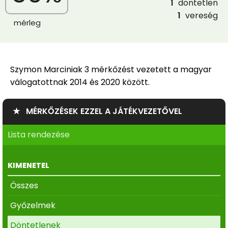
1
döntetlen
1
vereség
mérleg
Szymon Marciniak 3 mérkőzést vezetett a magyar
válogatottnak 2014 és 2020 között.
★ MÉRKŐZÉSEK EZZEL A JÁTÉKVEZETŐVEL
Lista rendezése
KIMENETEL
Összes
Győzelmek
Döntetlenek