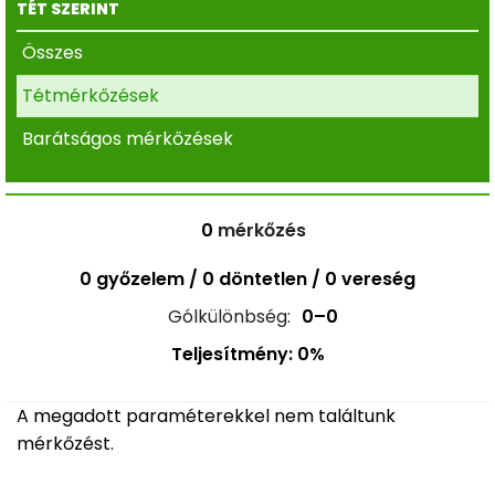
TÉT SZERINT
Összes
Tétmérkőzések
Barátságos mérkőzések
0
mérkőzés
0 győzelem / 0 döntetlen / 0 vereség
Gólkülönbség:
0–0
Teljesítmény: 0%
A megadott paraméterekkel nem találtunk
mérkőzést.