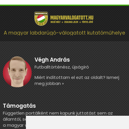
A magyar labdarúgó-válogatott kutatóműhelye
Végh András
Futballtörténész, újságíró
Miért indítottam el ezt az oldalt? Ismerj
meg jobban »
Támogatás
Független portálként nem kapunk juttatást sem az
államtól, sem más szervezettől. Ha szeretnél segíteni
a magyar válogatott történelmének feldolgozásában,