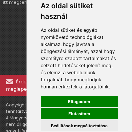
itt megteheted.
Az oldal sütiket
használ
Az oldal sütiket és egyéb
nyomkövető technológiákat
alkalmaz, hogy javítsa a
böngészési élményét, azzal hogy
személyre szabott tartalmakat és
célzott hirdetéseket jelenít meg,
és elemzi a weboldalunk
forgalmát, hogy megtudjuk
Érdekességekért, kulisszatitkokért és
honnan érkeztek a látogatóink.
meglepetésekért iratkozz fel a hírlevélre »
Elfogadom
Copyright © WebshopLady 2007-2026 Minden jog
fenntartva, kivéve a külön feltüntetett esetekben.
Elutasítom
A Magyarvalogatott.hu egy nemhivatalos történeti oldal,
nem áll gazdasági kapcsolatban a labdarúgó
Beállítások megváltoztatása
szövetséggel vagy a válogatott stábjával.