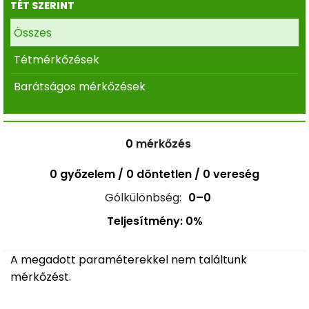
TÉT SZERINT
Összes
Tétmérkőzések
Barátságos mérkőzések
0
mérkőzés
0 győzelem / 0 döntetlen / 0 vereség
Gólkülönbség:
0–0
Teljesítmény: 0%
A megadott paraméterekkel nem találtunk
mérkőzést.