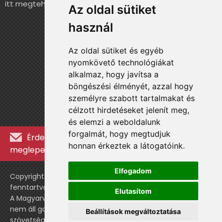
itt megteheted.
Az oldal sütiket
használ
Az oldal sütiket és egyéb
nyomkövető technológiákat
alkalmaz, hogy javítsa a
böngészési élményét, azzal hogy
személyre szabott tartalmakat és
célzott hirdetéseket jelenít meg,
és elemzi a weboldalunk
forgalmát, hogy megtudjuk
Érdekességekért, kulisszatitkokért és
honnan érkeztek a látogatóink.
meglepetésekért iratkozz fel a hírlevélre »
Elfogadom
Copyright © WebshopLady 2007-2026 Minden jog
fenntartva, kivéve a külön feltüntetett esetekben.
Elutasítom
A Magyarvalogatott.hu egy nemhivatalos történeti oldal,
nem áll gazdasági kapcsolatban a labdarúgó
Beállítások megváltoztatása
szövetséggel vagy a válogatott stábjával.