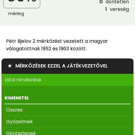
0
döntetlen
1
vereség
mérleg
Pëtr Bjelov 2 mérkőzést vezetett a magyar
válogatottnak 1952 és 1963 között.
★ MÉRKŐZÉSEK EZZEL A JÁTÉKVEZETŐVEL
Lista rendezése
KIMENETEL
Összes
Győzelmek
Döntetlenek