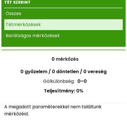
TÉT SZERINT
Összes
Tétmérkőzések
Barátságos mérkőzések
0
mérkőzés
0 győzelem / 0 döntetlen / 0 vereség
Gólkülönbség:
0–0
Teljesítmény: 0%
A megadott paraméterekkel nem találtunk
mérkőzést.