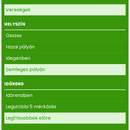
Vereségek
HELYSZÍN
Összes
Hazai pályán
Idegenben
Semleges pályán
IDŐREND
Időrendben
Legutóbbi 5 mérkőzés
Legfrissebbek előre