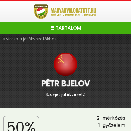
☰ TARTALOM
« Vissza a játékvezetőkhöz
PËTR BJELOV
Szovjet játékvezető
2
mérkőzés
50%
1
győzelem