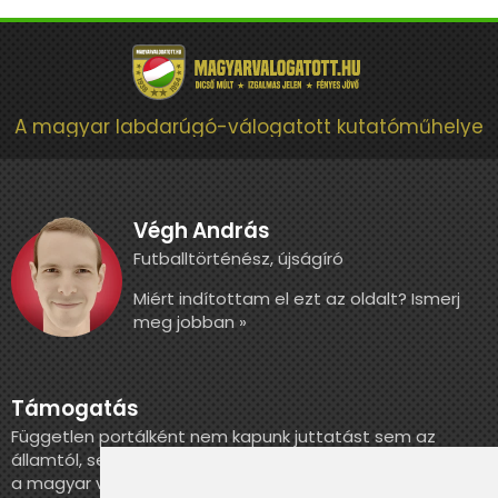
A magyar labdarúgó-válogatott kutatóműhelye
Végh András
Futballtörténész, újságíró
Miért indítottam el ezt az oldalt? Ismerj
meg jobban »
Támogatás
Független portálként nem kapunk juttatást sem az
államtól, sem más szervezettől. Ha szeretnél segíteni
a magyar válogatott történelmének feldolgozásában,