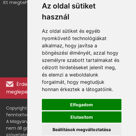
itt megteheted.
Az oldal sütiket
használ
Az oldal sütiket és egyéb
nyomkövető technológiákat
alkalmaz, hogy javítsa a
böngészési élményét, azzal hogy
személyre szabott tartalmakat és
célzott hirdetéseket jelenít meg,
és elemzi a weboldalunk
forgalmát, hogy megtudjuk
Érdekességekért, kulisszatitkokért és
honnan érkeztek a látogatóink.
meglepetésekért iratkozz fel a hírlevélre »
Elfogadom
Copyright © WebshopLady 2007-2026 Minden jog
fenntartva, kivéve a külön feltüntetett esetekben.
Elutasítom
A Magyarvalogatott.hu egy nemhivatalos történeti oldal,
nem áll gazdasági kapcsolatban a labdarúgó
Beállítások megváltoztatása
szövetséggel vagy a válogatott stábjával.