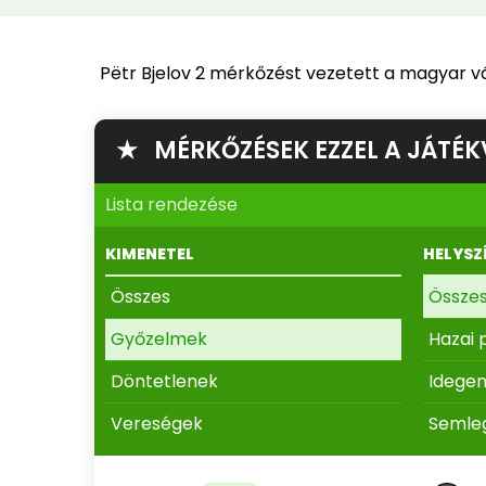
Pëtr Bjelov 2 mérkőzést vezetett a magyar vá
★ MÉRKŐZÉSEK EZZEL A JÁTÉK
Lista rendezése
KIMENETEL
HELYSZ
Összes
Össze
Győzelmek
Hazai 
Döntetlenek
Idege
Vereségek
Semle