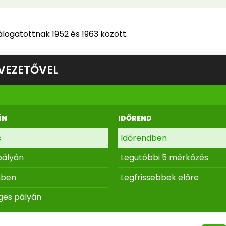
logatottnak 1952 és 1963 között.
VEZETŐVEL
ÍN
IDŐREND
s
Időrendben
pályán
Legutóbbi 5 mérkőzés
nben
Legfrissebbek előre
ges pályán