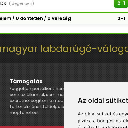
NDK
2–1
(idegenben)
elem / 0 döntetlen / 0 vereség
2–1
 magyar labdarúgó-váloga
Támogatás
Független portálként nem kapunk juttatást
sem az államtól, sem más szervezettől. Ha
Az oldal sütike
szeretnél segíteni a magyar válogatott
történelmének feldolgozásában, itt
megteheted.
Az oldal sütiket és e
javítsa a böngészési é
és célzott hirdetéseket