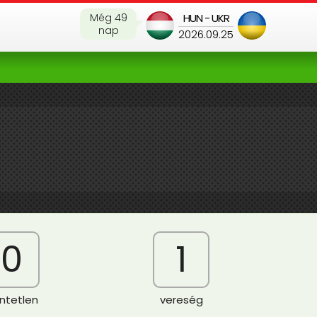
Még 49
HUN - UKR
nap
2026.09.25
0
1
ntetlen
vereség