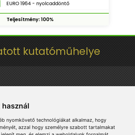
EURO 1964 - nyolcaddöntő
Teljesítmény: 100%
tott kutatóműhelye
t használ
gyéb nyomkövető technológiákat alkalmaz, hogy
lményét, azzal hogy személyre szabott tartalmakat
 jelenít meg, és elemzi a weboldalunk forgalmát,