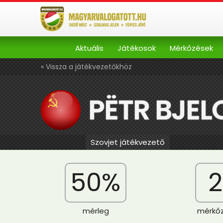
Aktuális
Játékosok
Mérkőzések
« Vissza a játékvezetőkhöz
PËTR BJEL
Szovjet játékvezető
50%
2
mérleg
mérkő