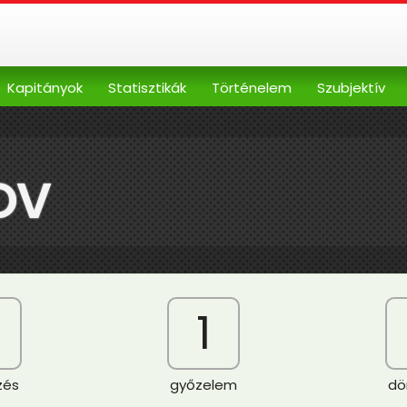
Kapitányok
Statisztikák
Történelem
Szubjektív
OV
1
zés
győzelem
dö