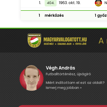
1.
1963. okt. 19.
404.
1
mérkőzés
1 győz
A
Végh András
Futballtörténész, újságíró
Miért indítottam el ezt az oldalt?
Ismerj meg jobban »