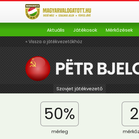
Aktuális
Játékosok
Mérkőzések
« Vissza a játékvezetőkhöz
PËTR BJEL
Szovjet játékvezető
50%
2
mérleg
mérkő