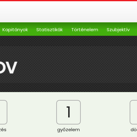
Kapitányok
Statisztikák
Történelem
Szubjektív
OV
1
zés
győzelem
dö