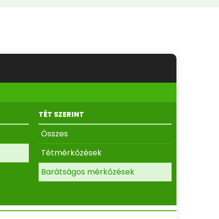
TÉT SZERINT
Összes
Tétmérkőzések
Barátságos mérkőzések