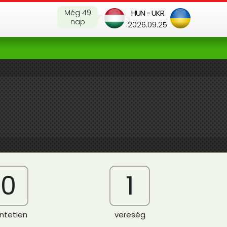
Még 49
HUN - UKR
nap
2026.09.25
0
1
ntetlen
vereség