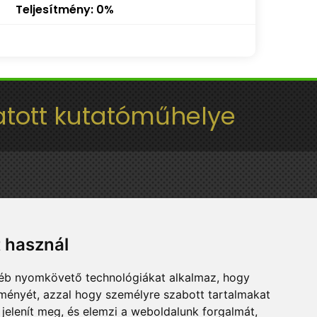
Teljesítmény: 0%
tott kutatóműhelye
t használ
gyéb nyomkövető technológiákat alkalmaz, hogy
lményét, azzal hogy személyre szabott tartalmakat
 jelenít meg, és elemzi a weboldalunk forgalmát,