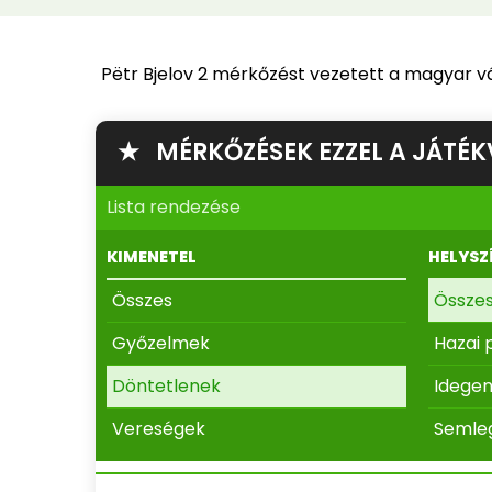
Pëtr Bjelov 2 mérkőzést vezetett a magyar vá
★ MÉRKŐZÉSEK EZZEL A JÁTÉK
Lista rendezése
KIMENETEL
HELYSZ
Összes
Össze
Győzelmek
Hazai 
Döntetlenek
Idege
Vereségek
Semle