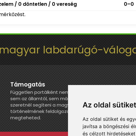
elem / 0 döntetlen / 0 vereség
0–0
mérkőzést.
 magyar labdarúgó-váloga
Támogatás
Független portálként nem kapunk juttatást
sem az államtól, sem más szervezettől. Ha
Az oldal sütike
szeretnél segíteni a magyar válogatott
történelmének feldolgozásában, itt
megteheted.
Az oldal sütiket és e
javítsa a böngészési é
és célzott hirdetéseket