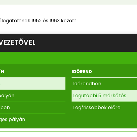
logatottnak 1952 és 1963 között.
VEZETŐVEL
ÍN
IDŐREND
s
Időrendben
pályán
Legutóbbi 5 mérkőzés
nben
Legfrissebbek előre
ges pályán