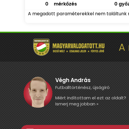
0
mérkőzés
0 győz
A megadott paraméterekkel nem találtunk 
A
Végh András
Futballtörténész, újságíró
Miért indítottam el ezt az oldalt?
Ismerj meg jobban »