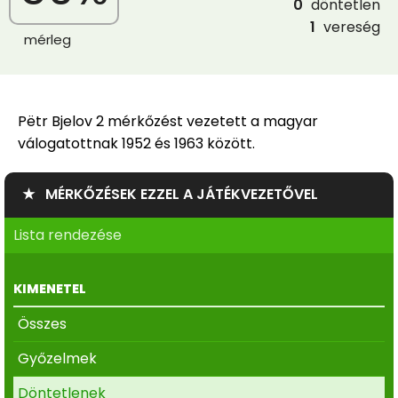
0
döntetlen
1
vereség
mérleg
Pëtr Bjelov 2 mérkőzést vezetett a magyar
válogatottnak 1952 és 1963 között.
★ MÉRKŐZÉSEK EZZEL A JÁTÉKVEZETŐVEL
Lista rendezése
KIMENETEL
Összes
Győzelmek
Döntetlenek