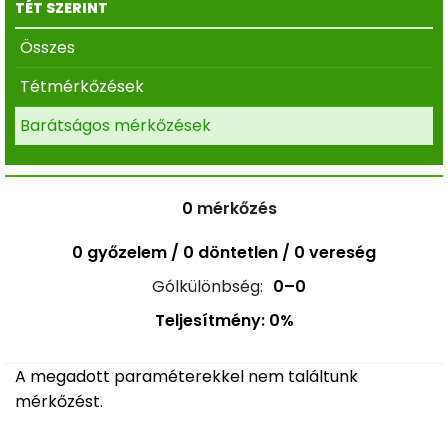
TÉT SZERINT
Összes
Tétmérkőzések
Barátságos mérkőzések
0
mérkőzés
0 győzelem / 0 döntetlen / 0 vereség
Gólkülönbség:
0–0
Teljesítmény: 0%
A megadott paraméterekkel nem találtunk
mérkőzést.