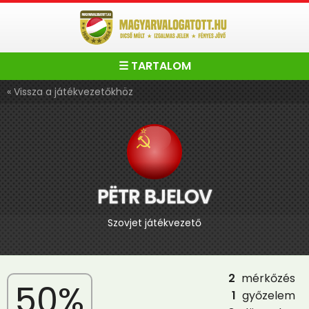
☰ TARTALOM
« Vissza a játékvezetőkhöz
PËTR BJELOV
Szovjet játékvezető
2
mérkőzés
50%
1
győzelem