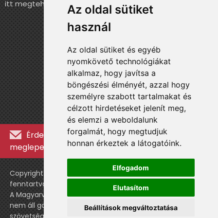
itt megteheted.
Az oldal sütiket
használ
Az oldal sütiket és egyéb
nyomkövető technológiákat
alkalmaz, hogy javítsa a
böngészési élményét, azzal hogy
személyre szabott tartalmakat és
célzott hirdetéseket jelenít meg,
és elemzi a weboldalunk
forgalmát, hogy megtudjuk
Érdekességekért, kulisszatitkokért és
honnan érkeztek a látogatóink.
meglepetésekért iratkozz fel a hírlevélre »
Elfogadom
Copyright © WebshopLady 2007-2026 Minden jog
fenntartva, kivéve a külön feltüntetett esetekben.
Elutasítom
A Magyarvalogatott.hu egy nemhivatalos történeti oldal,
nem áll gazdasági kapcsolatban a labdarúgó
Beállítások megváltoztatása
szövetséggel vagy a válogatott stábjával.