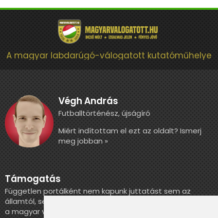
A magyar labdarúgó-válogatott kutatóműhelye
Végh András
Futballtörténész, újságíró
Miért indítottam el ezt az oldalt? Ismerj
meg jobban »
Támogatás
Független portálként nem kapunk juttatást sem az
államtól, sem más szervezettől. Ha szeretnél segíteni
a magyar válogatott történelmének feldolgozásában,