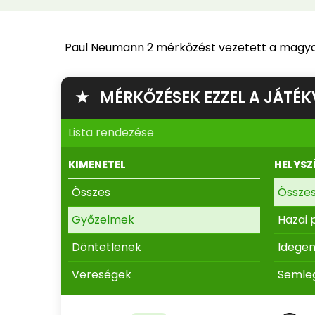
Paul Neumann 2 mérkőzést vezetett a magya
★ MÉRKŐZÉSEK EZZEL A JÁTÉK
Lista rendezése
KIMENETEL
HELYSZ
Összes
Össze
Győzelmek
Hazai 
Döntetlenek
Idege
Vereségek
Semle