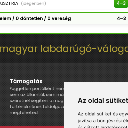
USZTRIA
4–3
(idegenben)
elem / 0 döntetlen / 0 vereség
4–3
 magyar labdarúgó-váloga
Támogatás
Független portálként nem kapunk juttatást
sem az államtól, sem más szervezettől. Ha
Az oldal sütike
szeretnél segíteni a magyar válogatott
történelmének feldolgozásában, itt
megteheted.
Az oldal sütiket és e
javítsa a böngészési é
és célzott hirdetéseket