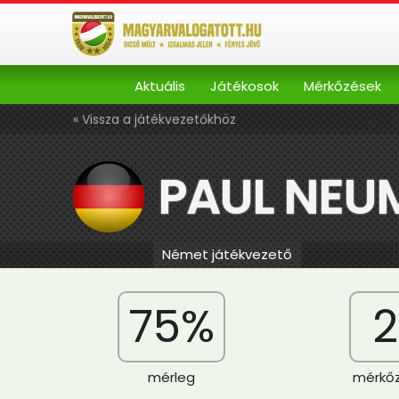
Aktuális
Játékosok
Mérkőzések
« Vissza a játékvezetőkhöz
PAUL NE
Német játékvezető
75%
2
mérleg
mérkő