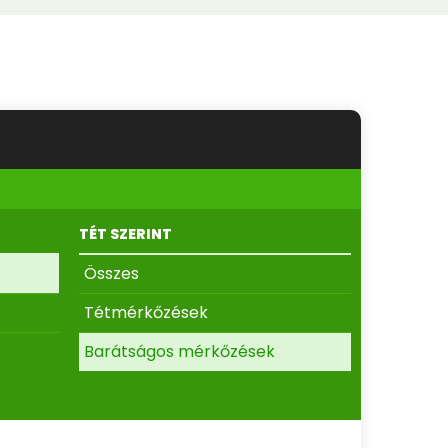
TÉT SZERINT
Összes
Tétmérkőzések
Barátságos mérkőzések