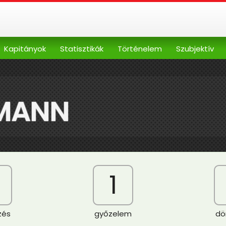
Kapitányok
Statisztikák
Történelem
Szubjektív
UMANN
1
zés
győzelem
dö