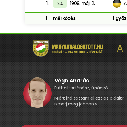
1.
1909. máj. 2.
A
20.
1
mérkőzés
1 győz
A
Végh András
Futballtörténész, újságíró
Miért indítottam el ezt az oldalt?
Ismerj meg jobban »