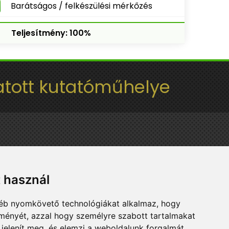
Barátságos / felkészülési mérkőzés
Teljesítmény: 100%
tott kutatóműhelye
t használ
gyéb nyomkövető technológiákat alkalmaz, hogy
lményét, azzal hogy személyre szabott tartalmakat
 jelenít meg, és elemzi a weboldalunk forgalmát,