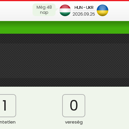
Még 48
HUN - UKR
nap
2026.09.25
1
0
ntetlen
vereség