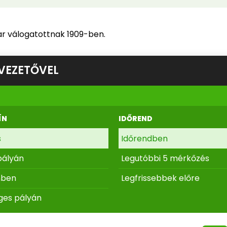
r válogatottnak 1909-ben.
VEZETŐVEL
ÍN
IDŐREND
s
Időrendben
pályán
Legutóbbi 5 mérkőzés
nben
Legfrissebbek előre
ges pályán