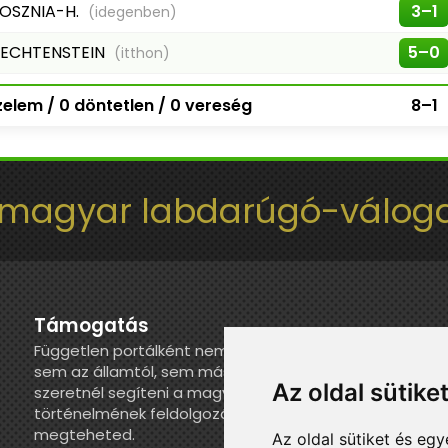
OSZNIA-H.
3–1
(idegenben)
IECHTENSTEIN
5–0
(itthon)
elem / 0 döntetlen / 0 vereség
8–1
 magyar labdarúgó-váloga
Támogatás
Független portálként nem kapunk juttatást
sem az államtól, sem más szervezettől. Ha
Az oldal sütike
szeretnél segíteni a magyar válogatott
történelmének feldolgozásában, itt
megteheted.
Az oldal sütiket és e