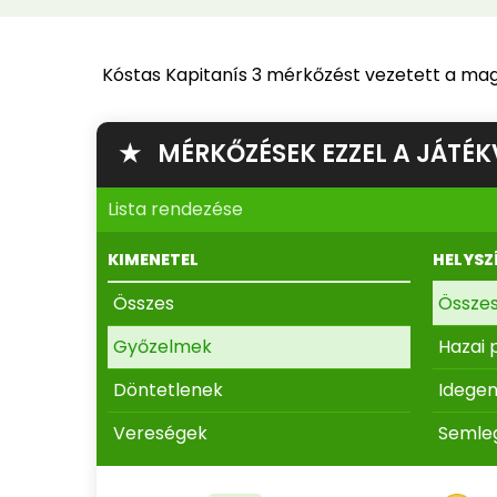
Kóstas Kapitanís 3 mérkőzést vezetett a mag
★ MÉRKŐZÉSEK EZZEL A JÁTÉK
Lista rendezése
KIMENETEL
HELYSZ
Összes
Össze
Győzelmek
Hazai 
Döntetlenek
Idege
Vereségek
Semle