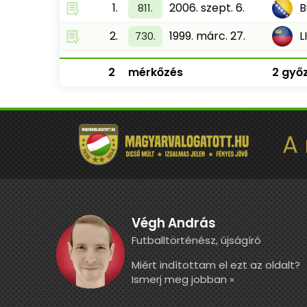
1.
2006. szept. 6.
B
811.
2.
1999. márc. 27.
L
730.
2
mérkőzés
2 győz
A
Végh András
Futballtörténész, újságíró
Miért indítottam el ezt az oldalt?
Ismerj meg jobban »