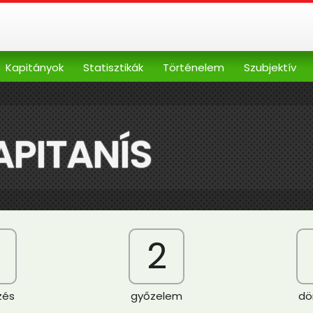
Kapitányok
Statisztikák
Történelem
Szubjektív
APITANÍS
2
zés
győzelem
dö