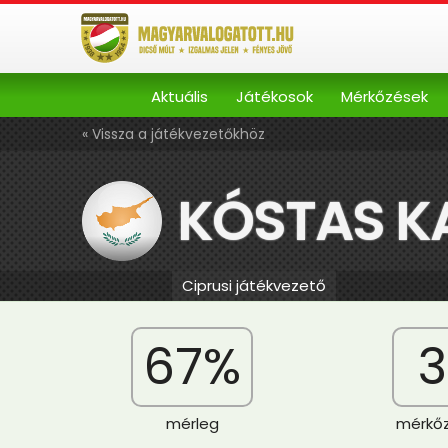
Aktuális
Játékosok
Mérkőzések
« Vissza a játékvezetőkhöz
KÓSTAS K
Ciprusi játékvezető
67%
3
mérleg
mérkő