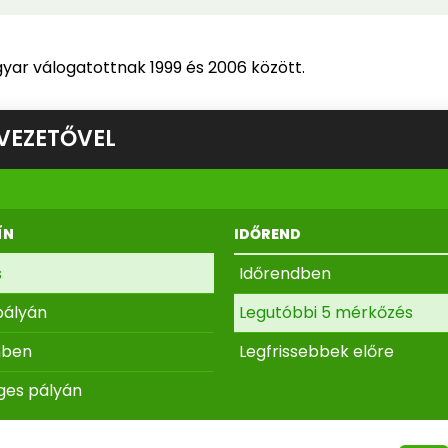
yar válogatottnak 1999 és 2006 között.
VEZETŐVEL
ÍN
IDŐREND
s
Időrendben
pályán
Legutóbbi 5 mérkőzés
nben
Legfrissebbek előre
ges pályán