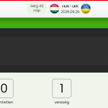
Még 49
HUN - UKR
nap
2026.09.25
0
1
ntetlen
vereség