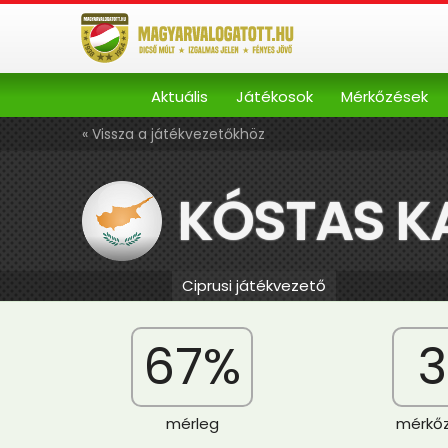
Aktuális
Játékosok
Mérkőzések
« Vissza a játékvezetőkhöz
KÓSTAS K
Ciprusi játékvezető
67%
3
mérleg
mérkő