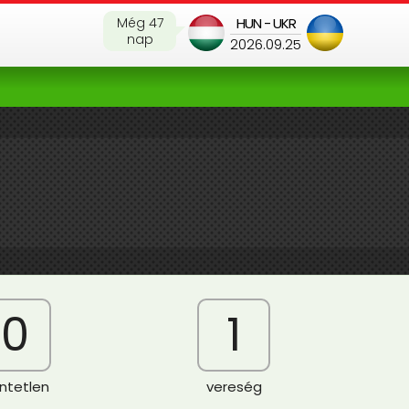
Még 47
HUN - UKR
nap
2026.09.25
0
1
ntetlen
vereség