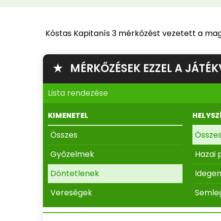
Kóstas Kapitanís 3 mérkőzést vezetett a mag
★ MÉRKŐZÉSEK EZZEL A JÁTÉK
Lista rendezése
KIMENETEL
HELYSZ
Összes
Össze
Győzelmek
Hazai 
Döntetlenek
Idege
Vereségek
Semle