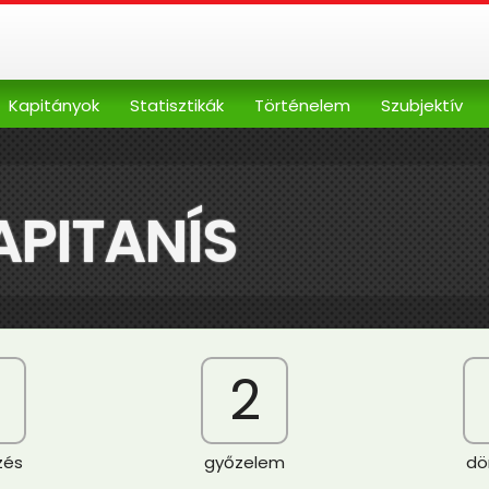
Kapitányok
Statisztikák
Történelem
Szubjektív
APITANÍS
2
zés
győzelem
dö