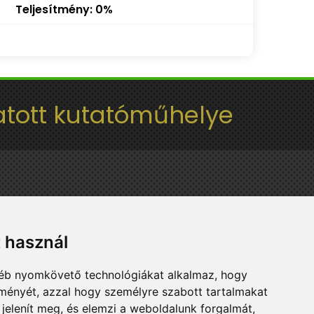
Teljesítmény: 0%
tott kutatóműhelye
t használ
gyéb nyomkövető technológiákat alkalmaz, hogy
lményét, azzal hogy személyre szabott tartalmakat
 jelenít meg, és elemzi a weboldalunk forgalmát,