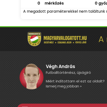
0
mérkőzés
0 győz
A megadott paraméterekkel nem találtunk 
A
Végh András
Futballtörténész, újságíró
Miért indítottam el ezt az oldalt?
Ismerj meg jobban »