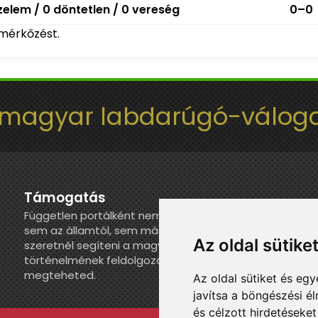
elem / 0 döntetlen / 0 vereség
0–0
mérkőzést.
 magyar labdarúgó-váloga
Támogatás
Független portálként nem kapunk juttatást
sem az államtól, sem más szervezettől. Ha
Az oldal sütike
szeretnél segíteni a magyar válogatott
történelmének feldolgozásában, itt
megteheted.
Az oldal sütiket és e
javítsa a böngészési é
és célzott hirdetéseket