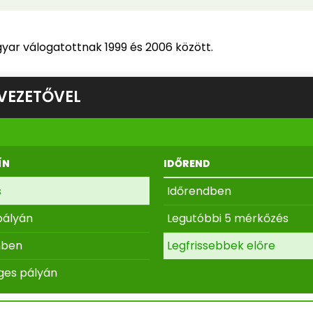
yar válogatottnak 1999 és 2006 között.
VEZETŐVEL
ÍN
IDŐREND
s
Időrendben
pályán
Legutóbbi 5 mérkőzés
nben
Legfrissebbek előre
ges pályán