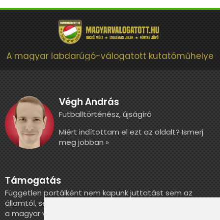
A magyar labdarúgó-válogatott kutatóműhelye
Végh András
Futballtörténész, újságíró
Miért indítottam el ezt az oldalt? Ismerj
meg jobban »
Támogatás
Független portálként nem kapunk juttatást sem az
államtól, sem más szervezettől. Ha szeretnél segíteni
a magyar válogatott történelmének feldolgozásában,