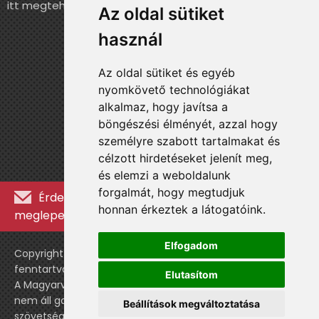
itt megteheted.
Az oldal sütiket
használ
Az oldal sütiket és egyéb
nyomkövető technológiákat
alkalmaz, hogy javítsa a
böngészési élményét, azzal hogy
személyre szabott tartalmakat és
célzott hirdetéseket jelenít meg,
és elemzi a weboldalunk
forgalmát, hogy megtudjuk
Érdekességekért, kulisszatitkokért és
honnan érkeztek a látogatóink.
meglepetésekért iratkozz fel a hírlevélre »
Elfogadom
Copyright © WebshopLady 2007-2026 Minden jog
fenntartva, kivéve a külön feltüntetett esetekben.
Elutasítom
A Magyarvalogatott.hu egy nemhivatalos történeti oldal,
nem áll gazdasági kapcsolatban a labdarúgó
Beállítások megváltoztatása
szövetséggel vagy a válogatott stábjával.