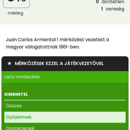
0
döntetlen
1
vereség
mérleg
Juan Carlos Armental 1 mérkőzést vezetett a
magyar válogatottnak 1961-ben.
★ MÉRKŐZÉSEK EZZEL A JÁTÉKVEZETŐVEL
Lista rendezése
KIMENETEL
Összes
Győzelmek
Döntetlenek