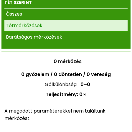
TÉT SZERINT
Összes
Tétmérkőzések
Barátságos mérkőzések
0
mérkőzés
0 győzelem / 0 döntetlen / 0 vereség
Gólkülönbség:
0–0
Teljesítmény: 0%
A megadott paraméterekkel nem találtunk
mérkőzést.