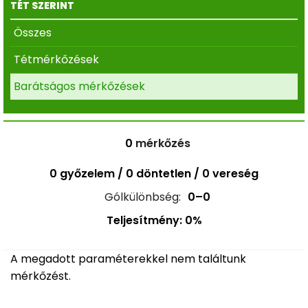
TÉT SZERINT
Összes
Tétmérkőzések
Barátságos mérkőzések
0
mérkőzés
0 győzelem / 0 döntetlen / 0 vereség
Gólkülönbség:
0–0
Teljesítmény: 0%
A megadott paraméterekkel nem találtunk
mérkőzést.