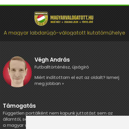
A magyar labdarúgó-válogatott kutatóműhelye
Végh András
Futballtörténész, újságíró
Miért indítottam el ezt az oldalt? Ismerj
meg jobban »
Támogatás
Független portálként nem kapunk juttatást sem az
államtól, sem más szervezettől. Ha szeretnél segíteni
a magyar válogatott történelmének feldolgozásában,