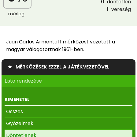
0
döntetlen
1
vereség
mérleg
Juan Carlos Armental 1 mérkőzést vezetett a
magyar válogatottnak 1961-ben.
★ MÉRKŐZÉSEK EZZEL A JÁTÉKVEZETŐVEL
Lista rendezése
KIMENETEL
Összes
Győzelmek
Döntetlenek