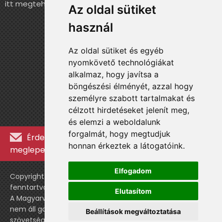
itt megteheted.
Az oldal sütiket
használ
Az oldal sütiket és egyéb
nyomkövető technológiákat
alkalmaz, hogy javítsa a
böngészési élményét, azzal hogy
személyre szabott tartalmakat és
célzott hirdetéseket jelenít meg,
és elemzi a weboldalunk
forgalmát, hogy megtudjuk
Érdekességekért, kulisszatitkokért és
honnan érkeztek a látogatóink.
meglepetésekért iratkozz fel a hírlevélre »
Elfogadom
Copyright © WebshopLady 2007-2026 Minden jog
fenntartva, kivéve a külön feltüntetett esetekben.
Elutasítom
A Magyarvalogatott.hu egy nemhivatalos történeti oldal,
nem áll gazdasági kapcsolatban a labdarúgó
Beállítások megváltoztatása
szövetséggel vagy a válogatott stábjával.