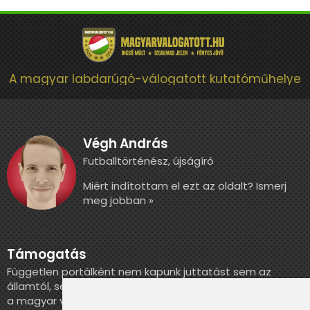
A magyar labdarúgó-válogatott kutatóműhelye
Végh András
Futballtörténész, újságíró
Miért indítottam el ezt az oldalt? Ismerj
meg jobban »
Támogatás
Független portálként nem kapunk juttatást sem az
államtól, sem más szervezettől. Ha szeretnél segíteni
a magyar válogatott történelmének feldolgozásában,