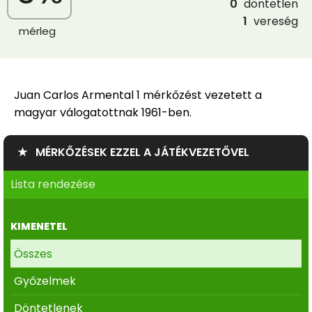
0
döntetlen
1
vereség
mérleg
Juan Carlos Armental 1 mérkőzést vezetett a
magyar válogatottnak 1961-ben.
★ MÉRKŐZÉSEK EZZEL A JÁTÉKVEZETŐVEL
Lista rendezése
KIMENETEL
Összes
Győzelmek
Döntetlenek