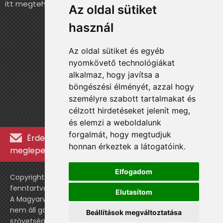
itt megteheted.
Az oldal sütiket
használ
Az oldal sütiket és egyéb
nyomkövető technológiákat
alkalmaz, hogy javítsa a
böngészési élményét, azzal hogy
személyre szabott tartalmakat és
célzott hirdetéseket jelenít meg,
és elemzi a weboldalunk
forgalmát, hogy megtudjuk
Érdekességekért, kulisszatitkokért és
honnan érkeztek a látogatóink.
meglepetésekért iratkozz fel a hírlevélre »
Elfogadom
Copyright © WebshopLady 2007-2026 Minden jog
fenntartva, kivéve a külön feltüntetett esetekben.
Elutasítom
A Magyarvalogatott.hu egy nemhivatalos történeti oldal,
nem áll gazdasági kapcsolatban a labdarúgó
Beállítások megváltoztatása
szövetséggel vagy a válogatott stábjával.