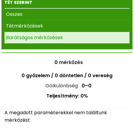
TÉT SZERINT
Összes
Tétmérkőzések
Barátságos mérkőzések
0
mérkőzés
0 győzelem / 0 döntetlen / 0 vereség
Gólkülönbség:
0–0
Teljesítmény: 0%
A megadott paraméterekkel nem találtunk
mérkőzést.