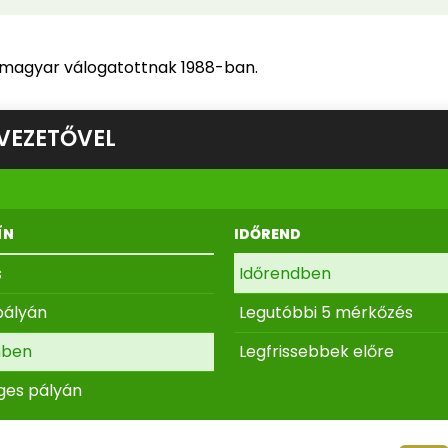
a magyar válogatottnak 1988-ban.
VEZETŐVEL
ÍN
IDŐREND
s
Időrendben
pályán
Legutóbbi 5 mérkőzés
nben
Legfrissebbek előre
ges pályán