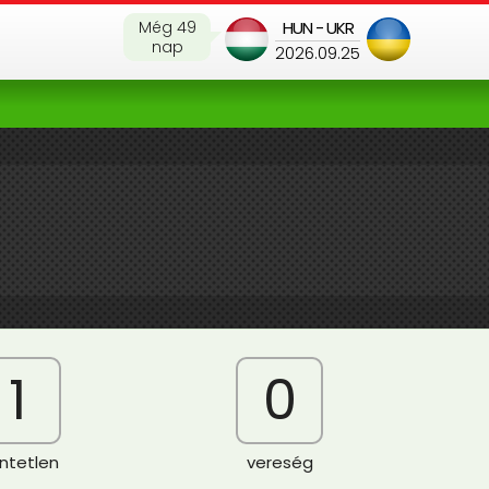
Még 49
HUN - UKR
nap
2026.09.25
1
0
ntetlen
vereség