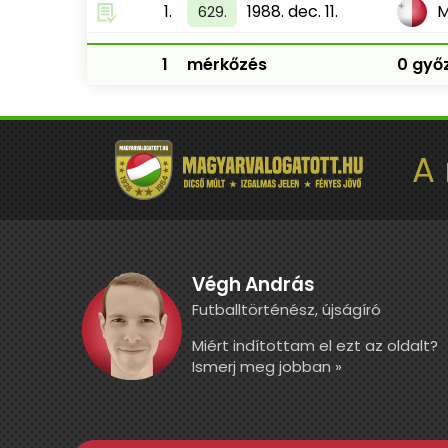
1.
1988. dec. 11.
629.
1
mérkőzés
0 győz
A
Végh András
Futballtörténész, újságíró
Miért indítottam el ezt az oldalt?
Ismerj meg jobban »