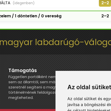
MÁLTA
2–2
(idegenben)
elem / 1 döntetlen / 0 vereség
2–2
 magyar labdarúgó-váloga
Támogatás
Független portálként nem kapunk juttatást
sem az államtól, sem más szervezettől. Ha
Az oldal sütike
szeretnél segíteni a magyar válogatott
történelmének feldolgozásában, itt
megteheted.
Az oldal sütiket és e
javítsa a böngészési é
és célzott hirdetéseket