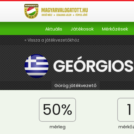
Aktuális
Játékosok
Mérkőzések
« Vissza a játékvezetőkhöz
GEÓRGIOS
Görög játékvezető
50%
1
mérleg
mérkő