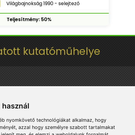
Világbajnokság 1990 - selejtező
Teljesítmény: 50%
tott kutatóműhelye
t használ
gyéb nyomkövető technológiákat alkalmaz, hogy
lményét, azzal hogy személyre szabott tartalmakat
 jelenít meg, és elemzi a weboldalunk forgalmát,