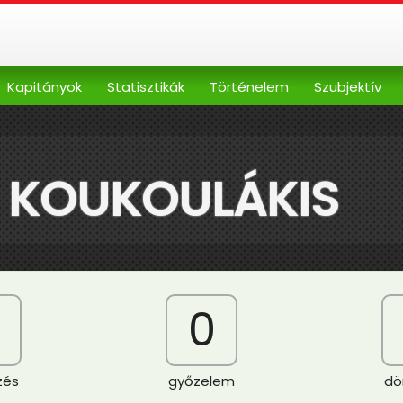
Kapitányok
Statisztikák
Történelem
Szubjektív
 KOUKOULÁKIS
0
zés
győzelem
dö