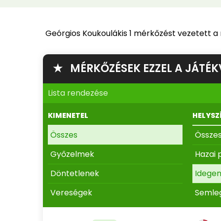
Geórgios Koukoulákis 1 mérkőzést vezetett 
★ MÉRKŐZÉSEK EZZEL A JÁTÉK
Lista rendezése
KIMENETEL
HELYSZ
Összes
Össze
Győzelmek
Hazai 
Döntetlenek
Idege
Vereségek
Semle