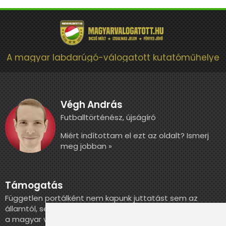
A magyar labdarúgó-válogatott kutatóműhelye
Végh András
Futballtörténész, újságíró
Miért indítottam el ezt az oldalt? Ismerj
meg jobban »
Támogatás
Független portálként nem kapunk juttatást sem az
államtól, sem más szervezettől. Ha szeretnél segíteni
a magyar válogatott történelmének feldolgozásában,