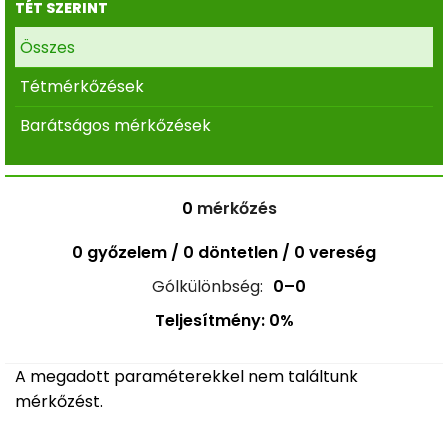
TÉT SZERINT
Összes
Tétmérkőzések
Barátságos mérkőzések
0
mérkőzés
0 győzelem / 0 döntetlen / 0 vereség
Gólkülönbség:
0–0
Teljesítmény: 0%
A megadott paraméterekkel nem találtunk
mérkőzést.