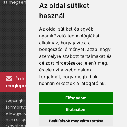
itt megteheted.
Az oldal sütiket
használ
Az oldal sütiket és egyéb
nyomkövető technológiákat
alkalmaz, hogy javítsa a
böngészési élményét, azzal hogy
személyre szabott tartalmakat és
célzott hirdetéseket jelenít meg,
és elemzi a weboldalunk
forgalmát, hogy megtudjuk
Érdekességekért, kulisszatitkokért és
honnan érkeztek a látogatóink.
meglepetésekért iratkozz fel a hírlevélre »
Elfogadom
Copyright © WebshopLady 2007-2026 Minden jog
fenntartva, kivéve a külön feltüntetett esetekben.
Elutasítom
A Magyarvalogatott.hu egy nemhivatalos történeti oldal,
nem áll gazdasági kapcsolatban a labdarúgó
Beállítások megváltoztatása
szövetséggel vagy a válogatott stábjával.