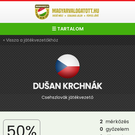
☰ TARTALOM
« Vissza a játékvezetőkhöz
DUŠAN KRCHNÁK
Csehszlovák játékvezető
2
mérkőzés
50%
0
győzelem