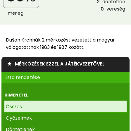
2
döntetlen
0
vereség
mérleg
Dušan Krchnák 2 mérkőzést vezetett a magyar
válogatottnak 1983 és 1987 között.
★ MÉRKŐZÉSEK EZZEL A JÁTÉKVEZETŐVEL
Lista rendezése
KIMENETEL
Összes
Győzelmek
Döntetlenek