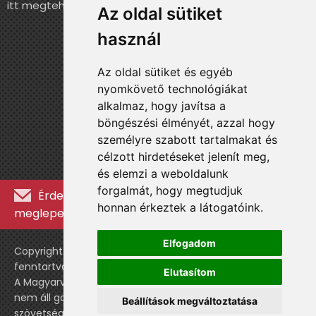
itt megteheted.
Az oldal sütiket
használ
Az oldal sütiket és egyéb
nyomkövető technológiákat
alkalmaz, hogy javítsa a
böngészési élményét, azzal hogy
személyre szabott tartalmakat és
célzott hirdetéseket jelenít meg,
és elemzi a weboldalunk
forgalmát, hogy megtudjuk
Érdekességekért, kulisszatitkokért és
honnan érkeztek a látogatóink.
meglepetésekért iratkozz fel a hírlevélre »
Elfogadom
Copyright © WebshopLady 2007-2026 Minden jog
fenntartva, kivéve a külön feltüntetett esetekben.
Elutasítom
A Magyarvalogatott.hu egy nemhivatalos történeti oldal,
nem áll gazdasági kapcsolatban a labdarúgó
Beállítások megváltoztatása
szövetséggel vagy a válogatott stábjával.