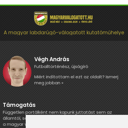
A magyar labdarúgó-válogatott kutatóműhelye
Végh András
Futballtörténész, újságíró
Miért indítottam el ezt az oldalt? Ismerj
meg jobban »
Támogatás
Független portálként nem kapunk juttatást sem az
államtól, sem más szervezettől. Ha szeretnél segíteni
a magyar válogatott történelmének feldolgozásában,