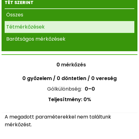
TÉT SZERINT
Összes
Tétmérkőzések
Barátságos mérkőzések
0
mérkőzés
0 győzelem / 0 döntetlen / 0 vereség
Gólkülönbség:
0–0
Teljesítmény: 0%
A megadott paraméterekkel nem találtunk
mérkőzést.