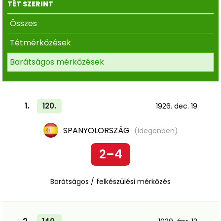
TÉT SZERINT
Összes
Tétmérkőzések
Barátságos mérkőzések
1.
120.
1926. dec. 19.
SPANYOLORSZÁG
(idegenben)
2–4
Barátságos / felkészülési mérkőzés