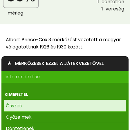
1
döntetlen
1
vereség
mérleg
Albert Prince-Cox 3 mérkőzést vezetett a magyar
válogatottnak 1926 és 1930 között.
★ MÉRKŐZÉSEK EZZEL A JÁTÉKVEZETŐVEL
Lista rendezése
KIMENETEL
Összes
Győzelmek
Döntetlenek