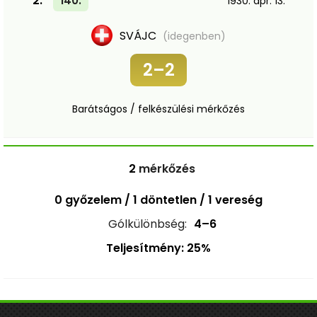
2.
140.
1930. ápr. 13.
SVÁJC
(idegenben)
2–2
Barátságos / felkészülési mérkőzés
2
mérkőzés
0 győzelem / 1 döntetlen / 1 vereség
Gólkülönbség:
4–6
Teljesítmény: 25%