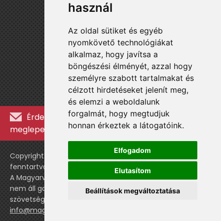
használ
Az oldal sütiket és egyéb
nyomkövető technológiákat
alkalmaz, hogy javítsa a
böngészési élményét, azzal hogy
személyre szabott tartalmakat és
célzott hirdetéseket jelenít meg,
és elemzi a weboldalunk
forgalmát, hogy megtudjuk
Érdekességekért, kulisszatitkokért és
honnan érkeztek a látogatóink.
meglepetésekért iratkozz fel a hírlevélre »
Elfogadom
Copyright © WebshopLady 2007-2026 Minden jog
fenntartva, kivéve a külön feltüntetett esetekben.
Elutasítom
A Magyarvalogatott.hu egy nemhivatalos történeti oldal,
nem áll gazdasági kapcsolatban a labdarúgó
Beállítások megváltoztatása
szövetséggel vagy a válogatott stábjával.
info@magyarvalogatott.hu
|
Adatvédelmi nyilatkozat
cookie-beállítások