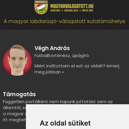
A magyar labdarúgó-válogatott kutatóműhelye
Végh András
Futballtörténész, újságíró
Miért indítottam el ezt az oldalt? Ismerj
meg jobban »
Támogatás
Független portálként nem kapunk juttatást sem az
államtól, sem más szervezettől. Ha szeretnél segíteni
a magyar válogatott történelmének feldolgozásában,
itt megteheted.
Az oldal sütiket