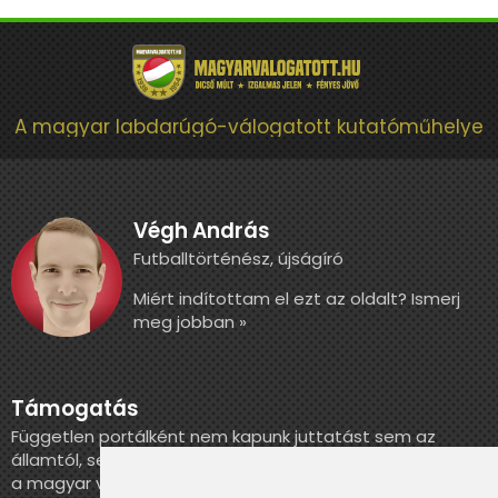
A magyar labdarúgó-válogatott kutatóműhelye
Végh András
Futballtörténész, újságíró
Miért indítottam el ezt az oldalt? Ismerj
meg jobban »
Támogatás
Független portálként nem kapunk juttatást sem az
államtól, sem más szervezettől. Ha szeretnél segíteni
a magyar válogatott történelmének feldolgozásában,