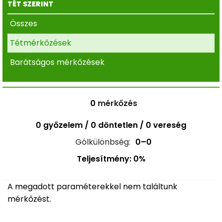
TÉT SZERINT
Összes
Tétmérkőzések
Barátságos mérkőzések
0
mérkőzés
0 győzelem / 0 döntetlen / 0 vereség
Gólkülönbség:
0–0
Teljesítmény: 0%
A megadott paraméterekkel nem találtunk
mérkőzést.