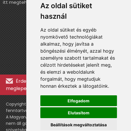
itt megteheted.
Az oldal sütiket
használ
Az oldal sütiket és egyéb
nyomkövető technológiákat
alkalmaz, hogy javítsa a
böngészési élményét, azzal hogy
személyre szabott tartalmakat és
célzott hirdetéseket jelenít meg,
és elemzi a weboldalunk
forgalmát, hogy megtudjuk
Érdekességekért, kulisszatitkokért és
honnan érkeztek a látogatóink.
meglepetésekért iratkozz fel a hírlevélre »
Elfogadom
Copyright © WebshopLady 2007-2026 Minden jog
fenntartva, kivéve a külön feltüntetett esetekben.
Elutasítom
A Magyarvalogatott.hu egy nemhivatalos történeti oldal,
nem áll gazdasági kapcsolatban a labdarúgó
Beállítások megváltoztatása
szövetséggel vagy a válogatott stábjával.