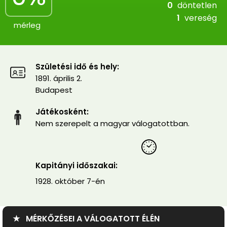
0
döntetlen
1
vereség
mérleg
Születési idő és hely:
1891. április 2.
Budapest
Játékosként:
Nem szerepelt a magyar válogatottban.
Kapitányi időszakai:
1928. október 7-én
★ MÉRKŐZÉSEI A VÁLOGATOTT ÉLÉN