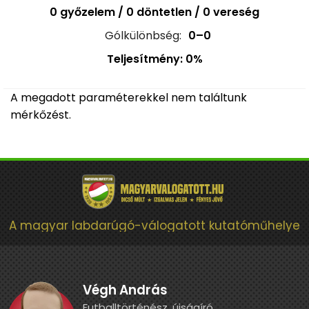
0 győzelem / 0 döntetlen / 0 vereség
Gólkülönbség:
0–0
Teljesítmény: 0%
A megadott paraméterekkel nem találtunk
mérkőzést.
A magyar labdarúgó-válogatott kutatóműhelye
Végh András
Futballtörténész, újságíró