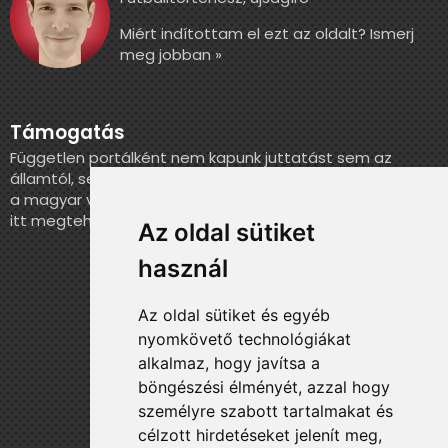
Miért indítottam el ezt az oldalt? Ismerj
meg jobban »
Támogatás
Független portálként nem kapunk juttatást sem az
államtól, sem más szervezettől. Ha szeretnél segíteni
a magyar válogatott történelmének feldolgozásában,
itt megteheted.
Az oldal sütiket
használ
Az oldal sütiket és egyéb
nyomkövető technológiákat
alkalmaz, hogy javítsa a
böngészési élményét, azzal hogy
személyre szabott tartalmakat és
célzott hirdetéseket jelenít meg,