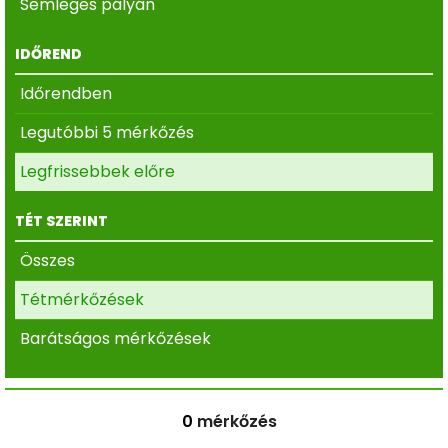
Semleges pályán
IDŐREND
Időrendben
Legutóbbi 5 mérkőzés
Legfrissebbek előre
TÉT SZERINT
Összes
Tétmérkőzések
Barátságos mérkőzések
0
mérkőzés