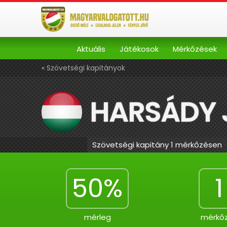
Aktuális
Játékosok
Mérkőzések
« Szövetségi kapitányok
HARSÁDY 
Szövetségi kapitány 1 mérkőzésen
50%
1
mérleg
mérkő