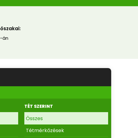
dőszakai:
2-án
TÉT SZERINT
Összes
Tétmérkőzések