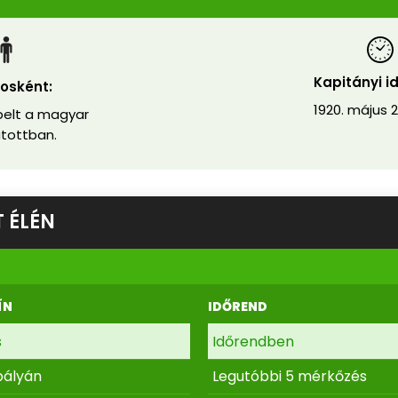
Kapitányi i
osként:
1920. május 
elt a magyar
tottban.
 ÉLÉN
ÍN
IDŐREND
s
Időrendben
pályán
Legutóbbi 5 mérkőzés