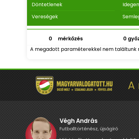
Döntetlenek
Idege
Vereségek
Semle
0
mérkőzés
0 győz
A megadott paraméterekkel nem találtunk 
A
Végh András
Futballtörténész, újságíró