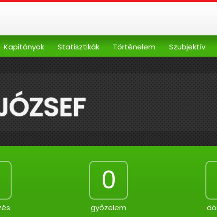
Kapitányok
Statisztikák
Történelem
Szubjektív
JÓZSEF
0
zés
győzelem
dö