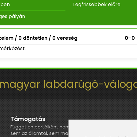
nben
Legfrissebbek előre
ges pályán
elem / 0 döntetlen / 0 vereség
0–0
mérkőzést.
 magyar labdarúgó-váloga
Támogatás
Független portálként nem kapunk juttatást
sem az államtól, sem más szervezettől. Ha