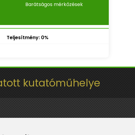
Barátságos mérkőzések
Teljesítmény: 0%
tott kutatóműhelye