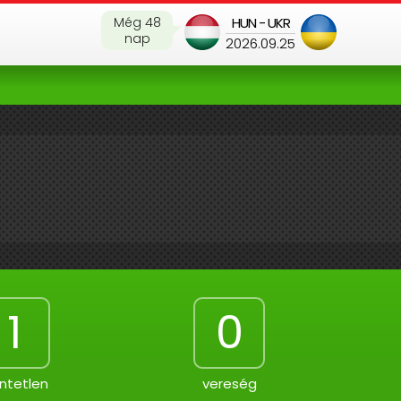
Még 48
HUN - UKR
nap
2026.09.25
1
0
ntetlen
vereség