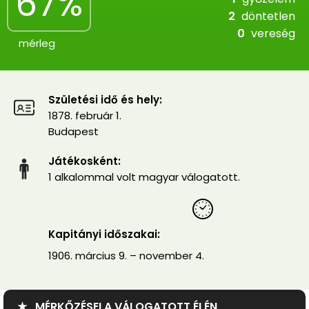
67%
2
döntetlen
0
vereség
mérleg
Születési idő és hely:
1878. február 1.
Budapest
Játékosként:
1 alkalommal volt magyar válogatott.
Kapitányi időszakai:
1906. március 9. – november 4.
★ MÉRKŐZÉSEI A VÁLOGATOTT ÉLÉN