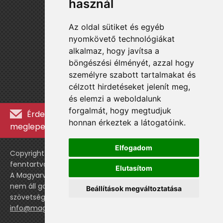
használ
Az oldal sütiket és egyéb
nyomkövető technológiákat
alkalmaz, hogy javítsa a
böngészési élményét, azzal hogy
személyre szabott tartalmakat és
célzott hirdetéseket jelenít meg,
és elemzi a weboldalunk
forgalmát, hogy megtudjuk
Érdekességekért, kulisszatitkokért és
honnan érkeztek a látogatóink.
meglepetésekért iratkozz fel a hírlevélre »
Elfogadom
Copyright © WebshopLady 2007-2026 Minden jog
fenntartva, kivéve a külön feltüntetett esetekben.
Elutasítom
A Magyarvalogatott.hu egy nemhivatalos történeti oldal,
nem áll gazdasági kapcsolatban a labdarúgó
Beállítások megváltoztatása
szövetséggel vagy a válogatott stábjával.
info@magyarvalogatott.hu
|
Adatvédelmi nyilatkozat
cookie-beállítások