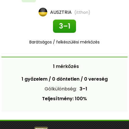
AUSZTRIA
(itthon)
3–1
Barátságos / felkészülési mérkőzés
1
mérkőzés
1 győzelem / 0 döntetlen / 0 vereség
Gólkülönbség:
3–1
Teljesítmény: 100%