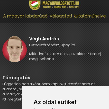
A magyar labdarúgó-válogatott kutatóműhelye
Végh András
Futballtörténész, újságíró
Miért indítottam el ezt az oldalt? Ismerj
meg jobban »
Támogatás
Független portálként nem kapunk juttatást sem az
államtól, sem más szervezettől. Ha szeretnél segíteni
a magyar válogatott történelmének feldolgozásában,
itt megteheted.
Az oldal sütiket