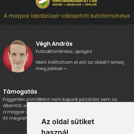
A magyar labdarúgó-válogatott kutatóműhelye
Végh András
Futballtörténész, újságíró
Miért indítottam el ezt az oldalt? Ismerj
meg jobban »
Támogatás
Független portálként nem kapunk juttatást sem az
államtól, sem más szervezettől. Ha szeretnél segíteni
a magyar válogatott történelmének feldolgozásában,
itt megteheted.
Az oldal sütiket
használ