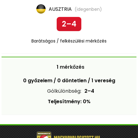
AUSZTRIA
(idegenben)
2–4
Barátságos / felkészülési mérkőzés
1
mérkőzés
0 győzelem / 0 döntetlen / 1 vereség
Gólkülönbség:
2–4
Teljesítmény: 0%