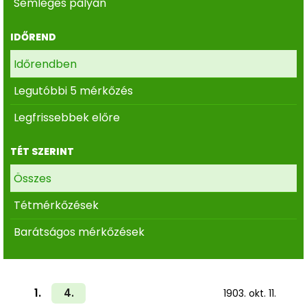
Semleges pályán
IDŐREND
Időrendben
Legutóbbi 5 mérkőzés
Legfrissebbek előre
TÉT SZERINT
Összes
Tétmérkőzések
Barátságos mérkőzések
1.
4.
1903. okt. 11.