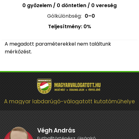
0 győzelem / 0 döntetlen / 0 vereség
Gólkülönbség:
0–0
Teljesítmény: 0%
A megadott paraméterekkel nem találtunk
mérkőzést.
A magyar labdarúgó-válogatott kutatóműhelye
Végh András
Futballtörténész, újságíró