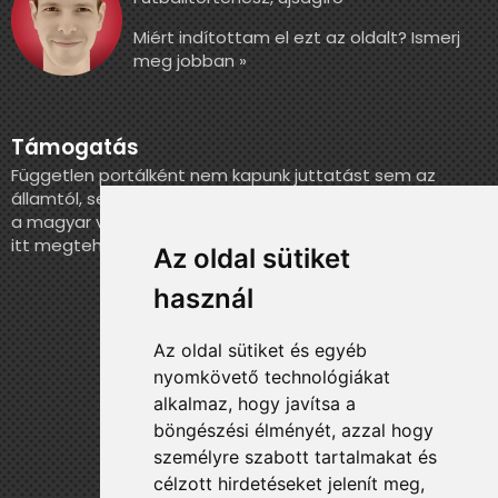
Miért indítottam el ezt az oldalt? Ismerj
meg jobban »
Támogatás
Független portálként nem kapunk juttatást sem az
államtól, sem más szervezettől. Ha szeretnél segíteni
a magyar válogatott történelmének feldolgozásában,
itt megteheted.
Az oldal sütiket
használ
Az oldal sütiket és egyéb
nyomkövető technológiákat
alkalmaz, hogy javítsa a
böngészési élményét, azzal hogy
személyre szabott tartalmakat és
célzott hirdetéseket jelenít meg,