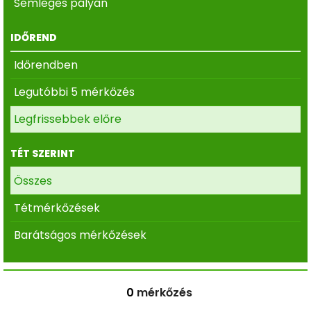
Semleges pályán
IDŐREND
Időrendben
Legutóbbi 5 mérkőzés
Legfrissebbek előre
TÉT SZERINT
Összes
Tétmérkőzések
Barátságos mérkőzések
0
mérkőzés