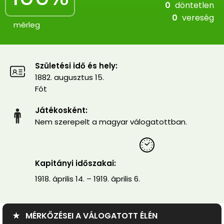
0
döntetlen
0
vereség
mérleg
Születési idő és hely:
1882. augusztus 15.
Fót
Játékosként:
Nem szerepelt a magyar válogatottban.
Kapitányi időszakai:
1918. április 14. – 1919. április 6.
★ MÉRKŐZÉSEI A VÁLOGATOTT ÉLÉN