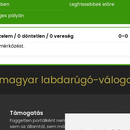
nben
Legfrissebbek előre
ges pályán
elem / 0 döntetlen / 0 vereség
0–0
mérkőzést.
 magyar labdarúgó-váloga
Támogatás
Független portálként nem kapunk juttatást
sem az államtól, sem más szervezettől. Ha