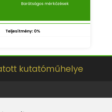
Barátságos mérkőzések
Teljesítmény: 0%
tott kutatóműhelye