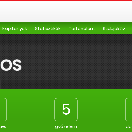
Kapitányok
Statisztikák
Történelem
Szubjektív
KOS
5
zés
győzelem
dö