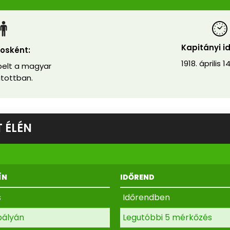
Kapitányi i
osként:
1918. április 14
elt a magyar
tottban.
 ÉLÉN
ÍN
IDŐREND
s
Időrendben
pályán
Legutóbbi 5 mérkőzés