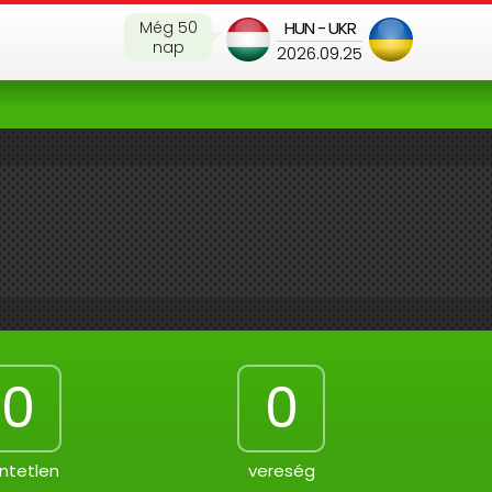
Még 50
HUN - UKR
nap
2026.09.25
0
0
ntetlen
vereség