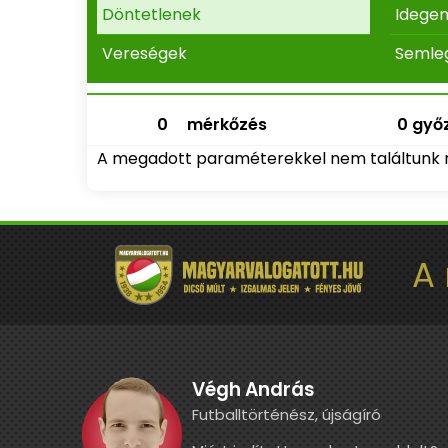
Döntetlenek
Idege
Vereségek
Semle
0
mérkőzés
0 győz
A megadott paraméterekkel nem találtunk 
A
Végh András
Futballtörténész, újságíró