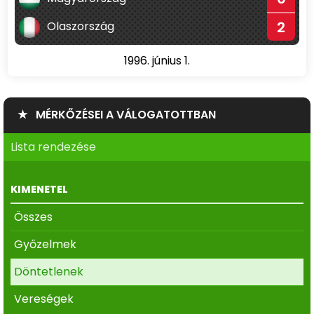
2
Olaszország
1996. június 1.
★ MÉRKŐZÉSEI A VÁLOGATOTTBAN
Lista rendezése
KIMENETEL
Összes
Győzelmek
Döntetlenek
Vereségek