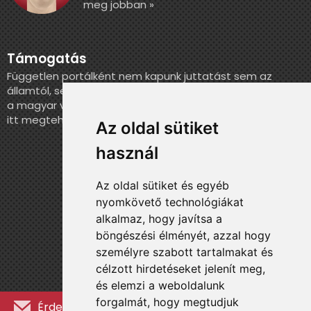
meg jobban »
Támogatás
Független portálként nem kapunk juttatást sem az
államtól, sem más szervezettől. Ha szeretnél segíteni
a magyar válogatott történelmének feldolgozásában,
itt megteheted.
Az oldal sütiket
használ
Az oldal sütiket és egyéb
nyomkövető technológiákat
alkalmaz, hogy javítsa a
böngészési élményét, azzal hogy
személyre szabott tartalmakat és
célzott hirdetéseket jelenít meg,
és elemzi a weboldalunk
forgalmát, hogy megtudjuk
Érdekességekért, kulisszatitkokért és