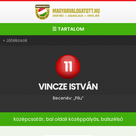
☰ TARTALOM
« Játékosok
11
VINCZE ISTVÁN
Becenév: „Pilu”
középcsatár, bal oldali középpályás, balszélső