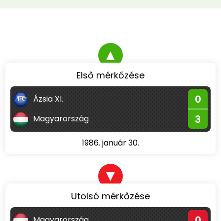
▲
Első mérkőzése
0
Ázsia XI.
3
Magyarország
1986. január 30.
▼
Utolsó mérkőzése
0
Magyarország