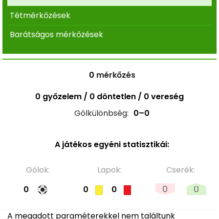
Tétmérkőzések
Barátságos mérkőzések
0
mérkőzés
0 győzelem / 0 döntetlen / 0 vereség
Gólkülönbség:
0–0
A játékos egyéni statisztikái:
Gólok:
Lapok:
Cserék:
0
0
0
0
0
A megadott paraméterekkel nem találtunk