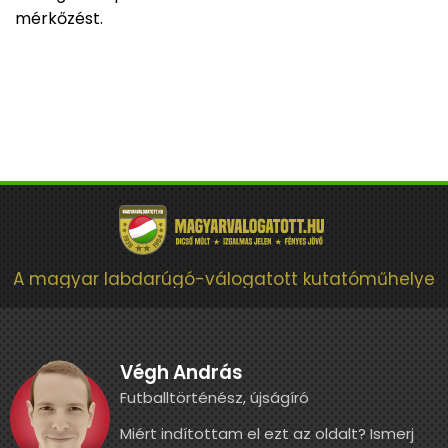
mérkőzést.
A magyar labdarúgó-válogatott kutatóműhelye
Végh András
Futballtörténész, újságíró
Miért indítottam el ezt az oldalt? Ismerj