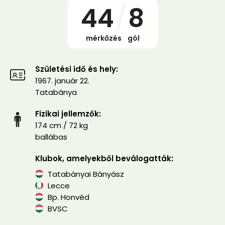
44
/
8
mérkőzés
/
gól
Születési idő és hely:
1967. január 22.
Tatabánya
Fizikai jellemzők:
174 cm / 72 kg
ballábas
Klubok, amelyekből beválogatták:
Tatabányai Bányász
Lecce
Bp. Honvéd
BVSC