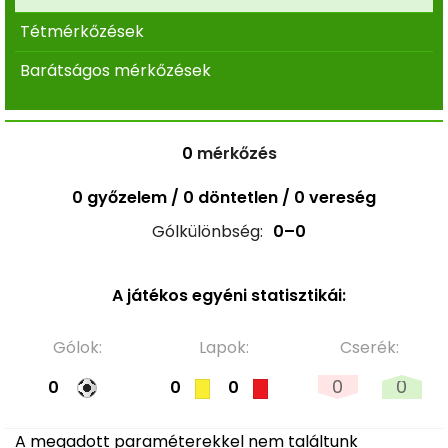
Tétmérkőzések
Barátságos mérkőzések
0
mérkőzés
0 győzelem / 0 döntetlen / 0 vereség
Gólkülönbség:
0–0
A játékos egyéni statisztikái:
Gólok:
Lapok:
Cserék:
0
0
0
0
0
A megadott paraméterekkel nem találtunk