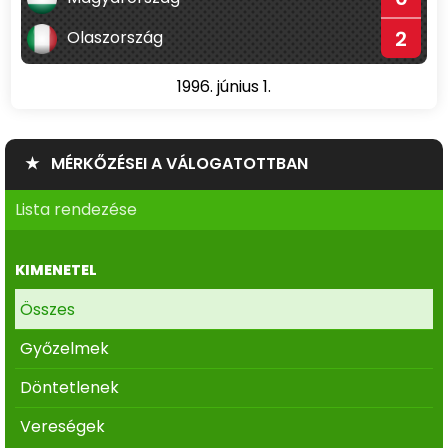
2
Olaszország
1996. június 1.
★ MÉRKŐZÉSEI A VÁLOGATOTTBAN
Lista rendezése
KIMENETEL
Összes
Győzelmek
Döntetlenek
Vereségek