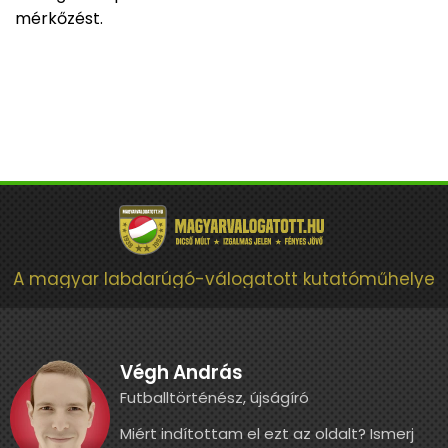
mérkőzést.
A magyar labdarúgó-válogatott kutatóműhelye
Végh András
Futballtörténész, újságíró
Miért indítottam el ezt az oldalt? Ismerj