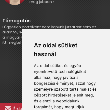
meg jobban »
Támogatás
Független portálként nem kapunk juttatást sem az
államtól, sem más szervezettől. Ha szeretnél segíteni
a magyar válogatott történelmének feldolgozásában,
itt megteheted.
Az oldal sütiket
használ
Az oldal sütiket és egyéb
nyomkövető technológiákat
alkalmaz, hogy javítsa a
böngészési élményét, azzal hogy
személyre szabott tartalmakat és
célzott hirdetéseket jelenít meg,
és elemzi a weboldalunk
forgalmát, hogy megtudjuk
Érdekességekért, kulisszatitkokért és