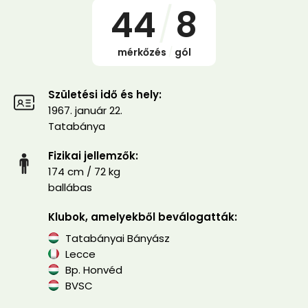
44
/
8
mérkőzés
/
gól
Születési idő és hely:
1967. január 22.
Tatabánya
Fizikai jellemzők:
174 cm / 72 kg
ballábas
Klubok, amelyekből beválogatták:
Tatabányai Bányász
Lecce
Bp. Honvéd
BVSC