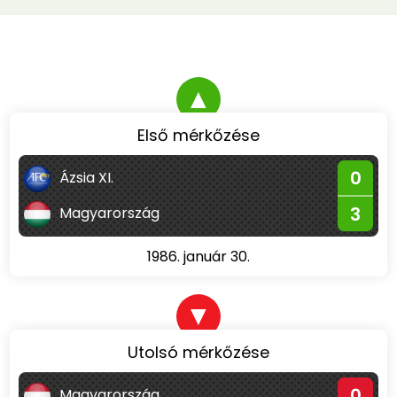
▲
Első mérkőzése
0
Ázsia XI.
3
Magyarország
1986. január 30.
▼
Utolsó mérkőzése
0
Magyarország