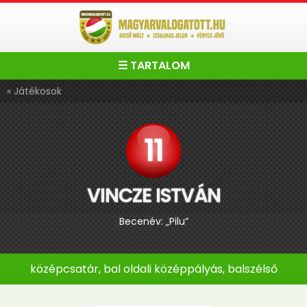
☰ TARTALOM
« Játékosok
11
VINCZE ISTVÁN
Becenév: „Pilu”
középcsatár, bal oldali középpályás, balszélső