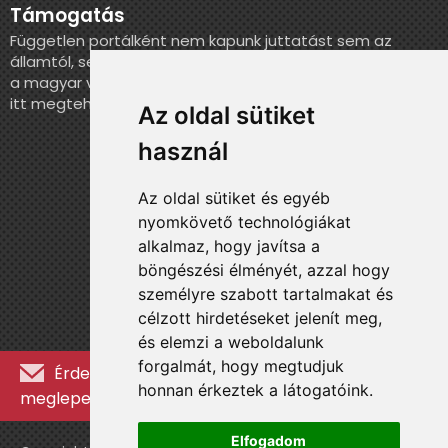
Támogatás
Független portálként nem kapunk juttatást sem az
államtól, sem más szervezettől. Ha szeretnél segíteni
a magyar válogatott történelmének feldolgozásában,
itt megteheted.
Az oldal sütiket
használ
Az oldal sütiket és egyéb
nyomkövető technológiákat
alkalmaz, hogy javítsa a
böngészési élményét, azzal hogy
személyre szabott tartalmakat és
célzott hirdetéseket jelenít meg,
és elemzi a weboldalunk
forgalmát, hogy megtudjuk
Érdekességekért, kulisszatitkokért és
honnan érkeztek a látogatóink.
meglepetésekért iratkozz fel a hírlevélre »
Elfogadom