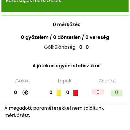
Barátságos mérkőzések
0
mérkőzés
0 győzelem / 0 döntetlen / 0 vereség
Gólkülönbség:
0–0
A játékos egyéni statisztikái:
Gólok:
Lapok:
Cserék:
0
0
0
0
0
A megadott paraméterekkel nem találtunk
mérkőzést.