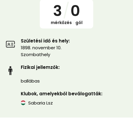
3
/
0
mérkőzés
/
gól
Születési idő és hely:
1898. november 10.
Szombathely
Fizikai jellemzők:
ballábas
Klubok, amelyekből beválogatták:
Sabaria Lsz