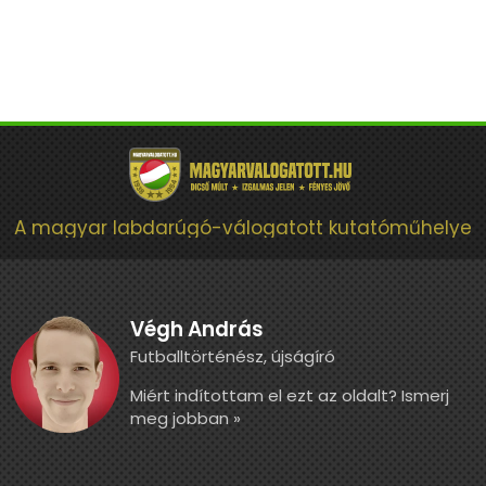
A magyar labdarúgó-válogatott kutatóműhelye
Végh András
Futballtörténész, újságíró
Miért indítottam el ezt az oldalt? Ismerj
meg jobban »