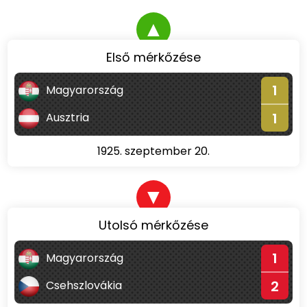
▲
Első mérkőzése
1
Magyarország
1
Ausztria
1925. szeptember 20.
▼
Utolsó mérkőzése
1
Magyarország
2
Csehszlovákia